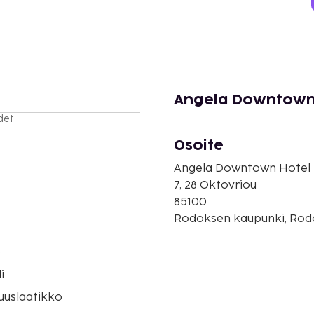
Angela Downtown 
det
Osoite
Angela Downtown Hotel
7, 28 Oktovriou
85100
Rodoksen kaupunki, Rodo
o
i
suuslaatikko