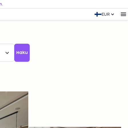
n.
EUR
Haku