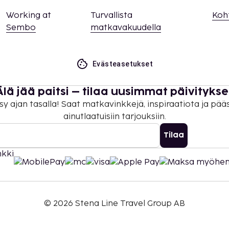
Working at
Turvallista
Koh
Sembo
matkavakuudella
Evästeasetukset
Älä jää paitsi – tilaa uusimmat päivitykse
sy ajan tasalla! Saat matkavinkkejä, inspiraatiota ja pää
ainutlaatuisiin tarjouksiin.
Tilaa
©
2026
Stena Line Travel Group AB