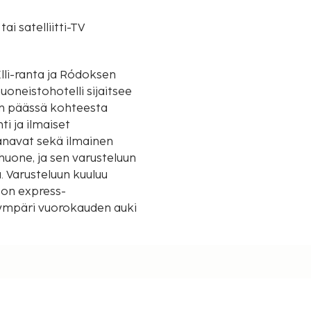
tai satelliitti-TV
m:n päässä kohteesta
ti ja ilmaiset
kanavat sekä ilmainen
uone, ja sen varusteluun
. Varusteluun kuuluu
a ympäri vuorokauden auki
iin/mukavuuksiin kuuluu
 kuntokeskus. Tämän
n langaton
Hotel tarjoaa