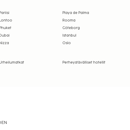
Pariisi
Playa de Palma
Lontoo
Rooma
Phuket
Göteborg
Dubai
Istanbul
Nizza
Oslo
Urheilumatkat
Perheystävälliset hotellit
EDEN