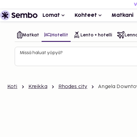
V
Lomat
Kohteet
Matkani
Matkat
Hotellit
Lento + hotelli
Lenn
Missä haluat yöpyä?
Koti
Kreikka
Rhodes city
Angela Downto