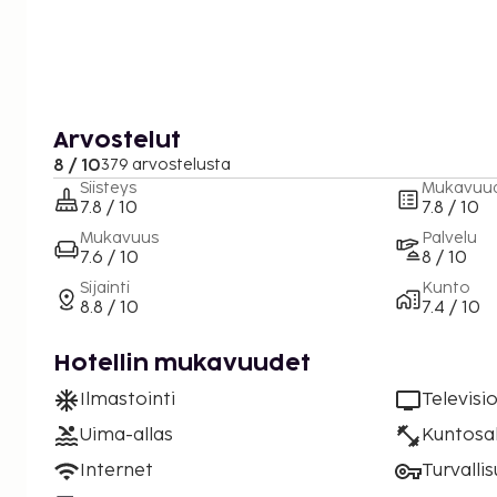
Arvostelut
8 / 10
379 arvostelusta
Siisteys
Mukavuu
7.8 / 10
7.8 / 10
Mukavuus
Palvelu
7.6 / 10
8 / 10
Sijainti
Kunto
8.8 / 10
7.4 / 10
Hotellin mukavuudet
Ilmastointi
Televisi
Uima-allas
Kuntosal
Internet
Turvalli