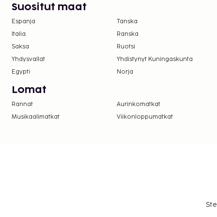
Suositut maat
asiasta ottamalla yhteyttä majoituspaikkaan
olevien tietojen avulla.
Espanja
Tanska
Kausiluontoinen uima-allas on käytettävissä h
Italia
Ranska
Yksi korkeintaan 2 vuotta vanha lapsi voi majo
Saksa
Ruotsi
käyttää vanhemman tai huoltajan huoneessa o
Yhdysvallat
Yhdistynyt Kuningaskunta
Vain sisäänkirjautuneet asiakkaat saavat olesk
Egypti
Norja
Lomat
Rannat
Aurinkomatkat
Musikaalimatkat
Viikonloppumatkat
Ste