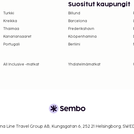
Suositut kaupungit
 varausvahvistuksessa
Turkki
Billund
uhtikuusta lokakuuhun.
Kreikka
Barcelona
ittua ilmaiseksi, kun hän
Thaimaa
Frederikshavn
levia sänkyjä.
Kanariansaaret
Kööpenhamina
ella huoneissa.
Portugali
Berliini
All Inclusive -matkat
Yhdistelmämatkat
na Line Travel Group AB, Kungsgatan 6, 252 21 Helsingborg, SW