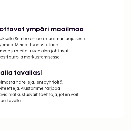
luottavat ympäri maailmaa
uksella Sembo on osa maailmanlaajuisesti
ryhmää. Meidät tunnustetaan
mme ja meitä tukee alan johtavat
isesti autolla matkustamisessa.
lla tavallasi
oimasta hotelleja, lentoyhtiöitä,
viteetteja. Alustamme tarjoaa
äviä matkustusvaihtoehtoja, joten voit
si tavalla.