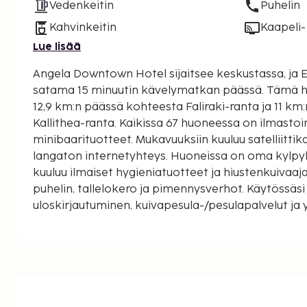
Vedenkeitin
Puhelin
Kahvinkeitin
Kaapeli- 
Lue lisää
Angela Downtown Hotel sijaitsee keskustassa, ja Elli-ranta ja Ródoksen
satama 15 minuutin kävelymatkan päässä. Tämä huoneistohotelli sijaitsee
12,9 km:n päässä kohteesta Faliraki-ranta ja 11 k
Kallithea-ranta. Kaikissa 67 huoneessa on ilmastoin
minibaarituotteet. Mukavuuksiin kuuluu satelliitti
langaton internetyhteys. Huoneissa on oma kylpyh
kuuluu ilmaiset hygieniatuotteet ja hiustenkuivaaja
puhelin, tallelokero ja pimennysverhot. Käytössäsi on express-
uloskirjautuminen, kuivapesula-/pesulapalvelut j
oleva vastaanotto. Hotellin tarjoamiin harrastuks
ulkouima-allas ja ympäri vuorokauden auki oleva
huoneistohotellin palveluihin kuuluu myös ilmaine
internetyhteys ja concierge-palvelut. Angela Downtown 
asiakkailleen ravintolan.