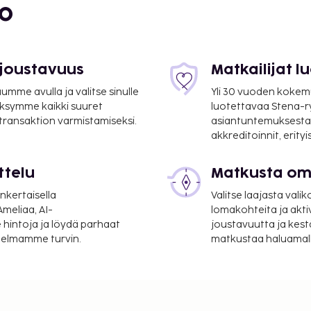
suoritettavat maksut.
bo
n majoituspaikassa.
ämättä peritä ympäri
 joustavuus
Matkailijat 
etaan soveltaa.
paikkaan
mme avulla ja valitse sinulle
Yli 30 vuoden kokem
ksymme kaikki suuret
luotettavaa Stena-
 transaktion varmistamiseksi.
asiantuntemuksesta
ana 1.50 EUR per
akkreditoinnit, erity
kana 5.00 EUR per
ttelu
Matkusta oma
nkertaisella
Valitse laajasta valik
lmoittamat maksut.
meliaa, AI-
lomakohteita ja akti
lisämaksu
 hintoja ja löydä parhaat
joustavuutta ja kest
itelmamme turvin.
matkustaa haluamalla
a takuumaksut eivät
.
ivät voi ylittää 500
. Saat lisätietoja