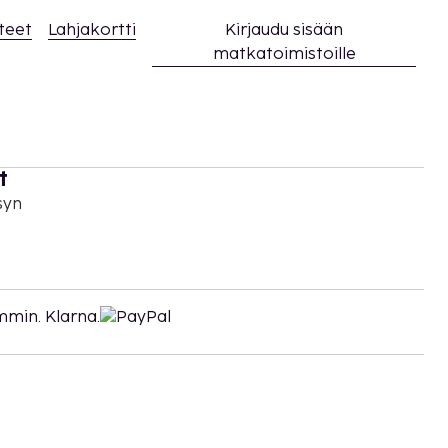
teet
Lahjakortti
Kirjaudu sisään
matkatoimistoille
t
syn