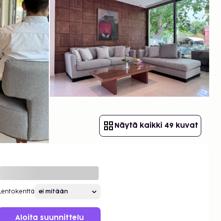
Näytä kaikki 49 kuvat
Lentokenttä
Aloita suunnittelu