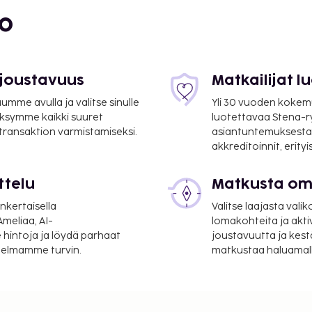
bo
 joustavuus
Matkailijat 
 mi
mme avulla ja valitse sinulle
Yli 30 vuoden kokem
ksymme kaikki suuret
luotettavaa Stena-
 transaktion varmistamiseksi.
asiantuntemuksesta
akkreditoinnit, erity
ttelu
Matkusta oma
nkertaisella
Valitse laajasta valik
meliaa, AI-
lomakohteita ja akti
invälinen lentoasema) -
 hintoja ja löydä parhaat
joustavuutta ja kest
itelmamme turvin.
matkustaa haluamalla
siini- / town car -palvelu
t (saatavilla ympäri
 langaton internetyhteys