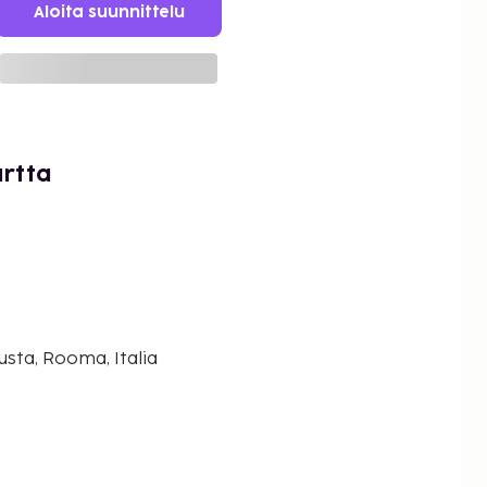
Aloita suunnittelu
artta
ta, Rooma, Italia