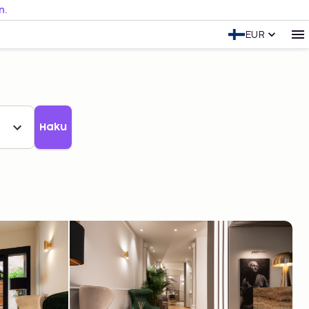
n.
EUR
Haku