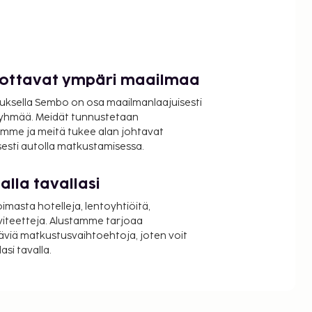
luottavat ympäri maailmaa
uksella Sembo on osa maailmanlaajuisesti
ryhmää. Meidät tunnustetaan
mme ja meitä tukee alan johtavat
isesti autolla matkustamisessa.
lla tavallasi
oimasta hotelleja, lentoyhtiöitä,
viteetteja. Alustamme tarjoaa
äviä matkustusvaihtoehtoja, joten voit
si tavalla.