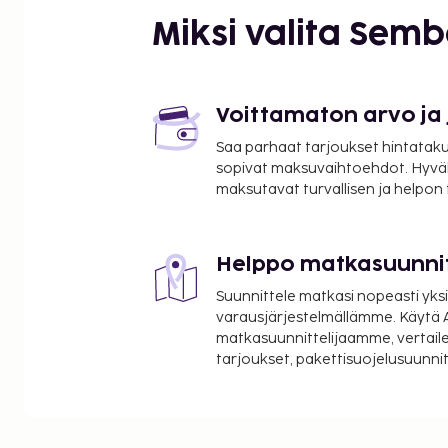
Tiber-joki - 0,5 km / 0,3 mi
Miksi valita Sem
Espanjalaiset portaat - 0,5 km / 0,3 mi
Via Condotti - 0,5 km / 0,3 mi
Villa Borghesen puisto - 0,6 km / 0,4 mi
Via Cola di Rienzo - 0,6 km / 0,4 mi
Voittamaton arvo ja
Villa Medici (historiallinen rakennus) - 0,7 km / 0,4
Saa parhaat tarjoukset hintatakuu
Pincion terassi - 0,8 km / 0,5 mi
sopivat maksuvaihtoehdot. Hyvä
Via del Tritone - 1 km / 0,6 mi
maksutavat turvallisen ja helpon
Trevin aukio - 1,1 km / 0,7 mi
Fontana di Trevi - 1,1 km / 0,7 mi
Piazza Barberini - 1,1 km / 0,7 mi
Helppo matkasuunni
Lähimmät lentokentät ovat:
Suunnittele matkasi nopeasti yksi
Ciampinon lentokenttä (CIA) - 30 km / 18,7 mi
varausjärjestelmällämme. Käytä A
Rooma (FCO-Fiumicino - Leonardo da Vincin kansa
matkasuunnittelijaamme, vertaile
tarjoukset, pakettisuojelusuunn
32,4 km / 20,2 mi
Käytössäsi on ilmainen kiinteä internetyhteys, limu
ja tietokonepiste. Hyödynnä lentokenttäkuljetukse
vuorokauden). Käytössäsi on terassi sekä ilmainen