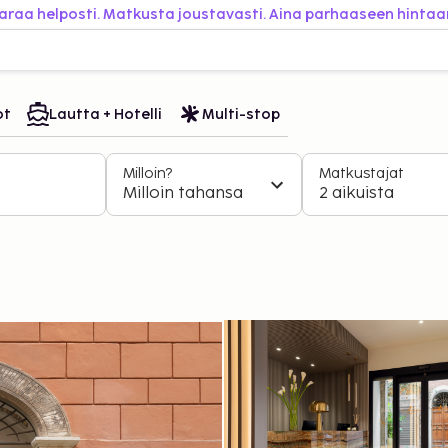
araa helposti. Matkusta joustavasti. Aina parhaaseen hintaa
ot
Lautta + Hotelli
Multi-stop
Milloin?
Matkustajat
Milloin tahansa
2 aikuista