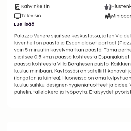
Kahvinkeitin
Hiustenk
Televisio
Minibaar
Lue lisää
Palazzo Venere sijaitsee keskustassa, joten Via de
kivenheiton päästä ja Espanjalaiset portaat (Piaz
vain 5 minuutin kävelymatkan päästä. Tämä perheystävällinen hotelli
sijaitsee 0,5 km:n päässä kohteesta Espanjalaiset 
päässä kohteesta Villa Borghesen puisto. Kaikkie
kuuluu minibaari. Käytössäsi on satelliittikanavat 
(langaton ja kiinteä). Huoneissa on oma kylpyhuone
kuuluu suihku, designer-hygieniatuotteet ja bidee. 
puhelin, tallelokero ja työpöytä. Etäisyydet pyöri
mailiin ja kilometriin.
Via del Corso - 0,1 km / 0,1 mi
Via del Babuino - 0,1 km / 0,1 mi
Piazza del Popolo (aukio) - 0,2 km / 0,2 mi
Espanjalaiset portaat (Piazza di Spagna) - 0,4 km 