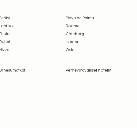
Pariisi
Playa de Palma
Lontoo
Rooma
Phuket
Göteborg
Dubai
Istanbul
Nizza
Oslo
Urheilumatkat
Perheystävälliset hotellit