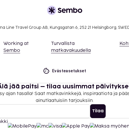
ivät voi ylittää 5000
. Saat lisätietoja
 varausvahvistuksessa
na Line Travel Group AB, Kungsgatan 6, 252 21 Helsingborg, SW
oittua ilmaiseksi, kun he
Working at
Turvallista
Koh
 olevia sänkyjä.
Sembo
matkavakuudella
ella huoneissa.
 maksutavoilla, ja
tteella.
Evästeasetukset
on uloskirjautuminen ovat
Älä jää paitsi – tilaa uusimmat päivitykse
sy ajan tasalla! Saat matkavinkkejä, inspiraatiota ja pää
ainutlaatuisiin tarjouksiin.
Tilaa