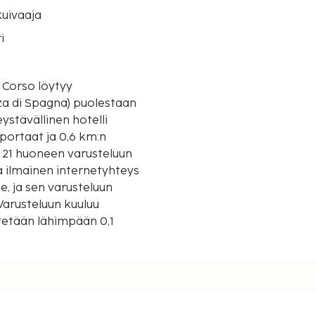
uivaaja
i
l Corso löytyy
za di Spagna) puolestaan
portaat ja 0,6 km:n
n 21 huoneen varusteluun
ja ilmainen internetyhteys
, ja sen varusteluun
Varusteluun kuuluu
stetään lähimpään 0,1
/ 0,2 mi