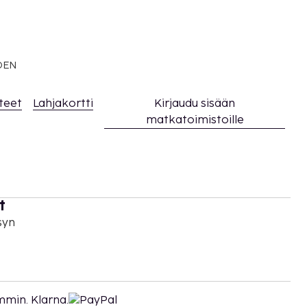
EDEN
teet
Lahjakortti
Kirjaudu sisään
matkatoimistoille
t
syn