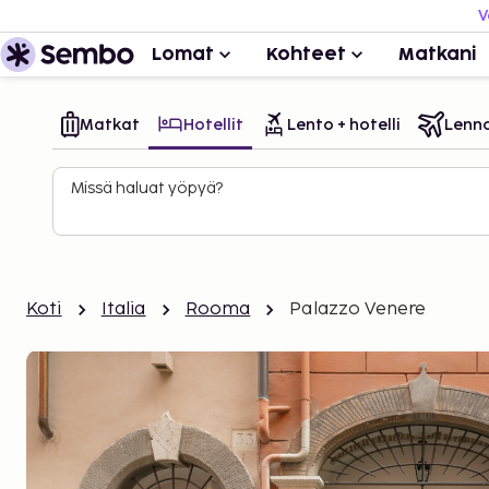
V
Lomat
Kohteet
Matkani
Matkat
Hotellit
Lento + hotelli
Lenn
Missä haluat yöpyä?
Koti
Italia
Rooma
Palazzo Venere