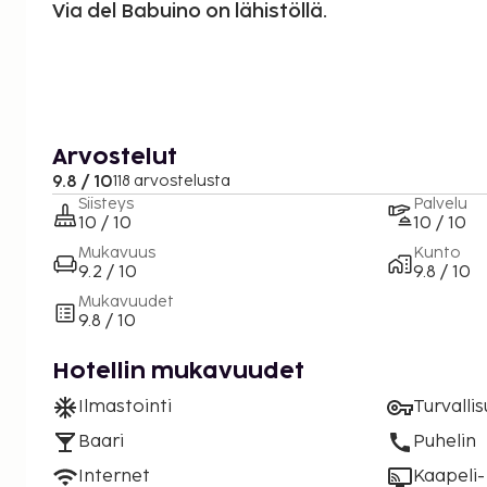
Via del Babuino on lähistöllä.
Arvostelut
9.8 / 10
118 arvostelusta
Siisteys
Palvelu
10 / 10
10 / 10
Mukavuus
Kunto
9.2 / 10
9.8 / 10
Mukavuudet
9.8 / 10
Hotellin mukavuudet
Ilmastointi
Turvalli
Baari
Puhelin
Internet
Kaapeli- 