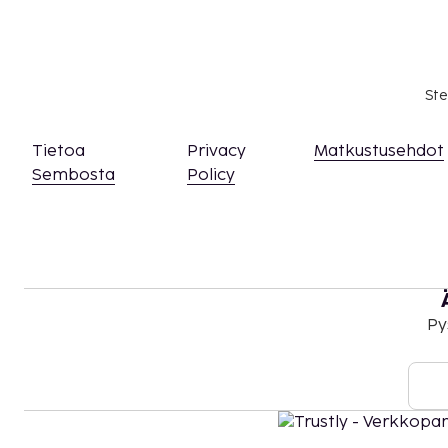
henkilöllisyystodistus tai passi.
Kansallisten määräysten vuoksi käteismaksut e
EUR:n suuruista summaa tässä majoituspaikassa
asiasta ottamalla yhteyttä majoituspaikkaan
Ste
olevien tietojen avulla.
Korkeintaan 3 vuotta vanhat lapset voivat maj
Tietoa
Privacy
Matkustusehdot
käyttävät vanhemman tai huoltajan huoneessa
Sembosta
Policy
Vain sisäänkirjautuneet asiakkaat saavat olesk
Kaikki maksut voidaan maksaa käteisettömillä
asiakkaat voivat päästä huoneeseen mobiililai
Kontaktiton sisäänkirjautuminen ja kontaktit
saatavilla.
Py