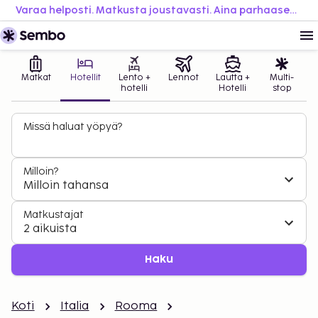
Varaa helposti. Matkusta joustavasti. Aina parhaaseen hintaan.
Matkat
Hotellit
Lento +
Lennot
Lautta +
Multi-
hotelli
Hotelli
stop
Missä haluat yöpyä?
Milloin?
Milloin tahansa
Matkustajat
2 aikuista
Haku
Koti
Italia
Rooma