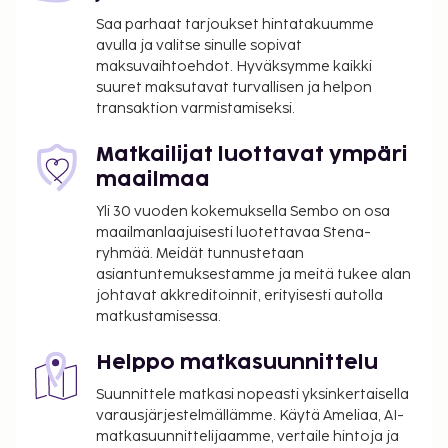
concierge-palvelut. Hotelli tarjoaa asiakkailleen
Saa parhaat tarjoukset hintatakuumme
huonepalvelun (rajoitettuina aikoina). Maksullinen
avulla ja valitse sinulle sopivat
maksuvaihtoehdot. Hyväksymme kaikki
buffetaamiainen tarjotaan päivittäin klo 7.00–10.30.
suuret maksutavat turvallisen ja helpon
Tämä majoituspaikka on saanut virallisen
transaktion varmistamiseksi.
tähtiluokituksensa taholta the local rating authority.
Majoituspaikka veloittaa seuraavat paikan päällä
Matkailijat luottavat ympäri
suoritettavat maksut. Maksuihin saattaa sisältyä
maailmaa
sovellettavat verot:
Yli 30 vuoden kokemuksella Sembo on osa
Kaupungin perimä vero: 7.50 EUR per henkilö
maailmanlaajuisesti luotettavaa Stena-
per yö korkeintaan 10 yöstä. Tätä veroa ei
ryhmää. Meidät tunnustetaan
asiantuntemuksestamme ja meitä tukee alan
peritä alle 10 vuotta vanhoilta lapsilta.
johtavat akkreditoinnit, erityisesti autolla
matkustamisessa.
Tässä on mainittu kaikki majoituspaikan meille
ilmoittamat maksut.
Helppo matkasuunnittelu
Maksu buffetaamiaisesta: noin 15 EUR per
Suunnittele matkasi nopeasti yksinkertaisella
henkilö
varausjärjestelmällämme. Käytä Ameliaa, AI-
Lemmikit: 15 EUR per lemmikki per päivä
matkasuunnittelijaamme, vertaile hintoja ja
Avustajaeläimistä ei veloiteta lisämaksuja