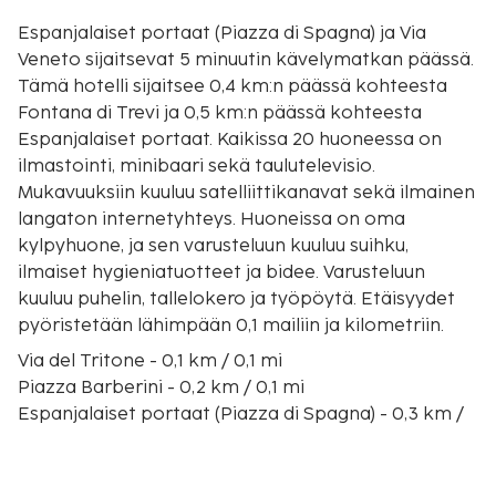
Espanjalaiset portaat (Piazza di Spagna) ja Via
Veneto sijaitsevat 5 minuutin kävelymatkan päässä.
Tämä hotelli sijaitsee 0,4 km:n päässä kohteesta
Fontana di Trevi ja 0,5 km:n päässä kohteesta
Espanjalaiset portaat. Kaikissa 20 huoneessa on
ilmastointi, minibaari sekä taulutelevisio.
Mukavuuksiin kuuluu satelliittikanavat sekä ilmainen
langaton internetyhteys. Huoneissa on oma
kylpyhuone, ja sen varusteluun kuuluu suihku,
ilmaiset hygieniatuotteet ja bidee. Varusteluun
kuuluu puhelin, tallelokero ja työpöytä. Etäisyydet
pyöristetään lähimpään 0,1 mailiin ja kilometriin.
Via del Tritone - 0,1 km / 0,1 mi
Piazza Barberini - 0,2 km / 0,1 mi
Espanjalaiset portaat (Piazza di Spagna) - 0,3 km /
0,2 mi
Trevin aukio - 0,3 km / 0,2 mi
Palazzo Barberini (palatsi) - 0,3 km / 0,2 mi