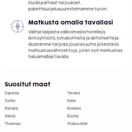
löydä parhaat tarjoukset,
Vauvansänky: 16.0 EUR per päivä
pakettisuojelusuunnitelmamme turvin.
Yllä oleva luettelo ei ehkä kata kaikkea. Maksut ja
Matkusta omalla tavallasi
takuumaksut eivät välttämättä sisällä veroja, ja ne
Valitse laajasta valikoimasta hotelleja,
saattavat muuttua.
lentoyhtiöitä, lomakohteita ja aktiviteetteja.
Kaikkien asiakkaiden, myös lasten, tulee olla
Alustamme tarjoaa joustavuutta ja kestäviä
läsnä sisäänkirjautumisen yhteydessä, ja heidän
matkustusvaihtoehtoja, joten voit matkustaa
tulee näyttää virallinen kuvallinen
haluamallasi tavalla.
henkilöllisyystodistus tai passi.
Kansallisten määräysten vuoksi käteismaksut
eivät voi ylittää 5000 EUR:n suuruista summaa
Suositut maat
tässä majoituspaikassa. Saat lisätietoja asiasta
ottamalla yhteyttä majoituspaikkaan
Espanja
Tanska
varausvahvistuksessa olevien tietojen avulla.
Turkki
Italia
Ranska
Kreikka
Saksa
Ruotsi
Thaimaa
Yhdysvallat