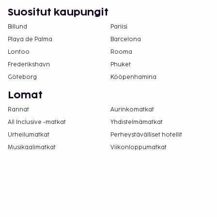
Suositut kaupungit
Billund
Pariisi
Playa de Palma
Barcelona
Lontoo
Rooma
Frederikshavn
Phuket
Göteborg
Kööpenhamina
Lomat
Rannat
Aurinkomatkat
All Inclusive -matkat
Yhdistelmämatkat
Urheilumatkat
Perheystävälliset hotellit
Musikaalimatkat
Viikonloppumatkat