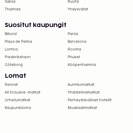
tässä majoituspaikassa. Saat lisätietoja asiasta
Saksa
Ruotsi
ottamalla yhteyttä majoituspaikkaan
Thaimaa
Yhdysvallat
varausvahvistuksessa olevien tietojen avulla.
Yksi korkeintaan 10 vuotta vanha lapsi voi
Suositut kaupungit
majoittua ilmaiseksi, kun hän käyttää
Billund
Pariisi
vanhemman tai huoltajan huoneessa olevia
Playa de Palma
Barcelona
sänkyjä.
Lontoo
Rooma
Asiakkaat voivat järjestää lemmikkiensä
majoituksen ottamalla yhteyttä suoraan
Frederikshavn
Phuket
majoituspaikkaan käyttämällä
Göteborg
Kööpenhamina
varausvahvistuksessa olevia yhteystietoja
Lomat
(lemmikeistä veloitetaan lisämaksuja, ja niistä
Rannat
Aurinkomatkat
löytyy lisätietoja lisämaksuja koskevassa
All Inclusive -matkat
osiossa).
Yhdistelmämatkat
Urheilumatkat
Perheystävälliset hotellit
Kaupunkiloma
Musikaalimatkat