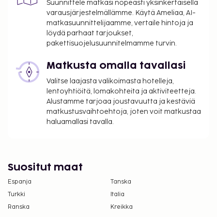
Suunnittele matkasi nopeasti yksinkertaisella
varausjärjestelmällämme. Käytä Ameliaa, AI-
Majoituspaikka veloittaa seuraavat paikan päällä
matkasuunnittelijaamme, vertaile hintoja ja
suoritettavat maksut. Maksuihin saattaa sisältyä
löydä parhaat tarjoukset,
sovellettavat verot:
pakettisuojelusuunnitelmamme turvin.
Kaupungin perimä vero: 5.53 EUR per henkilö
Matkusta omalla tavallasi
per yö. Tätä veroa ei peritä alle 18 vuotta
vanhoilta lapsilta.
Valitse laajasta valikoimasta hotelleja,
lentoyhtiöitä, lomakohteita ja aktiviteetteja.
Tässä on mainittu kaikki majoituspaikan meille
Alustamme tarjoaa joustavuutta ja kestäviä
ilmoittamat maksut.
matkustusvaihtoehtoja, joten voit matkustaa
haluamallasi tavalla.
Lemmikit: 5 EUR per lemmikki per yö
Avustajaeläimistä ei veloiteta lisämaksuja
Yllä oleva luettelo ei ehkä kata kaikkea. Maksut ja
takuumaksut eivät välttämättä sisällä veroja, ja ne
Suositut maat
saattavat muuttua.
Espanja
Tanska
Kansallisten määräysten vuoksi käteismaksut
Turkki
Italia
eivät voi ylittää 1000 EUR:n suuruista summaa
Ranska
Kreikka