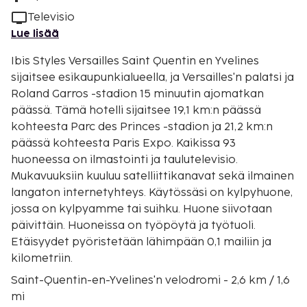
Televisio
Lue lisää
Ibis Styles Versailles Saint Quentin en Yvelines
sijaitsee esikaupunkialueella, ja Versailles'n palatsi ja
Roland Garros -stadion 15 minuutin ajomatkan
päässä. Tämä hotelli sijaitsee 19,1 km:n päässä
kohteesta Parc des Princes -stadion ja 21,2 km:n
päässä kohteesta Paris Expo. Kaikissa 93
huoneessa on ilmastointi ja taulutelevisio.
Mukavuuksiin kuuluu satelliittikanavat sekä ilmainen
langaton internetyhteys. Käytössäsi on kylpyhuone,
jossa on kylpyamme tai suihku. Huone siivotaan
päivittäin. Huoneissa on työpöytä ja työtuoli.
Etäisyydet pyöristetään lähimpään 0,1 mailiin ja
kilometriin.
Saint-Quentin-en-Yvelines'n velodromi - 2,6 km / 1,6
mi