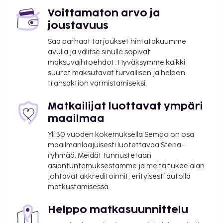
Roissy - Charles de Gaullen lentokenttä (CDG) - 55,7
km / 34,6 mi
Voittamaton arvo ja
joustavuus
Käytössäsi on ympäri vuorokauden auki oleva
vastaanotto, hissi ja juomavesiautomaatti.
Saa parhaat tarjoukset hintatakuumme
Palveluihin kuuluu ilmainen pysäköinti. Hyödynnä
avulla ja valitse sinulle sopivat
maksuvaihtoehdot. Hyväksymme kaikki
vuokrattavat polkupyörät, terassi ja puutarha.
suuret maksutavat turvallisen ja helpon
Majoituspaikan ravintolassa, ibis Styles
transaktion varmistamiseksi.
VersaillesSQY, on baari/aulabaari. Halutessasi
käytössäsi on myös huonepalvelu (rajoitettuina
Matkailijat luottavat ympäri
aikoina). Hotelli järjestää ilmaiset kutsut, joilla voit
maailmaa
tavata muita asiakkaita. Kutsut järjestetään
Yli 30 vuoden kokemuksella Sembo on osa
päivittäin. Ilmainen tilauksen mukaan valmistettu
maailmanlaajuisesti luotettavaa Stena-
aamiainen tarjoillaan arkipäivisin klo 6.00–10.00 ja
ryhmää. Meidät tunnustetaan
viikonloppuisin klo 7.00–10.00. Tämän
asiantuntemuksestamme ja meitä tukee alan
majoituspaikan virallisen tähtiluokituksen on
johtavat akkreditoinnit, erityisesti autolla
myöntänyt Ranskan turismin kehitysjärjestö ATOUT.
matkustamisessa.
Seuraavat tilat on suljettu kausittain joka vuosi. Ne
on suljettu 19. 1ta – 25. 1ta:
Helppo matkasuunnittelu
Ruokailupaikka/-paikat