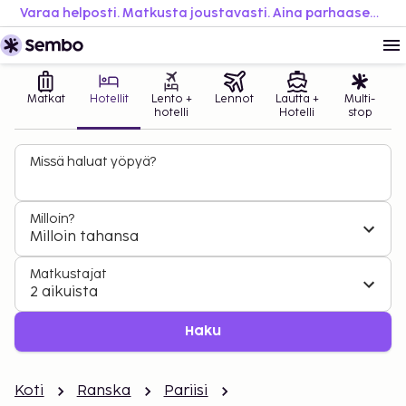
Varaa helposti. Matkusta joustavasti. Aina parhaaseen hintaan.
Matkat
Hotellit
Lento +
Lennot
Lautta +
Multi-
hotelli
Hotelli
stop
Missä haluat yöpyä?
Milloin?
Milloin tahansa
Matkustajat
2 aikuista
Haku
Koti
Ranska
Pariisi