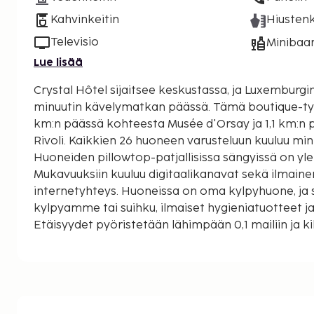
Kahvinkeitin
Hiustenk
Televisio
Minibaar
Lue lisää
Crystal Hôtel sijaitsee keskustassa, ja Luxemburgin
minuutin kävelymatkan päässä. Tämä boutique-tyylinen hotelli sijaitsee 1,1
km:n päässä kohteesta Musée d'Orsay ja 1,1 km:n
Rivoli. Kaikkien 26 huoneen varusteluun kuuluu minib
Huoneiden pillowtop-patjallisissa sängyissä on yle
Mukavuuksiin kuuluu digitaalikanavat sekä ilmain
internetyhteys. Huoneissa on oma kylpyhuone, ja 
kylpyamme tai suihku, ilmaiset hygieniatuotteet ja
Etäisyydet pyöristetään lähimpään 0,1 mailiin ja ki
Saint-Germain-des-Presin luostari - 0,1 km / 0,1 mi
Saint-Sulpicen kirkko - 0,6 km / 0,4 mi
Seine - 0,7 km / 0,4 mi
Luxemburgin puisto - 0,7 km / 0,4 mi