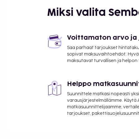
Île de la Cité - 0,8 km / 0,5 mi
Le Bon Marché - 0,9 km / 0,5 mi
Miksi valita Sem
Pont Neuf - 0,9 km / 0,6 mi
Louvre - 1 km / 0,6 mi
La Carrousel de Louvre (maanalainen ostoskeskus) 
Musée d'Orsay - 1,1 km / 0,7 mi
Voittamaton arvo ja
Rue de Rivoli - 1,1 km / 0,7 mi
Saa parhaat tarjoukset hintatakuu
Sorbonnen yliopisto - 1,1 km / 0,7 mi
sopivat maksuvaihtoehdot. Hyvä
Les Halles - 1,2 km / 0,7 mi
maksutavat turvallisen ja helpon
Sainte-Chapelle - 1,3 km / 0,8 mi
Palais-Royal - 1,4 km / 0,9 mi
Helppo matkasuunni
Lähimmät lentokentät ovat:
Orlyn lentokenttä (ORY) - 15,6 km / 9,7 mi
Suunnittele matkasi nopeasti yksi
Roissy - Charles de Gaullen lentokenttä (CDG) - 37,
varausjärjestelmällämme. Käytä A
matkasuunnittelijaamme, vertaile
Majoituspaikan ensisijainen lentokenttä on Roissy 
tarjoukset, pakettisuojelusuunn
lentokenttä (CDG).
Käytössäsi on kuivapesula-/pesulapalvelut, ympär
vastaanotto ja matkatavarasäilytys. Seuraavat palv