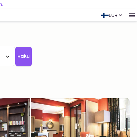
n.
EUR
Haku