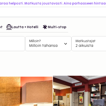
araa helposti. Matkusta joustavasti. Aina parhaaseen hintaa
ot
Lautta + Hotelli
Multi-stop
Milloin?
Matkustajat
Milloin tahansa
2 aikuista