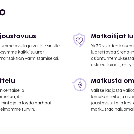
bo
- 1 km / 0,6 mi
 joustavuus
Matkailijat 
mme avulla ja valitse sinulle
Yli 30 vuoden kokem
ksymme kaikki suuret
luotettavaa Stena-
 transaktion varmistamiseksi.
asiantuntemuksesta
akkreditoinnit, erity
ttelu
Matkusta oma
nkertaisella
Valitse laajasta valik
7 km / 23,5 mi
meliaa, AI-
lomakohteita ja akti
 hintoja ja löydä parhaat
joustavuutta ja kest
- Charles de Gaullen
itelmamme turvin.
matkustaa haluamalla
i vuorokauden auki oleva
elut ovat saatavilla: