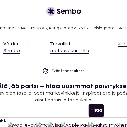
a takuumaksut eivät
.
ivät voi ylittää 1000
na Line Travel Group AB, Kungsgatan 6, 252 21 Helsingborg, SW
. Saat lisätietoja
 varausvahvistuksessa
Working at
Turvallista
Koh
 (saat lisätietoja näistä
Sembo
matkavakuudella
siakkaat voivat pyytää
n majoituspaikkaan
stietoja.
Evästeasetukset
on uloskirjautuminen ovat
Älä jää paitsi – tilaa uusimmat päivitykse
sy ajan tasalla! Saat matkavinkkejä, inspiraatiota ja pää
ainutlaatuisiin tarjouksiin.
Tilaa