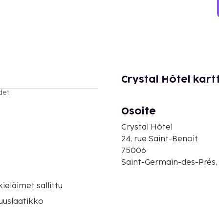
Crystal Hôtel kart
det
Osoite
Crystal Hôtel
24, rue Saint-Benoit
75006
Saint-Germain-des-Prés, 
eläimet sallittu
suuslaatikko