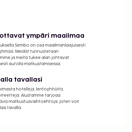
luottavat ympäri maailmaa
uksella Sembo on osa maailmanlaajuisesti
ryhmää. Meidät tunnustetaan
mme ja meitä tukee alan johtavat
isesti autolla matkustamisessa.
lla tavallasi
oimasta hotelleja, lentoyhtiöitä,
viteetteja. Alustamme tarjoaa
äviä matkustusvaihtoehtoja, joten voit
si tavalla.