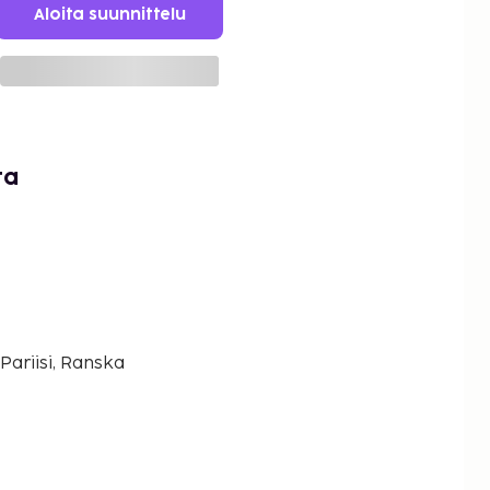
Aloita suunnittelu
ta
Pariisi, Ranska