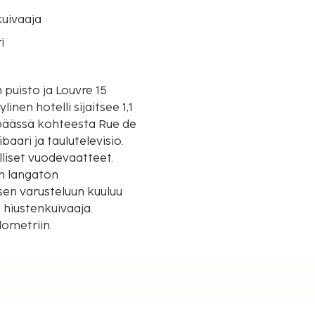
uivaaja
i
 puisto ja Louvre 15
 päässä kohteesta Rue de
aari ja taulutelevisio.
lliset vuodevaatteet.
en langaton
sen varusteluun kuuluu
 hiustenkuivaaja.
lometriin.