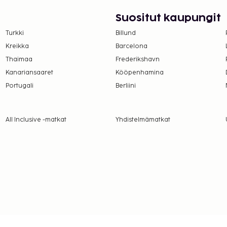
velut. Maksullinen
Suositut kaupungit
öntänyt Ranskan turismin
Turkki
Billund
Kreikka
Barcelona
suoritettavat maksut.
Thaimaa
Frederikshavn
Kanariansaaret
Kööpenhamina
er yö. Tätä veroa ei
Portugali
Berliini
lmoittamat maksut.
All Inclusive -matkat
Yhdistelmämatkat
R aikuisille ja 12 EUR
sämaksusta (saatavuuden
sämaksusta (saatavuuden