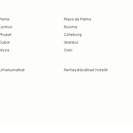
Pariisi
Playa de Palma
Lontoo
Rooma
Phuket
Göteborg
Dubai
Istanbul
Nizza
Oslo
Urheilumatkat
Perheystävälliset hotellit