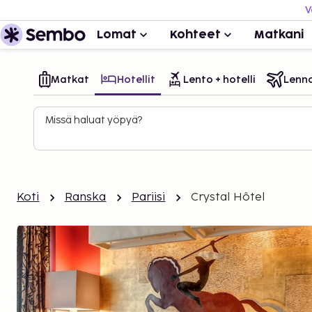
V
Lomat
Kohteet
Matkani
Matkat
Hotellit
Lento + hotelli
Lenn
Missä haluat yöpyä?
Koti
Ranska
Pariisi
Crystal Hôtel