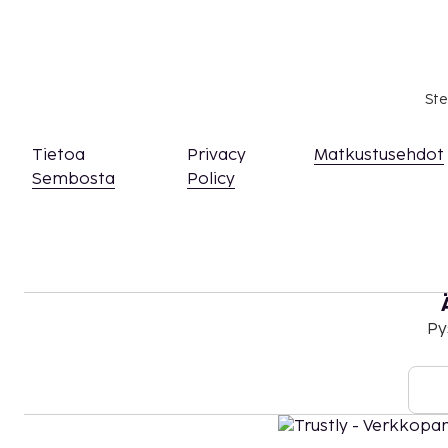
Yllä oleva luettelo ei ehkä kata kaikkea. Maksut j
välttämättä sisällä veroja, ja ne saattavat muuttua
Kansallisten määräysten vuoksi käteismaksut e
Ste
EUR:n suuruista summaa tässä majoituspaikassa
asiasta ottamalla yhteyttä majoituspaikkaan
olevien tietojen avulla.
Tietoa
Privacy
Matkustusehdot
Lemmikkejä saa tuoda vain tiettyihin huoneisiin
Sembosta
Policy
maksuista lisämaksuja koskevasta osiosta). A
tällaista huonetta ottamalla yhteyttä suoraa
käyttämällä varausvahvistuksessa olevia yhtey
Kontaktiton sisäänkirjautuminen ja kontaktit
saatavilla.
Py