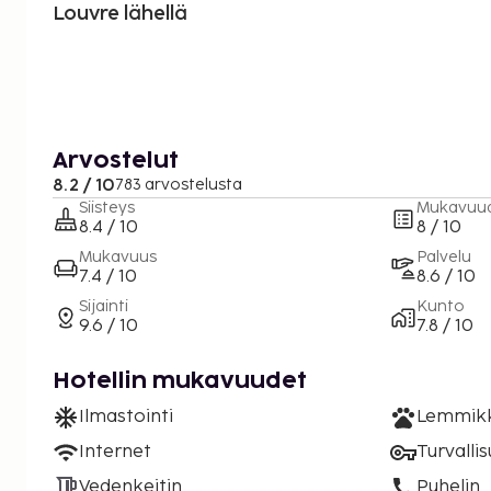
Louvre lähellä
Arvostelut
8.2 / 10
783 arvostelusta
Siisteys
Mukavuu
8.4 / 10
8 / 10
Mukavuus
Palvelu
7.4 / 10
8.6 / 10
Sijainti
Kunto
9.6 / 10
7.8 / 10
Hotellin mukavuudet
Ilmastointi
Lemmikki
Internet
Turvalli
Vedenkeitin
Puhelin