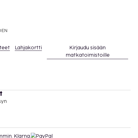
EDEN
teet
Lahjakortti
Kirjaudu sisään
matkatoimistoille
t
syn