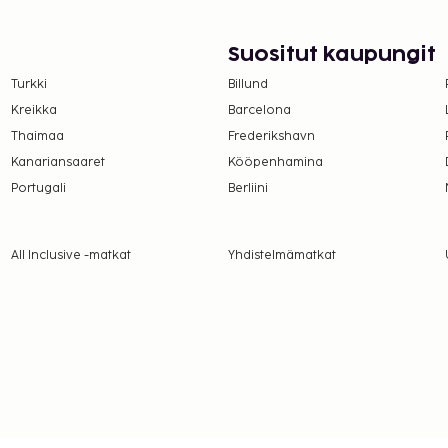
alveluihin kuuluu
velut ovat saatavilla:
lut ja myyntiautomaatti.
Suositut kaupungit
ttuina aikoina).
Turkki
Billund
Kreikka
Barcelona
öntänyt Ranskan turismin
Thaimaa
Frederikshavn
Kanariansaaret
Kööpenhamina
suoritettavat maksut.
Portugali
Berliini
er yö. Tätä veroa ei
All Inclusive -matkat
Yhdistelmämatkat
lmoittamat maksut.
henkilö
a takuumaksut eivät
.