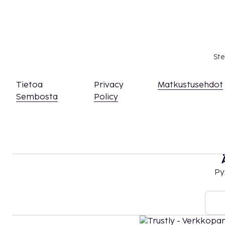
Kansallisten määräysten vuoksi käteismaksut e
EUR:n suuruista summaa tässä majoituspaikassa
asiasta ottamalla yhteyttä majoituspaikkaan
olevien tietojen avulla.
Korkeintaan 12 vuotta vanhat lapset voivat maj
Ste
käyttävät vanhemman tai huoltajan huoneessa
Majoituspaikassa on tarjolla yhdistettäviä/vie
Tietoa
Privacy
Matkustusehdot
saatavuus on rajoitettua. Niitä voi pyytää ott
Sembosta
Policy
majoituspaikkaan. Yhteystiedot löytyvät vara
Kontaktiton sisäänkirjautuminen on saatavilla
Py