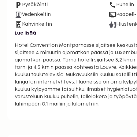
Pysäköinti
Puhelin
Vedenkeitin
Kaapeli- 
Kahvinkeitin
Hiustenk
Lue lisää
Hotel Convention Montparnasse sijaitsee keskusta
sijaitsee 4 minuutin ajomatkan päässä ja Luxembur
ajomatkan päässä. Tämä hotelli sijaitsee 3,2 km:n päässä kohteesta Eiffel-
torni ja 4,3 km:n päässä kohteesta Louvre. Kaikki
kuuluu taulutelevisio. Mukavuuksiin kuuluu satellii
langaton internetyhteys. Huoneissa on oma kylpyh
kuuluu kylpyamme tai suihku, ilmaiset hygieniatuot
Varusteluun kuuluu puhelin, tallelokero ja työpöyt
lähimpään 0,1 mailiin ja kilometriin.
Paris Expo - 0,9 km / 0,6 mi
UNESCOn päämaja - 1,9 km / 1,2 mi
Marskenttä - 2,1 km / 1,3 mi
Hopital Europeen Georges Pompidou (sairaala) - 2,