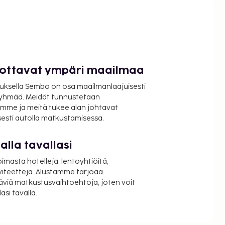
luottavat ympäri maailmaa
uksella Sembo on osa maailmanlaajuisesti
ryhmää. Meidät tunnustetaan
mme ja meitä tukee alan johtavat
isesti autolla matkustamisessa.
lla tavallasi
oimasta hotelleja, lentoyhtiöitä,
viteetteja. Alustamme tarjoaa
äviä matkustusvaihtoehtoja, joten voit
si tavalla.