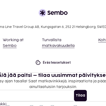
ivät voi ylittää 1000
. Saat lisätietoja
 varausvahvistuksessa
oittua ilmaiseksi, kun he
na Line Travel Group AB, Kungsgatan 6, 252 21 Helsingborg, SW
 olevia sänkyjä.
rekkäisiä huoneita, joiden
Working at
Turvallista
Koh
amalla yhteyttä
Sembo
matkavakuudella
usvahvistuksesta.
.
Evästeasetukset
Älä jää paitsi – tilaa uusimmat päivitykse
sy ajan tasalla! Saat matkavinkkejä, inspiraatiota ja pää
ainutlaatuisiin tarjouksiin.
Tilaa