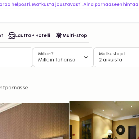
araa helposti. Matkusta joustavasti. Aina parhaaseen hintaa
ot
Lautta + Hotelli
Multi-stop
Milloin?
Matkustajat
Milloin tahansa
2 aikuista
ntparnasse