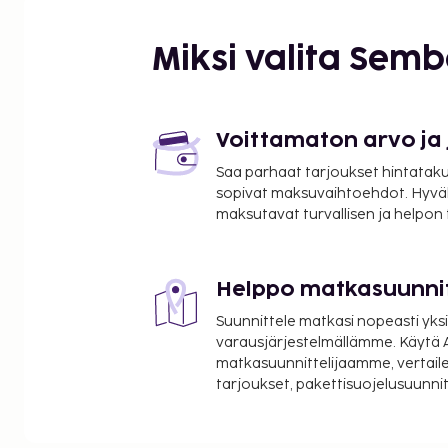
Tour Montparnasse - 2,4 km / 1,5 mi
Pont de Bir-Hakeim (silta) - 2,5 km / 1,6 mi
Miksi valita Sem
Seine - 2,6 km / 1,6 mi
Le Bon Marché - 2,6 km / 1,6 mi
Musée Rodin - 2,6 km / 1,6 mi
Rue Cler - 2,6 km / 1,6 mi
Voittamaton arvo ja
Les Invalides - 2,7 km / 1,7 mi
Saa parhaat tarjoukset hintatakuu
Eiffel-torni - 3,1 km / 1,9 mi
sopivat maksuvaihtoehdot. Hyvä
Luxemburgin puisto - 3,1 km / 1,9 mi
maksutavat turvallisen ja helpon
Pariisin katakombit - 3,1 km / 1,9 mi
Roland Garros -stadion - 3,6 km / 2,2 mi
Helppo matkasuunni
Lähimmät lentokentät ovat:
Orlyn lentokenttä (ORY) - 15,4 km / 9,5 mi
Suunnittele matkasi nopeasti yksi
Roissy - Charles de Gaullen lentokenttä (CDG) - 41,
varausjärjestelmällämme. Käytä A
matkasuunnittelijaamme, vertaile
Majoituspaikan ensisijainen lentokenttä on Roissy 
tarjoukset, pakettisuojelusuunn
lentokenttä (CDG).
Käytössäsi on ilmaiset sanomalehdet aulassa, ym