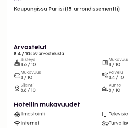
Kaupungissa Pariisi (15. arrondissementti)
Arvostelut
8.4 / 10
859 arvostelusta
Siisteys
Mukavuu
8.6 / 10
8 / 10
Mukavuus
Palvelu
8 / 10
8.4 / 10
Sijainti
Kunto
8.8 / 10
8 / 10
Hotellin mukavuudet
Ilmastointi
Televisi
Internet
Turvalli