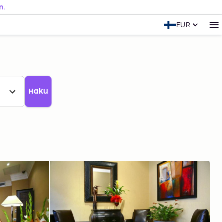
n.
EUR
Haku