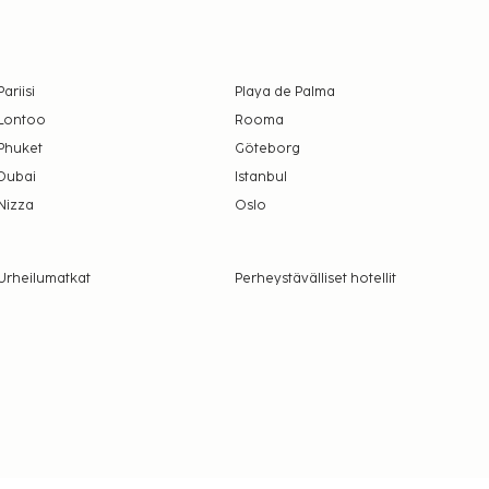
Pariisi
Playa de Palma
Lontoo
Rooma
Phuket
Göteborg
Dubai
Istanbul
Nizza
Oslo
Urheilumatkat
Perheystävälliset hotellit