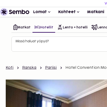
V
Lomat
Kohteet
Matkani
Matkat
Hotellit
Lento + hotelli
Lenn
Missä haluat yöpyä?
Koti
Ranska
Pariisi
Hotel Convention Mo