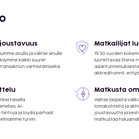
bo
 joustavuus
Matkailijat 
mme avulla ja valitse sinulle
Yli 30 vuoden kokem
ksymme kaikki suuret
luotettavaa Stena-
 transaktion varmistamiseksi.
asiantuntemuksesta
akkreditoinnit, erity
ttelu
Matkusta oma
nkertaisella
Valitse laajasta valik
5 km / 25,8 mi
meliaa, AI-
lomakohteita ja akti
 hintoja ja löydä parhaat
joustavuutta ja kest
- Charles de Gaullen
itelmamme turvin.
matkustaa haluamalla
päri vuorokauden auki