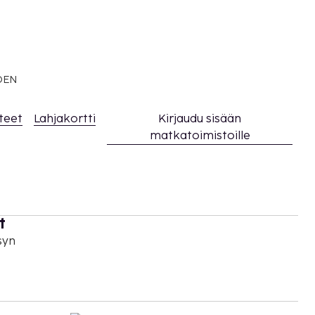
EDEN
teet
Lahjakortti
Kirjaudu sisään
matkatoimistoille
t
syn