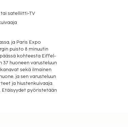
tai satelliitti-TV
uivaaja
ssa, ja Paris Expo
gin puisto 8 minuutin
en 37 huoneen varusteluun
ttikanavat sekä ilmainen
uone, ja sen varusteluun
teet ja hiustenkuivaaja.
ä. Etäisyydet pyöristetään
2 km / 1,3 mi