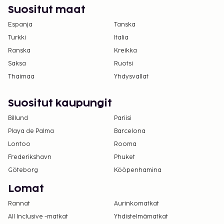
Suositut maat
Espanja
Tanska
Turkki
Italia
Ranska
Kreikka
Saksa
Ruotsi
Thaimaa
Yhdysvallat
Suositut kaupungit
Billund
Pariisi
Playa de Palma
Barcelona
Lontoo
Rooma
Frederikshavn
Phuket
Göteborg
Kööpenhamina
Lomat
Rannat
Aurinkomatkat
All Inclusive -matkat
Yhdistelmämatkat