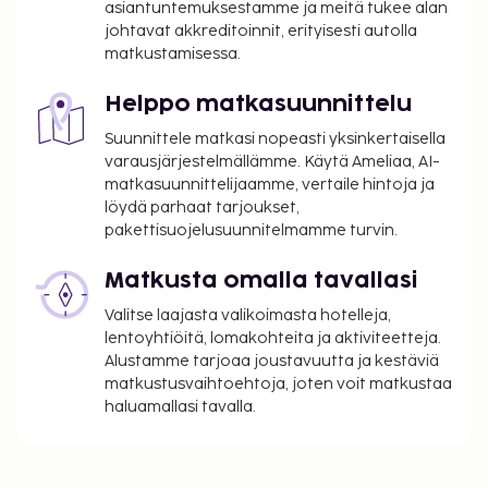
asiantuntemuksestamme ja meitä tukee alan
yöpyminen (tai asiakkaat voivat tuoda omansa)
johtavat akkreditoinnit, erityisesti autolla
matkustamisessa.
Yllä oleva luettelo ei ehkä kata kaikkea. Maksut ja
takuumaksut eivät välttämättä sisällä veroja, ja ne
Helppo matkasuunnittelu
saattavat muuttua.
Suunnittele matkasi nopeasti yksinkertaisella
Kansallisten määräysten vuoksi käteismaksut
varausjärjestelmällämme. Käytä Ameliaa, AI-
eivät voi ylittää 1000 EUR:n suuruista summaa
matkasuunnittelijaamme, vertaile hintoja ja
tässä majoituspaikassa. Saat lisätietoja asiasta
löydä parhaat tarjoukset,
ottamalla yhteyttä majoituspaikkaan
pakettisuojelusuunnitelmamme turvin.
varausvahvistuksessa olevien tietojen avulla.
Matkusta omalla tavallasi
Valitse laajasta valikoimasta hotelleja,
lentoyhtiöitä, lomakohteita ja aktiviteetteja.
Alustamme tarjoaa joustavuutta ja kestäviä
matkustusvaihtoehtoja, joten voit matkustaa
haluamallasi tavalla.