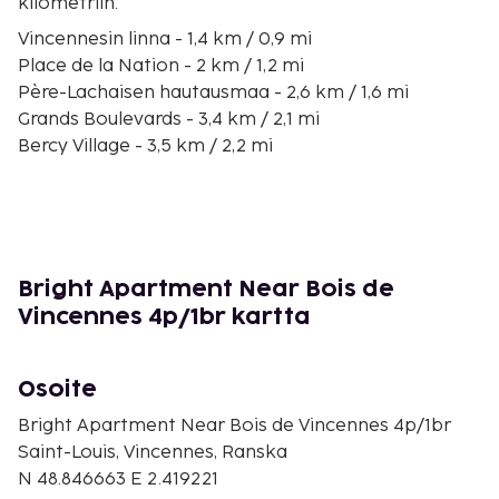
kilometriin.
Vincennesin linna - 1,4 km / 0,9 mi
Place de la Nation - 2 km / 1,2 mi
Père-Lachaisen hautausmaa - 2,6 km / 1,6 mi
Grands Boulevards - 3,4 km / 2,1 mi
Bercy Village - 3,5 km / 2,2 mi
Accor Arena - 3,6 km / 2,2 mi
Opera Bastille (oopperatalo) - 3,9 km / 2,4 mi
Place de la Bastille (aukio) - 4 km / 2,5 mi
Canal Saint-Martin - 4,2 km / 2,6 mi
Place des Vosges (aukio) - 4,4 km / 2,8 mi
Bright Apartment Near Bois de
Parc de Belleville (puisto) - 4,5 km / 2,8 mi
Vincennes 4p/1br kartta
Seine - 4,5 km / 2,8 mi
Rue de Rivoli - 4,6 km / 2,8 mi
Île Saint-Louis - 4,9 km / 3,1 mi
Osoite
Parc des Buttes Chaumont (puisto) - 4,9 km / 3,1 mi
Bright Apartment Near Bois de Vincennes 4p/1br
Lähimmät lentokentät ovat:
Saint-Louis, Vincennes, Ranska
Orlyn lentokenttä (ORY) - 18,4 km / 11,4 mi
N 48.846663 E 2.419221