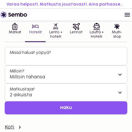
Varaa helposti. Matkusta joustavasti. Aina parhaaseen hintaan.
Matkat
Hotellit
Lento +
Lennot
Lautta +
Multi-
hotelli
Hotelli
stop
Missä haluat yöpyä?
Milloin?
Milloin tahansa
Matkustajat
2 aikuista
Haku
Koti