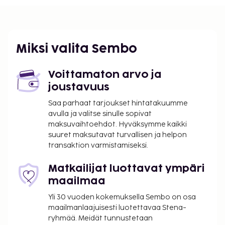
Roissy - Charles de Gaullen lentokenttä (CDG) - 29,1
km / 18,1 mi
Pariisi (BVA-Beauvais) - 97,2 km / 60,4 mi
Pariisi (XCR-Chalons-Vatryn lentokenttä) - 211,2 km /
Miksi valita Sembo
131,3 mi
Palveluihin kuuluu ilmainen pysäköinti.
Voittamaton arvo ja
Majoituspaikka veloittaa seuraavat paikan päällä
joustavuus
suoritettavat maksut. Maksuihin saattaa sisältyä
Saa parhaat tarjoukset hintatakuumme
sovellettavat verot:
avulla ja valitse sinulle sopivat
Kaupungin perimä vero: 14.30 EUR per henkilö
maksuvaihtoehdot. Hyväksymme kaikki
per yö. Tätä veroa ei peritä alle 18 vuotta
suuret maksutavat turvallisen ja helpon
transaktion varmistamiseksi.
vanhoilta lapsilta.
Sähkömaksu: 0.38 EUR per kilowattitunti, per
Matkailijat luottavat ympäri
yöpyminen
maailmaa
Tässä on mainittu kaikki majoituspaikan meille
Yli 30 vuoden kokemuksella Sembo on osa
ilmoittamat maksut.
maailmanlaajuisesti luotettavaa Stena-
Lakanamaksu: 21.27 EUR per sänky per
ryhmää. Meidät tunnustetaan