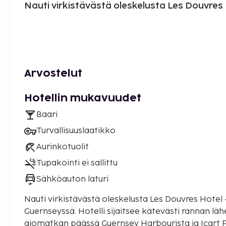
Nauti virkistävästä oleskelusta Les Douvres H
Arvostelut
Hotellin mukavuudet
Baari
Turvallisuuslaatikko
Aurinkotuolit
Tupakointi ei sallittu
Sähköauton laturi
Nauti virkistävästä oleskelusta Les Douvres Hotel -h
Guernseyssä. Hotelli sijaitsee kätevästi rannan lähe
ajomatkan päässä Guernsey Harbourista ja Icart Po