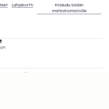
teet
Lahjakortti
Kirjaudu sisään
matkatoimistoille
t
syn