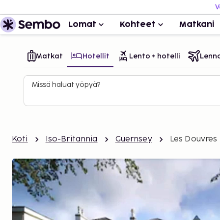
V
Lomat
Kohteet
Matkani
Matkat
Hotellit
Lento + hotelli
Lenn
Missä haluat yöpyä?
Koti
Iso-Britannia
Guernsey
Les Douvres