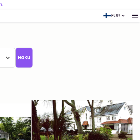
n.
EUR
Haku