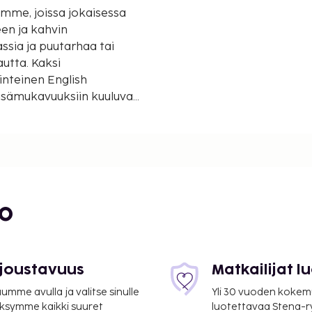
mme, joissa jokaisessa
en ja kahvin
ssia ja puutarhaa tai
utta. Kaksi
inteinen English
 Lisämukavuuksiin kuuluvat
a pesulapalvelut, ympäri
ksuton
yksiin, kuten Sausmarez
vat vain noin viiden
bo
 joustavuus
Matkailijat 
mme avulla ja valitse sinulle
Yli 30 vuoden kokem
ksymme kaikki suuret
luotettavaa Stena-