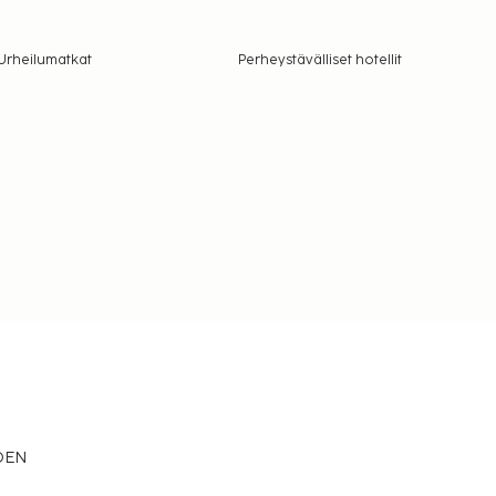
Urheilumatkat
Perheystävälliset hotellit
EDEN