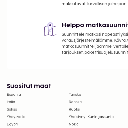
maksutavat turvallisen ja helpon
Helppo matkasuunni
Suunnittele matkasi nopeasti yksi
varausjärjestelmällämme. Käytä A
matkasuunnittelijaamme, vertaile
tarjoukset, pakettisuojelusuunn
Suositut maat
Espanja
Tanska
Italia
Ranska
Saksa
Ruotsi
Yhdysvallat
Yhdistynyt Kuningaskunta
Egypti
Norja