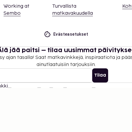
Working at
Turvallista
Koh
Sembo
matkavakuudella
Evästeasetukset
Älä jää paitsi – tilaa uusimmat päivitykse
sy ajan tasalla! Saat matkavinkkejä, inspiraatiota ja pää
ainutlaatuisiin tarjouksiin.
Tilaa
©
2026
Stena Line Travel Group AB