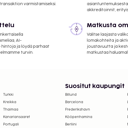
 transaktion varmistamiseksi.
asiantuntemuksesta
akkreditoinnit, erity
ttelu
Matkusta oma
nkertaisella
Valitse laajasta valik
meliaa, AI-
lomakohteita ja akti
 hintoja ja löydä parhaat
joustavuutta ja kest
itelmamme turvin.
matkustaa haluamalla
Suositut kaupungit
Turkki
Billund
Kreikka
Barcelona
Thaimaa
Frederikshavn
Kanariansaaret
Kööpenhamina
Portugali
Berliini