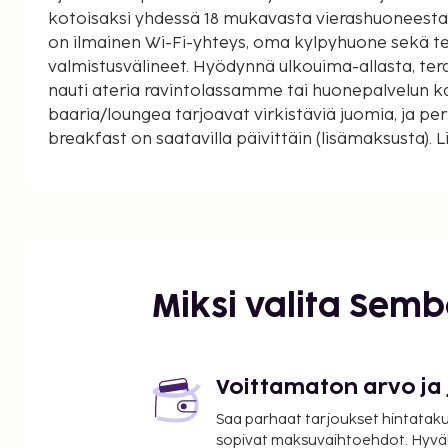
kotoisaksi yhdessä 18 mukavasta vierashuoneesta
on ilmainen Wi-Fi-yhteys, oma kylpyhuone sekä te
valmistusvälineet. Hyödynnä ulkouima-allasta, tera
nauti ateria ravintolassamme tai huonepalvelun ka
baaria/loungea tarjoavat virkistäviä juomia, ja per
breakfast on saatavilla päivittäin (lisämaksusta).
ilmainen langallinen internet-yhteys, kuivapesu- j
vuorokauden avoinna oleva vastaanotto sekä ma
itsepalvelupysäköinti. Tutustu lähialueen nähtävy
Manoriin ja Saints Bay Beachiin, jotka molemmat o
minuutin ajomatkan päässä hotellilta.
Miksi valita Sem
Voittamaton arvo ja
Saa parhaat tarjoukset hintatakuu
sopivat maksuvaihtoehdot. Hyvä