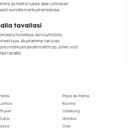
mme ja meitä tukee alan johtavat
isesti autolla matkustamisessa.
lla tavallasi
oimasta hotelleja, lentoyhtiöitä,
viteetteja. Alustamme tarjoaa
äviä matkustusvaihtoehtoja, joten voit
si tavalla.
Pariisi
Playa de Palma
Lontoo
Rooma
Phuket
Göteborg
Dubai
Istanbul
Nizza
Oslo