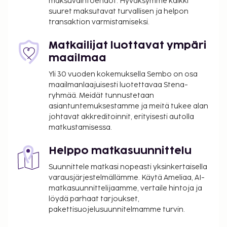
maksuvaihtoehdot. Hyväksymme kaikki
ilmainen langaton internetyhteys ja
suuret maksutavat turvallisen ja helpon
myyntiautomaatti. Maksullinen buffetaamiainen
transaktion varmistamiseksi.
tarjotaan päivittäin klo 7.30–10.30. Tämän
majoituspaikan virallisen tähtiluokituksen on
Matkailijat luottavat ympäri
myöntänyt Ranskan turismin kehitysjärjestö ATOUT.
maailmaa
Majoituspaikka veloittaa seuraavat paikan päällä
Yli 30 vuoden kokemuksella Sembo on osa
suoritettavat maksut. Maksuihin saattaa sisältyä
maailmanlaajuisesti luotettavaa Stena-
ryhmää. Meidät tunnustetaan
sovellettavat verot:
asiantuntemuksestamme ja meitä tukee alan
Kaupungin perimä vero: 1.30 EUR per henkilö
johtavat akkreditoinnit, erityisesti autolla
per yö. Tätä veroa ei peritä alle 18 vuotta
matkustamisessa.
vanhoilta lapsilta.
Helppo matkasuunnittelu
Tässä on mainittu kaikki majoituspaikan meille
Suunnittele matkasi nopeasti yksinkertaisella
ilmoittamat maksut.
varausjärjestelmällämme. Käytä Ameliaa, AI-
Maksu buffetaamiaisesta: noin 12 EUR aikuisille
matkasuunnittelijaamme, vertaile hintoja ja
ja 8 EUR lapsille
löydä parhaat tarjoukset,
Pysäköintimaksu lähellä sijaitsevalla
pakettisuojelusuunnitelmamme turvin.
pysäköintialueella: 19 EUR per päivä (200 metrin