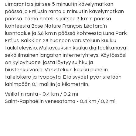
uimaranta sijaitsee 5 minuutin kävelymatkan
päässä ja Fréjusin ranta 5 minuutin kävelymatkan
päässä. Tämä hotelli sijaitsee 3 km:n päässä
kohteesta Base Nature François Léotard’n
luontoalue ja 3,8 km:n päässä kohteesta Luna Park
Fréjus. Kaikkien 28 huoneen varusteluun kuuluu
taulutelevisio. Mukavuuksiin kuuluu digitaalikanavat
sekä ilmainen langaton internetyhteys. Käytössäsi
on kylpyhuone, josta löytyy suihku ja
hiustenkuivaaja. Varusteluun kuuluu puhelin,
tallelokero ja työpöytä. Etäisyydet pyöristetään
lähimpään 0,1 mailiin ja kilometriin.
Veillatin ranta - 0,4 km / 0,2 mi
Saint-Raphaëlin venesatama - 0,4 km / 0,2 mi
Saint-Raphaëlin uimaranta - 0,4 km / 0,2 mi
Fréjusin ranta - 0,4 km / 0,3 mi
Beau Rivage - 0,7 km / 0,5 mi
Santa Lucian satama - 1,6 km / 1 mi