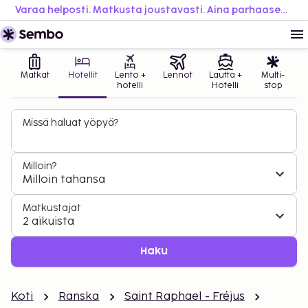
Varaa helposti. Matkusta joustavasti. Aina parhaaseen hintaan.
Matkat
Hotellit
Lento +
Lennot
Lautta +
Multi-
hotelli
Hotelli
stop
Missä haluat yöpyä?
Milloin?
Milloin tahansa
Matkustajat
2 aikuista
Haku
Koti
Ranska
Saint Raphael - Fréjus