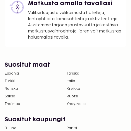
Matkusta omalla tavallasi
päässä)
Valitse laajasta valikoimasta hotelleja,
Yllä oleva luettelo ei ehkä kata kaikkea. Maksut ja
lentoyhtiöitä, lomakohteita ja aktiviteetteja.
takuumaksut eivät välttämättä sisällä veroja, ja ne
Alustamme tarjoaa joustavuutta ja kestäviä
saattavat muuttua.
matkustusvaihtoehtoja, joten voit matkustaa
haluamallasi tavalla.
Kansallisten määräysten vuoksi käteismaksut
eivät voi ylittää 1000 EUR:n suuruista summaa
tässä majoituspaikassa. Saat lisätietoja asiasta
ottamalla yhteyttä majoituspaikkaan
Suositut maat
varausvahvistuksessa olevien tietojen avulla.
Espanja
Tanska
Vain sisäänkirjautuneet asiakkaat saavat
oleskella huoneissa.
Turkki
Italia
Kaikki maksut voidaan maksaa käteisettömillä
Ranska
Kreikka
maksutavoilla.
Saksa
Ruotsi
Kontaktiton uloskirjautuminen on saatavilla.
Thaimaa
Yhdysvallat
Sisäänkirjautumisen yhteydessä asiakkaiden on
esitettävä joko negatiivinen COVID-19-testitulos
Suositut kaupungit
tai todiste täydestä COVID-19-rokotussarjasta.
Billund
Pariisi
Negatiivinen COVID-19-testitulos vaaditaan