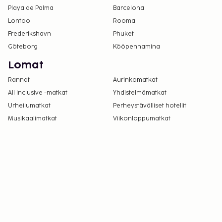
Playa de Palma
Barcelona
kaikilta vähintään 18-vuotiailta asiakkailta, ja
Lontoo
Rooma
testi tulee tehdä korkeintaan 24 tunnin sisällä
Frederikshavn
ennen sisäänkirjautumista. COVID-19-
Phuket
rokotustodistus vaaditaan kaikilta vähintään 18-
Göteborg
Kööpenhamina
vuotiailta asiakkailta, joiden on oltava täysin
Lomat
rokotettuja vähintään 7 päivää ennen
Rannat
Aurinkomatkat
sisäänkirjautumista.
All Inclusive -matkat
Yhdistelmämatkat
Urheilumatkat
Perheystävälliset hotellit
Musikaalimatkat
Viikonloppumatkat