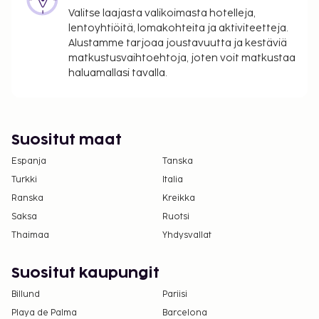
Yllä oleva luettelo ei ehkä kata kaikkea. Maksut ja
Valitse laajasta valikoimasta hotelleja,
takuumaksut eivät välttämättä sisällä veroja, ja ne
lentoyhtiöitä, lomakohteita ja aktiviteetteja.
saattavat muuttua.
Alustamme tarjoaa joustavuutta ja kestäviä
matkustusvaihtoehtoja, joten voit matkustaa
Kansallisten määräysten vuoksi käteismaksut
haluamallasi tavalla.
eivät voi ylittää 1000 EUR:n suuruista summaa
tässä majoituspaikassa. Saat lisätietoja asiasta
ottamalla yhteyttä majoituspaikkaan
varausvahvistuksessa olevien tietojen avulla.
Suositut maat
Yksi korkeintaan 2 vuotta vanha lapsi voi
Espanja
majoittua ilmaiseksi, kun hän käyttää
Tanska
vanhemman tai huoltajan huoneessa olevia
Turkki
Italia
sänkyjä.
Ranska
Kreikka
Saksa
Ruotsi
Thaimaa
Yhdysvallat
Suositut kaupungit
Billund
Pariisi
Playa de Palma
Barcelona