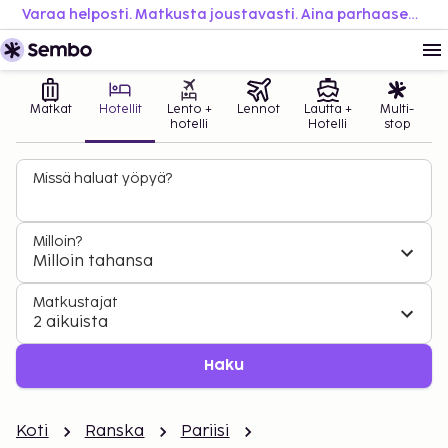
Varaa helposti. Matkusta joustavasti. Aina parhaaseen hintaan.
Matkat
Hotellit
Lento +
Lennot
Lautta +
Multi-
hotelli
Hotelli
stop
Missä haluat yöpyä?
Milloin?
Milloin tahansa
Matkustajat
2 aikuista
Haku
Koti
Ranska
Pariisi