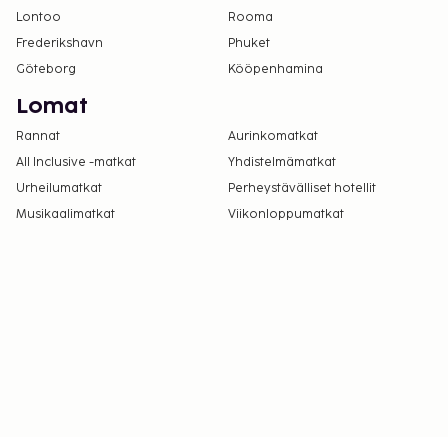
Lontoo
Rooma
Frederikshavn
Phuket
Göteborg
Kööpenhamina
Lomat
Rannat
Aurinkomatkat
All Inclusive -matkat
Yhdistelmämatkat
Urheilumatkat
Perheystävälliset hotellit
Musikaalimatkat
Viikonloppumatkat