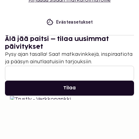
Kirjaudu sisään matkatoimistoille
Evästeasetukset
Älä jää paitsi – tilaa uusimmat
päivitykset
Pysy ajan tasalla! Saat matkavinkkejä, inspiraatiota
ja pääsyn ainutlaatuisiin tarjouksiin.
Tilaa