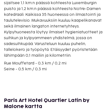
sijaitsee 1,1 km:n päässä kohteesta Luxemburgin
puisto ja 1,2 km:n päässä kohteesta Notre-Damen
katedraali. Kaikissa 35 huoneessa on ilmastointi ja
taulutelevisio. Mukavuuksiin kuuluu kaapelikanavat
sekä ilmainen langaton internetyhteys.
Kylpyhuoneesta löytyy ilmaiset hygieniatuotteet ja
suihkun ja kylpyammeen yhdistelmä, jossa on
sadesuihkupää. Varusteluun kuuluu puhelin,
tallelokero ja työpöytä. Etäisyydet pyöristetään
lähimpään 0,1 mailiin ja kilometriin.
Rue Mouffetard - 0,3 km / 0,2 mi
Seine - 0,5 km / 0,3 mi
Jardin des Plantes - 0,5 km / 0,3 mi
Île Saint-Louis - 0,6 km / 0,4 mi
Île de la Cité - 0,7 km / 0,4 mi
Sorbonnen yliopisto - 0,7 km / 0,4 mi
Panthéon - 0,8 km / 0,5 mi
Paris Art Hotel Quartier Latin by
Notre-Damen katedraali - 1 km / 0,6 mi
Malone kartta