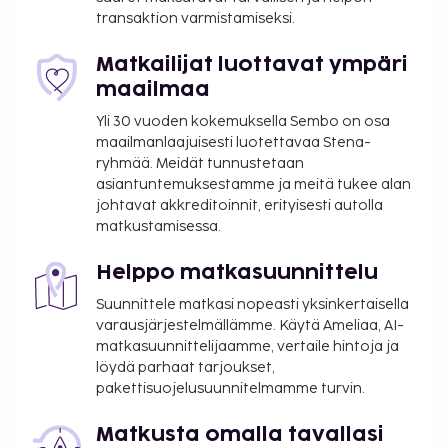
asiakkailleen välipalabaarin/delin ja huonepalvelun
transaktion varmistamiseksi.
(rajoitettuina aikoina). Päätä päiväsi nauttimalla
muutama drinkki baarissa. Maksullinen
Matkailijat luottavat ympäri
buffetaamiainen tarjotaan päivittäin klo 7.00–10.30.
maailmaa
Tämän majoituspaikan virallisen tähtiluokituksen on
Yli 30 vuoden kokemuksella Sembo on osa
myöntänyt Ranskan turismin kehitysjärjestö ATOUT.
maailmanlaajuisesti luotettavaa Stena-
Majoituspaikka veloittaa seuraavat paikan päällä
ryhmää. Meidät tunnustetaan
asiantuntemuksestamme ja meitä tukee alan
suoritettavat maksut. Maksuihin saattaa sisältyä
johtavat akkreditoinnit, erityisesti autolla
sovellettavat verot:
matkustamisessa.
Kaupungin perimä vero: 5.53 EUR per henkilö
per yö. Tätä veroa ei peritä alle 18 vuotta
Helppo matkasuunnittelu
vanhoilta lapsilta.
Suunnittele matkasi nopeasti yksinkertaisella
varausjärjestelmällämme. Käytä Ameliaa, AI-
Tässä on mainittu kaikki majoituspaikan meille
matkasuunnittelijaamme, vertaile hintoja ja
ilmoittamat maksut.
löydä parhaat tarjoukset,
Maksu buffetaamiaisesta: noin 14 EUR per
pakettisuojelusuunnitelmamme turvin.
henkilö
Matkusta omalla tavallasi