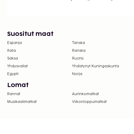
Kansallisten määräysten vuoksi käteismaksut e
EUR:n suuruista summaa tässä majoituspaikassa
asiasta ottamalla yhteyttä majoituspaikkaan
olevien tietojen avulla.
Suositut maat
Espanja
Tanska
Italia
Ranska
Saksa
Ruotsi
Yhdysvallat
Yhdistynyt Kuningaskunta
Egypti
Norja
Lomat
Rannat
Aurinkomatkat
Musikaalimatkat
Viikonloppumatkat