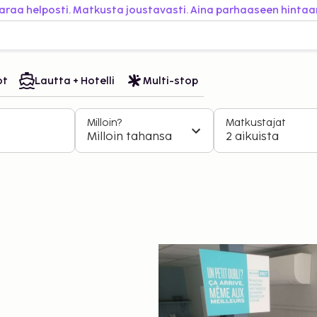
araa helposti. Matkusta joustavasti. Aina parhaaseen hintaa
ot
Lautta + Hotelli
Multi-stop
Milloin?
Matkustajat
Milloin tahansa
2 aikuista