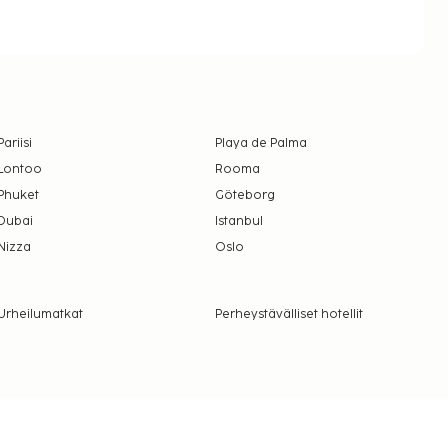
Pariisi
Playa de Palma
Lontoo
Rooma
Phuket
Göteborg
Dubai
Istanbul
Nizza
Oslo
Urheilumatkat
Perheystävälliset hotellit