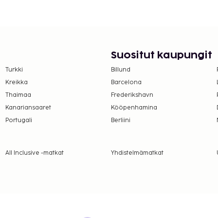
ivät voi ylittää 1000
. Saat lisätietoja
 varausvahvistuksessa
Suositut kaupungit
Turkki
Billund
Kreikka
Barcelona
Thaimaa
Frederikshavn
Kanariansaaret
Kööpenhamina
Portugali
Berliini
All Inclusive -matkat
Yhdistelmämatkat