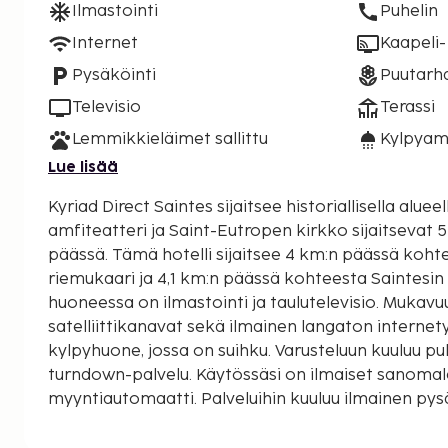
Ilmastointi
Puhelin
Internet
Kaapeli- 
Pysäköinti
Puutarh
Televisio
Terassi
Lemmikkieläimet sallittu
Kylpyam
Lue lisää
Kyriad Direct Saintes sijaitsee historiallisella alueel
amfiteatteri ja Saint-Eutropen kirkko sijaitsevat
päässä. Tämä hotelli sijaitsee 4 km:n päässä kohteesta Germanicuksen
riemukaari ja 4,1 km:n päässä kohteesta Saintesin 
huoneessa on ilmastointi ja taulutelevisio. Mukavu
satelliittikanavat sekä ilmainen langaton internet
kylpyhuone, jossa on suihku. Varusteluun kuuluu pu
turndown-palvelu. Käytössäsi on ilmaiset sanomalehdet aulassa ja
myyntiautomaatti. Palveluihin kuuluu ilmainen py
terassi, puutarha ja ilmainen langaton internetyht
palveluihin kuuluu kiertoajelu-/lippupalvelu, juhlas