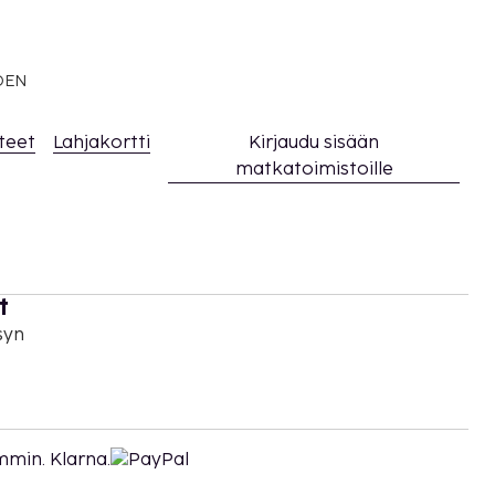
EDEN
teet
Lahjakortti
Kirjaudu sisään
matkatoimistoille
t
syn