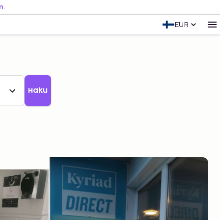
n.
EUR
Haku