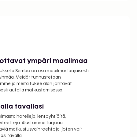
luottavat ympäri maailmaa
uksella Sembo on osa maailmanlaajuisesti
ryhmää. Meidät tunnustetaan
mme ja meitä tukee alan johtavat
isesti autolla matkustamisessa.
lla tavallasi
oimasta hotelleja, lentoyhtiöitä,
viteetteja. Alustamme tarjoaa
äviä matkustusvaihtoehtoja, joten voit
si tavalla.