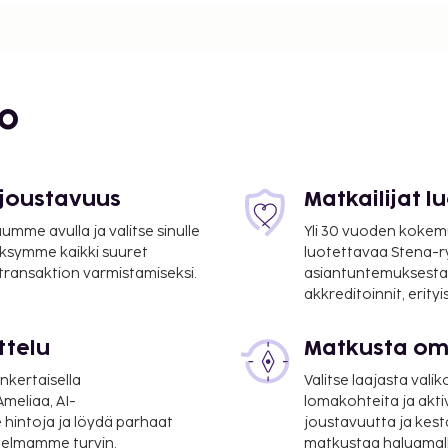
län. Lisämaksullinen
0.00 ja viikonloppuisin
htiluokituksen on
T.
bo
suoritettavat maksut.
r yö. Tätä veroa ei
 joustavuus
Matkailijat 
mme avulla ja valitse sinulle
Yli 30 vuoden kokem
lmoittamat maksut.
ksymme kaikki suuret
luotettavaa Stena-
 transaktion varmistamiseksi.
asiantuntemuksesta
le ja 6.50 EUR lapsille
akkreditoinnit, erity
ttelu
Matkusta oma
udesta): 20 EUR
nkertaisella
Valitse laajasta valik
meliaa, AI-
lomakohteita ja akti
a takuumaksut eivät
 hintoja ja löydä parhaat
joustavuutta ja kest
.
itelmamme turvin.
matkustaa haluamalla