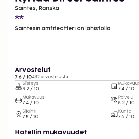
Saintes, Ranska
Saintesin amfiteatteri on lähistöllä
Arvostelut
7.6 / 10
432 arvostelusta
Siisteys
Mukavuu
8.2 / 10
7.4 / 10
Mukavuus
Palvelu
7.4 / 10
8.2 / 10
Sijainti
Kunto
7.8 / 10
7.6 / 10
Hotellin mukavuudet