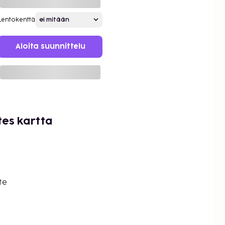
Lentokenttä
Aloita suunnittelu
tes kartta
te