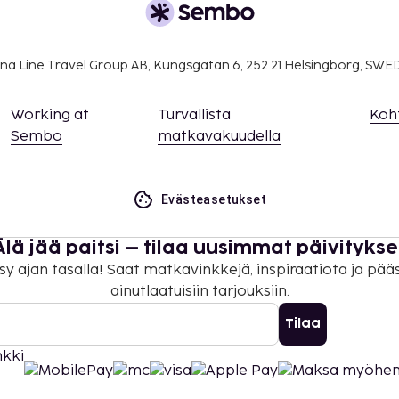
na Line Travel Group AB, Kungsgatan 6, 252 21 Helsingborg, SW
Working at
Turvallista
Koh
Sembo
matkavakuudella
Evästeasetukset
Älä jää paitsi – tilaa uusimmat päivitykse
sy ajan tasalla! Saat matkavinkkejä, inspiraatiota ja pää
ainutlaatuisiin tarjouksiin.
Tilaa