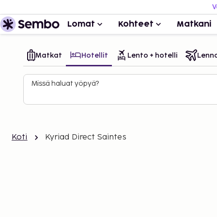
V
Lomat
Kohteet
Matkani
Matkat
Hotellit
Lento + hotelli
Lenn
Missä haluat yöpyä?
Koti
Kyriad Direct Saintes