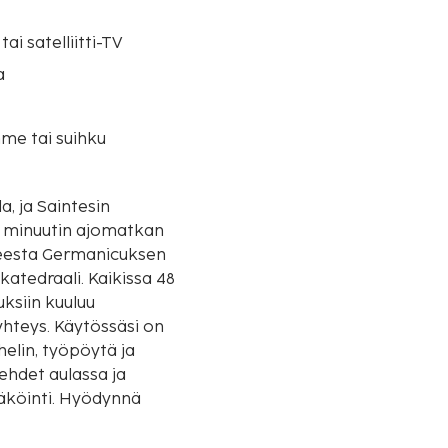
tai satelliitti-TV
a
me tai suihku
la, ja Saintesin
 5 minuutin ajomatkan
katedraali. Kaikissa 48
uksiin kuuluu
yhteys. Käytössäsi on
helin, työpöytä ja
säköinti. Hyödynnä
eys. Tämän hotellin
ali ja myyntiautomaatti.