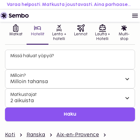
Varaa helposti. Matkusta joustavasti. Aina parhaaseen hintaan.
Matkat
Hotellit
Lento +
Lennot
Lautta +
Multi-
hotelli
Hotelli
stop
Missä haluat yöpyä?
Milloin?
Milloin tahansa
Matkustajat
2 aikuista
Haku
Koti
Ranska
Aix-en-Provence