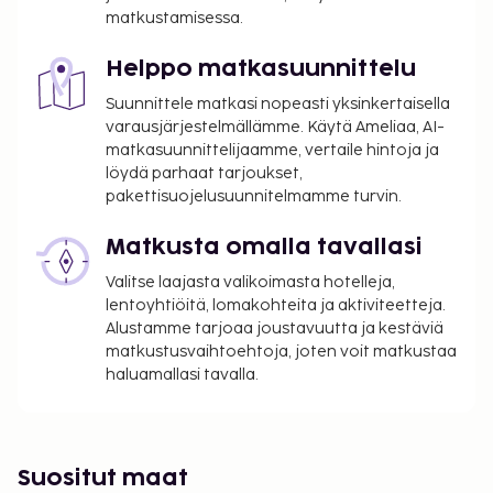
matkustamisessa.
Tässä on mainittu kaikki majoituspaikan meille
ilmoittamat maksut.
Helppo matkasuunnittelu
Maksu buffetaamiaisesta: noin 9 EUR aikuisille
Suunnittele matkasi nopeasti yksinkertaisella
ja 4.50 EUR lapsille
varausjärjestelmällämme. Käytä Ameliaa, AI-
Lemmikit: 3 EUR per lemmikki per yö
matkasuunnittelijaamme, vertaile hintoja ja
Avustajaeläimistä ei veloiteta lisämaksuja
löydä parhaat tarjoukset,
pakettisuojelusuunnitelmamme turvin.
Yllä oleva luettelo ei ehkä kata kaikkea. Maksut ja
takuumaksut eivät välttämättä sisällä veroja, ja ne
Matkusta omalla tavallasi
saattavat muuttua.
Valitse laajasta valikoimasta hotelleja,
Kansallisten määräysten vuoksi käteismaksut
lentoyhtiöitä, lomakohteita ja aktiviteetteja.
eivät voi ylittää 1000 EUR:n suuruista summaa
Alustamme tarjoaa joustavuutta ja kestäviä
matkustusvaihtoehtoja, joten voit matkustaa
tässä majoituspaikassa. Saat lisätietoja asiasta
haluamallasi tavalla.
ottamalla yhteyttä majoituspaikkaan
varausvahvistuksessa olevien tietojen avulla.
Korkeintaan 10 vuotta vanhat lapset voivat
majoittua ilmaiseksi, kun he käyttävät
Suositut maat
vanhemman tai huoltajan huoneessa olevia