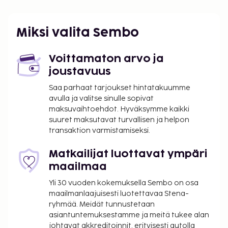
23,3 mi
Avignon (AVN-Caumont) - 45,8 km / 28,5 mi
Miksi valita Sembo
Majoituspaikan ensisijainen lentokenttä on
Marseille-Provencen lentokenttä (MRS).
Voittamaton arvo ja
Käytössäsi on ympäri vuorokauden auki oleva
joustavuus
vastaanotto, kielitaitoinen henkilökunta ja
Saa parhaat tarjoukset hintatakuumme
myyntiautomaatti. Palveluihin kuuluu ilmainen
avulla ja valitse sinulle sopivat
pysäköinti. Hyödynnä terassi, puutarha ja ilmainen
maksuvaihtoehdot. Hyväksymme kaikki
langaton internetyhteys. Tämän hotellin palveluihin
suuret maksutavat turvallisen ja helpon
kuuluu televisio yleisissä tiloissa, piknikalue ja
transaktion varmistamiseksi.
myyntiautomaatti. Maksullinen buffetaamiainen
tarjotaan päivittäin klo 6.30–9.30.
Matkailijat luottavat ympäri
maailmaa
Majoituspaikka veloittaa seuraavat paikan päällä
suoritettavat maksut. Maksuihin saattaa sisältyä
Yli 30 vuoden kokemuksella Sembo on osa
sovellettavat verot:
maailmanlaajuisesti luotettavaa Stena-
ryhmää. Meidät tunnustetaan
7.20 prosentin suuruinen kaupunki-/paikallisvero
asiantuntemuksestamme ja meitä tukee alan
peritään
johtavat akkreditoinnit, erityisesti autolla