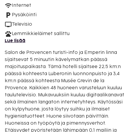
Internet
Pysäköinti
Televisio
Lemmikkieläimet sallittu
Lue lisää
Salon de Provencen turisti-info ja Emperin linna
sijaitsevat 5 minuutin kävelymatkan päässä
majoituspaikasta. Tämä hotelli sijaitsee 22,5 km:n
päässä kohteesta Luberonin luonnonpuisto ja 3,4
km:n päässä kohteesta Musée Grevin de la
Provence. Kaikkien 48 huoneen varusteluun kuuluu
taulutelevisio. Mukavuuksiin kuuluu digitaalikanavat
sekä ilmainen langaton internetyhteys. Käytössäsi
on kylpyhuone, josta löytyy suihku ja ilmaiset
hygieniatuotteet. Huone siivotaan päivittäin.
Huoneissa on työpöytä ja pimennysverhot.
Etäisyydet pyöristetään lähimpään 0,1 mailiin ja