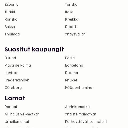
Espanja
sänkyjä.
Tanska
Turkki
Italia
Ranska
Kreikka
Saksa
Ruotsi
Thaimaa
Yhdysvallat
Suositut kaupungit
Billund
Pariisi
Playa de Palma
Barcelona
Lontoo
Rooma
Frederikshavn
Phuket
Göteborg
Kööpenhamina
Lomat
Rannat
Aurinkomatkat
All Inclusive -matkat
Yhdistelmämatkat
Urheilumatkat
Perheystävälliset hotellit