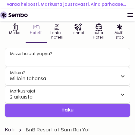
Varaa helposti. Matkusta joustavasti. Aina parhaaseen hintaan.
Matkat
Hotellit
Lento +
Lennot
Lautta +
Multi-
hotelli
Hotelli
stop
Missä haluat yöpyä?
Milloin?
Milloin tahansa
Matkustajat
2 aikuista
Haku
Koti
BnB Resort at Sam Roi Yot