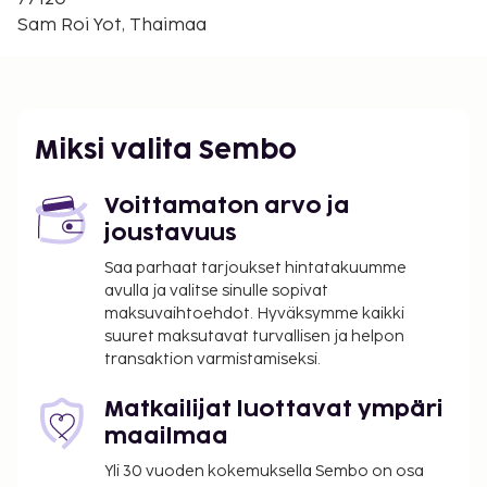
RakTaLay Gardenin ranta - 21,5 km / 13,4 mi
Sam Roi Yot, Thaimaa
Pranburin metsäpuisto - 27,1 km / 16,8 mi
Lähimmät lentokentät ovat:
Hua Hin (HHQ-Hua Hinin kansainvälinen
lentokenttä) - 49 km / 30,4 mi
Miksi valita Sembo
Suvarnabhumin kansainvälinen lentokenttä (BKK) -
252,3 km / 156,8 mi
Voittamaton arvo ja
Majoituspaikan ensisijainen lentokenttä on
joustavuus
Suvarnabhumin kansainvälinen lentokenttä (BKK).
Saa parhaat tarjoukset hintatakuumme
Käytössäsi on kuivapesula-/pesulapalvelut,
avulla ja valitse sinulle sopivat
matkatavarasäilytys ja pyykinpesutilat. Palveluihin
maksuvaihtoehdot. Hyväksymme kaikki
kuuluu ilmainen pysäköinti. Käytössäsi on puutarha
suuret maksutavat turvallisen ja helpon
sekä ilmainen langaton internetyhteys ja televisio
transaktion varmistamiseksi.
yleisissä tiloissa. Tämän majatalon palveluihin
kuuluu piknikalue ja hiiligrilli. Majatalo tarjoaa
Matkailijat luottavat ympäri
asiakkailleen kahvila ja huonepalvelun (rajoitettuina
maailmaa
aikoina).
Yli 30 vuoden kokemuksella Sembo on osa