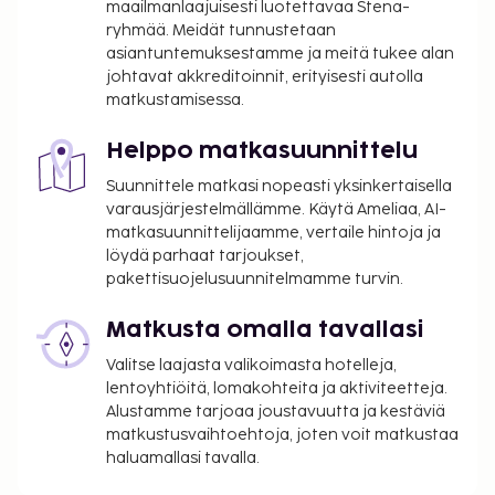
Majoituspaikka veloittaa seuraavat paikan päällä
maailmanlaajuisesti luotettavaa Stena-
ryhmää. Meidät tunnustetaan
suoritettavat maksut. Maksuihin saattaa sisältyä
asiantuntemuksestamme ja meitä tukee alan
sovellettavat verot:
johtavat akkreditoinnit, erityisesti autolla
Käteisellä maksettava takuumaksu vaurioiden
matkustamisessa.
varalle: 1000 THB per yöpyminen
Helppo matkasuunnittelu
Tässä on mainittu kaikki majoituspaikan meille
Suunnittele matkasi nopeasti yksinkertaisella
ilmoittamat maksut.
varausjärjestelmällämme. Käytä Ameliaa, AI-
Lisävuode: 100 THB per yöpyminen
matkasuunnittelijaamme, vertaile hintoja ja
löydä parhaat tarjoukset,
Yllä oleva luettelo ei ehkä kata kaikkea. Maksut ja
pakettisuojelusuunnitelmamme turvin.
takuumaksut eivät välttämättä sisällä veroja, ja ne
saattavat muuttua.
Matkusta omalla tavallasi
Majoituspaikassa on tarjolla
Valitse laajasta valikoimasta hotelleja,
yhdistettäviä/vierekkäisiä huoneita, joiden
lentoyhtiöitä, lomakohteita ja aktiviteetteja.
saatavuus on rajoitettua. Niitä voi pyytää
Alustamme tarjoaa joustavuutta ja kestäviä
matkustusvaihtoehtoja, joten voit matkustaa
ottamalla yhteyttä majoituspaikkaan.
haluamallasi tavalla.
Yhteystiedot löytyvät varausvahvistuksesta.
Tämä majoituspaikka ei salli lemmikkejä ja