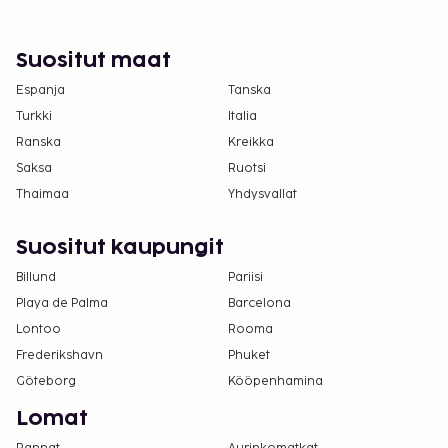
avustajaeläimiä.
Suositut maat
Espanja
Tanska
Turkki
Italia
Ranska
Kreikka
Saksa
Ruotsi
Thaimaa
Yhdysvallat
Suositut kaupungit
Billund
Pariisi
Playa de Palma
Barcelona
Lontoo
Rooma
Frederikshavn
Phuket
Göteborg
Kööpenhamina
Lomat