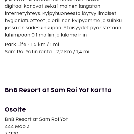
digitaalikanavat sekä ilmainen langaton
internetyhteys. Kylpyhuoneesta löytyy ilmaiset
hygieniatuotteet ja erillinen kylpyamme ja suihku,
jossa on sadesuihkupää. Etäisyydet pyöristetään
lähimpään 0,1 mailiin ja kilometriin.
Park Life - 1,6 km / 1 mi
Sam Roi Yotin ranta - 2,2 km / 1,4 mi
Khao Sam Roi Yotin kansallispuisto - 2,6 km / 1,6 mi
Laem Salan ranta - 10,7 km / 6,7 mi
Bang Po’n ranta - 10,7 km / 6,7 mi
Say Beach - 13,2 km / 8,2 mi
Khao Kalok - 13,7 km / 8,5 mi
BnB Resort at Sam Roi Yot kartta
Khao Dangin näköalapaikka - 14 km / 8,7 mi
Sam Phrayan ranta - 14,2 km / 8,8 mi
Pranburijoki - 16,2 km / 10,1 mi
Osoite
Pran Burin vanhat markkinat - 17,2 km / 10,7 mi
BnB Resort at Sam Roi Yot
Pak Nam Pranin ranta - 18,9 km / 11,8 mi
444 Moo 3
Kolme Palmupuuta Pak Nam Pran - 20,2 km / 12,6 mi
77120