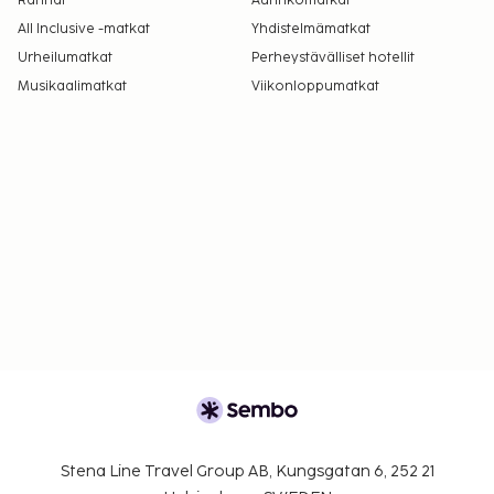
Rannat
Aurinkomatkat
All Inclusive -matkat
Yhdistelmämatkat
Urheilumatkat
Perheystävälliset hotellit
Musikaalimatkat
Viikonloppumatkat
Stena Line Travel Group AB, Kungsgatan 6, 252 21