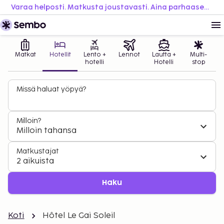
Varaa helposti. Matkusta joustavasti. Aina parhaaseen hintaan.
Matkat
Hotellit
Lento +
Lennot
Lautta +
Multi-
hotelli
Hotelli
stop
Missä haluat yöpyä?
Milloin?
Milloin tahansa
Matkustajat
2 aikuista
Haku
Koti
Hôtel Le Gai Soleil