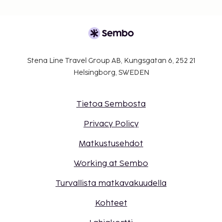
soittamalla varausvahvistuksessa olevaan
numeroon.
Asiakkaat voivat järjestää lemmikkiensä
majoituksen ottamalla yhteyttä suoraan
majoituspaikkaan käyttämällä
Stena Line Travel Group AB, Kungsgatan 6, 252 21
varausvahvistuksessa olevia yhteystietoja
Helsingborg, SWEDEN
(lemmikeistä veloitetaan lisämaksuja, ja niistä
löytyy lisätietoja lisämaksuja koskevassa
osiossa).
Tietoa Sembosta
Kaikki maksut voidaan maksaa käteisettömillä
maksutavoilla.
Privacy Policy
Kontaktiton sisäänkirjautuminen ja kontaktiton
Matkustusehdot
uloskirjautuminen ovat saatavilla.
Working at Sembo
Turvallista matkavakuudella
Kohteet