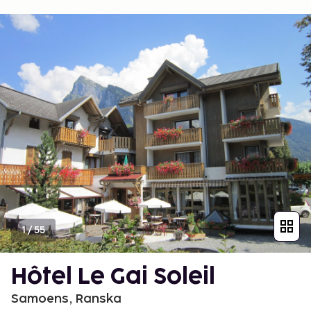
1
/
55
Hôtel Le Gai Soleil
Samoens, Ranska