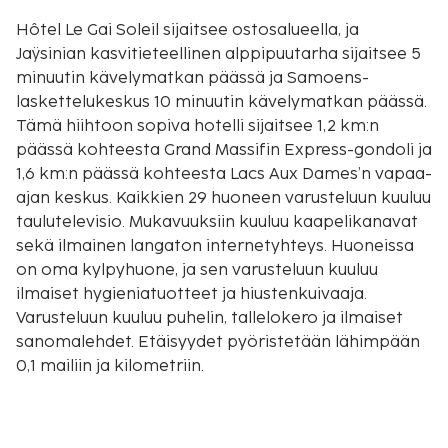
Hôtel Le Gai Soleil sijaitsee ostosalueella, ja
Jaÿsinian kasvitieteellinen alppipuutarha sijaitsee 5
minuutin kävelymatkan päässä ja Samoens-
laskettelukeskus 10 minuutin kävelymatkan päässä.
Tämä hiihtoon sopiva hotelli sijaitsee 1,2 km:n
päässä kohteesta Grand Massifin Express-gondoli ja
1,6 km:n päässä kohteesta Lacs Aux Dames’n vapaa-
ajan keskus. Kaikkien 29 huoneen varusteluun kuuluu
taulutelevisio. Mukavuuksiin kuuluu kaapelikanavat
sekä ilmainen langaton internetyhteys. Huoneissa
on oma kylpyhuone, ja sen varusteluun kuuluu
ilmaiset hygieniatuotteet ja hiustenkuivaaja.
Varusteluun kuuluu puhelin, tallelokero ja ilmaiset
sanomalehdet. Etäisyydet pyöristetään lähimpään
0,1 mailiin ja kilometriin.
Jaÿsinian kasvitieteellinen alppipuutarha - 0,4 km /
0,2 mi
Samoens-laskettelukeskus - 0,9 km / 0,5 mi