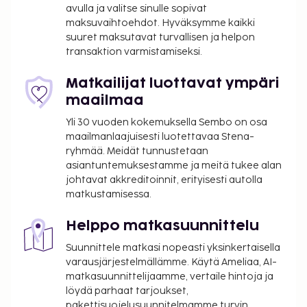
avulla ja valitse sinulle sopivat
Majoituspaikan ensisijainen lentokenttä on
maksuvaihtoehdot. Hyväksymme kaikki
Geneven kansainvälinen lentokenttä (GVA).
suuret maksutavat turvallisen ja helpon
transaktion varmistamiseksi.
Käytössäsi on express-sisäänkirjautuminen,
express-uloskirjautuminen ja ilmaiset sanomalehdet
Matkailijat luottavat ympäri
aulassa. Tämä hotelli tarjoaa asiakkailleen 50
maailmaa
neliömetriä kokoustiloja, joihin kuuluu
konferenssitila ja kokoushuone. Käytössäsi on
Yli 30 vuoden kokemuksella Sembo on osa
lentokenttäkuljetukset (saatavilla ympäri
maailmanlaajuisesti luotettavaa Stena-
ryhmää. Meidät tunnustetaan
vuorokauden). Jos saavut autolla, voit pysäköidä
asiantuntemuksestamme ja meitä tukee alan
helposti, sillä ilmainen pysäköinti kuuluu myös
johtavat akkreditoinnit, erityisesti autolla
palveluihin. Voit rentoutua kylpylässä, jonka
matkustamisessa.
palveluihin sisältyvät muun muassa
hierontapalvelut, vartalohoidot ja kasvohoidot.
Helppo matkasuunnittelu
Hotellissa on poreallas ja sauna, joissa voit
Suunnittele matkasi nopeasti yksinkertaisella
rentoutua kiireisen päivän jälkeen rinteissä. Tämän
varausjärjestelmällämme. Käytä Ameliaa, AI-
hotellin palveluihin kuuluu muun muassa ilmainen
matkasuunnittelijaamme, vertaile hintoja ja
langaton internetyhteys, pelihalli/-huone ja
löydä parhaat tarjoukset,
suksivarasto. Ilmaisten hiihtokuljetusten avulla
pakettisuojelusuunnitelmamme turvin.