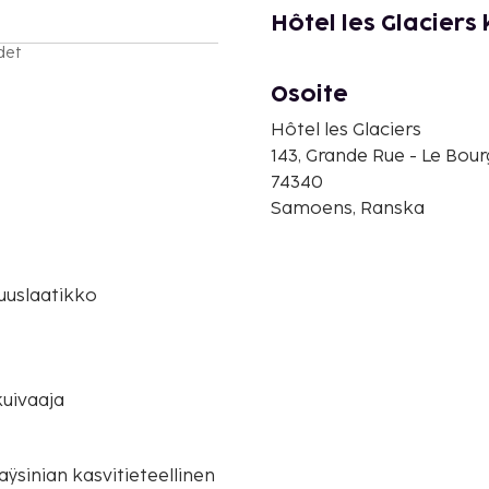
Hôtel les Glaciers
det
Osoite
Hôtel les Glaciers
143, Grande Rue - Le Bour
74340
Samoens, Ranska
suuslaatikko
uivaaja
 Jaÿsinian kasvitieteellinen