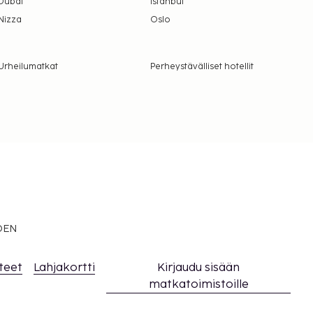
Dubai
Istanbul
Nizza
Oslo
Urheilumatkat
Perheystävälliset hotellit
EDEN
teet
Lahjakortti
Kirjaudu sisään
matkatoimistoille