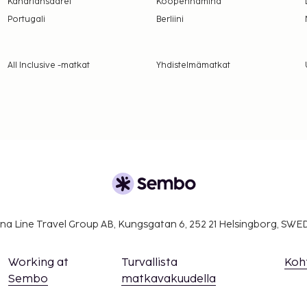
Kanariansaaret
Kööpenhamina
suoritettavat maksut.
Portugali
Berliini
er yö. Tätä veroa ei
All Inclusive -matkat
Yhdistelmämatkat
lmoittamat maksut.
ivät voi ylittää 1000
. Saat lisätietoja
 varausvahvistuksessa
na Line Travel Group AB, Kungsgatan 6, 252 21 Helsingborg, SW
Working at
Turvallista
Koh
Sembo
matkavakuudella