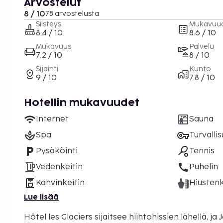
Arvostelut
8 / 10
78 arvostelusta
Siisteys
Mukavuu
8.4 / 10
8.6 / 10
Mukavuus
Palvelu
7.2 / 10
8 / 10
Sijainti
Kunto
9 / 10
7.8 / 10
Hotellin mukavuudet
Internet
Sauna
Spa
Turvalli
Pysäköinti
Tennis
Vedenkeitin
Puhelin
Kahvinkeitin
Hiustenk
Lue lisää
Hôtel les Glaciers sijaitsee hiihtohissien lähellä, ja