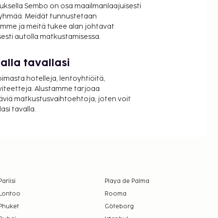
uksella Sembo on osa maailmanlaajuisesti
ryhmää. Meidät tunnustetaan
mme ja meitä tukee alan johtavat
isesti autolla matkustamisessa.
lla tavallasi
oimasta hotelleja, lentoyhtiöitä,
viteetteja. Alustamme tarjoaa
äviä matkustusvaihtoehtoja, joten voit
si tavalla.
Pariisi
Playa de Palma
Lontoo
Rooma
Phuket
Göteborg