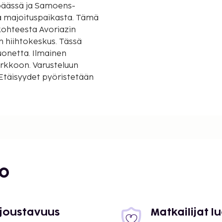
 päässä ja Samoens-
joituspaikasta. Tämä
 kohteesta Avoriazin
n hiihtokeskus. Tässä
huonetta. Ilmainen
erkkoon. Varusteluun
. Etäisyydet pyöristetään
/ 0,2 mi
8 mi
bo
 joustavuus
Matkailijat 