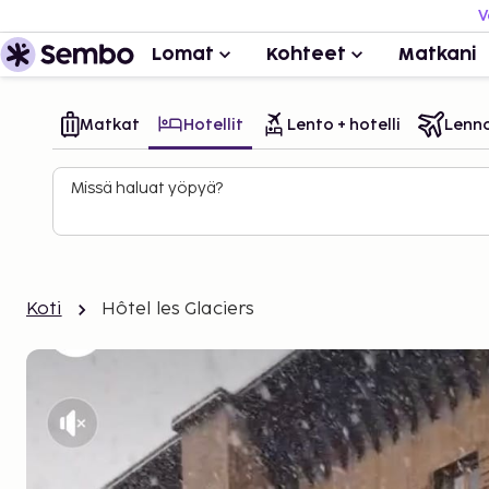
V
Lomat
Kohteet
Matkani
Matkat
Hotellit
Lento + hotelli
Lenn
Missä haluat yöpyä?
Koti
Hôtel les Glaciers