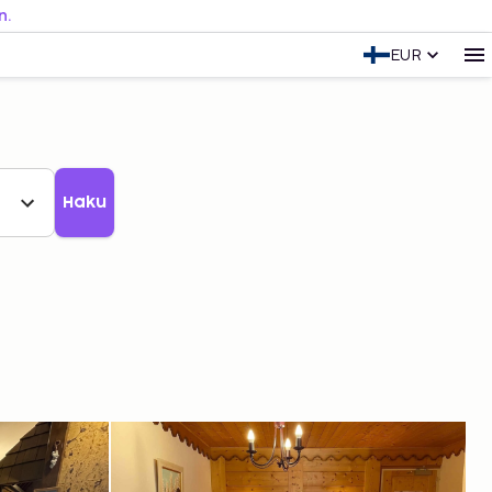
n.
EUR
Haku