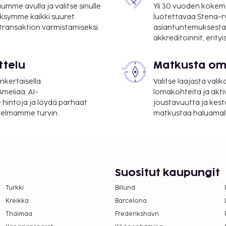
mme avulla ja valitse sinulle
Yli 30 vuoden kokem
ksymme kaikki suuret
luotettavaa Stena-
 transaktion varmistamiseksi.
asiantuntemuksesta
akkreditoinnit, erity
7,9 mi
ttelu
Matkusta oma
nkertaisella
Valitse laajasta valik
m / 48,6 mi
meliaa, AI-
lomakohteita ja akti
 hintoja ja löydä parhaat
joustavuutta ja kest
en kansainvälinen
itelmamme turvin.
matkustaa haluamalla
arasäilytys ja kirjasto.
 rinteissä tai kokeile
-allas kuuluvat hotellin
ainen langaton
Suositut kaupungit
palvelu. Buffetaamiainen
Turkki
Billund
ähtiluokituksen on
Kreikka
Barcelona
T. Majoituspaikka on
Thaimaa
Frederikshavn