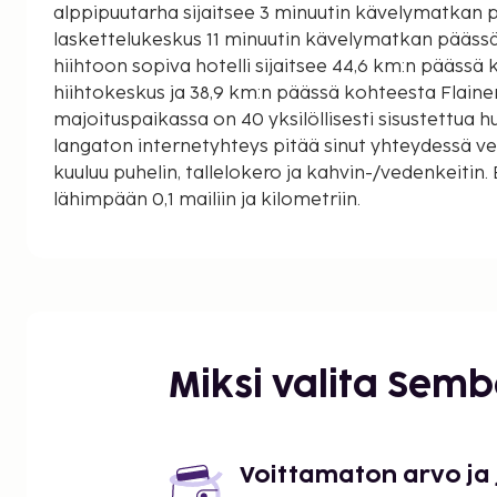
alppipuutarha sijaitsee 3 minuutin kävelymatkan
laskettelukeskus 11 minuutin kävelymatkan päässä ma
hiihtoon sopiva hotelli sijaitsee 44,6 km:n päässä
hiihtokeskus ja 38,9 km:n päässä kohteesta Flaine
majoituspaikassa on 40 yksilöllisesti sisustettua 
langaton internetyhteys pitää sinut yhteydessä v
kuuluu puhelin, tallelokero ja kahvin-/vedenkeitin
lähimpään 0,1 mailiin ja kilometriin.
Jaÿsinian kasvitieteellinen alppipuutarha - 0,2 km 
Samoens-laskettelukeskus - 0,9 km / 0,5 mi
Grand Massifin Express-gondoli - 1,2 km / 0,7 mi
Lacs Aux Dames’n vapaa-ajan keskus - 1,3 km / 0,
Morillon laskettelukeskus - 2,9 km / 1,8 mi
Saix-hiihtohissi - 3,4 km / 2,1 mi
Miksi valita Sem
Morillon-hiihtohissi - 4,4 km / 2,7 mi
Vagnysin hiihtohissi - 7,2 km / 4,5 mi
Sairon-hiihtohissi - 10 km / 6,2 mi
Les Esserts -hiihtohissi - 10,1 km / 6,3 mi
Voittamaton arvo ja