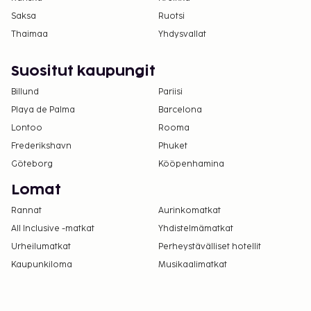
Saksa
Ruotsi
Thaimaa
Yhdysvallat
Suositut kaupungit
Billund
Pariisi
Playa de Palma
Barcelona
Lontoo
Rooma
Frederikshavn
Phuket
Göteborg
Kööpenhamina
Lomat
Rannat
Aurinkomatkat
All Inclusive -matkat
Yhdistelmämatkat
Urheilumatkat
Perheystävälliset hotellit
Kaupunkiloma
Musikaalimatkat