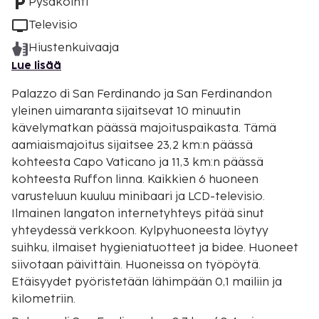
Pysäköinti
Televisio
Hiustenkuivaaja
Lue lisää
Palazzo di San Ferdinando ja San Ferdinandon
yleinen uimaranta sijaitsevat 10 minuutin
kävelymatkan päässä majoituspaikasta. Tämä
aamiaismajoitus sijaitsee 23,2 km:n päässä
kohteesta Capo Vaticano ja 11,3 km:n päässä
kohteesta Ruffon linna. Kaikkien 6 huoneen
varusteluun kuuluu minibaari ja LCD-televisio.
Ilmainen langaton internetyhteys pitää sinut
yhteydessä verkkoon. Kylpyhuoneesta löytyy
suihku, ilmaiset hygieniatuotteet ja bidee. Huoneet
siivotaan päivittäin. Huoneissa on työpöytä.
Etäisyydet pyöristetään lähimpään 0,1 mailiin ja
kilometriin.