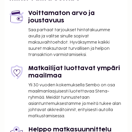
Ilmainen tilauksen mukaan valmistettu aamiainen
tarjoillaan päivittäin klo 7.30–9.30.
Voittamaton arvo ja
Kaikkien asiakkaiden, myös lasten, tulee olla
joustavuus
läsnä sisäänkirjautumisen yhteydessä, ja heidän
Saa parhaat tarjoukset hintatakuumme
tulee näyttää virallinen kuvallinen
avulla ja valitse sinulle sopivat
henkilöllisyystodistus tai passi.
maksuvaihtoehdot. Hyväksymme kaikki
Kansallisten määräysten vuoksi käteismaksut
suuret maksutavat turvallisen ja helpon
transaktion varmistamiseksi.
eivät voi ylittää 5000 EUR:n suuruista summaa
tässä majoituspaikassa. Saat lisätietoja asiasta
Matkailijat luottavat ympäri
ottamalla yhteyttä majoituspaikkaan
maailmaa
varausvahvistuksessa olevien tietojen avulla.
Yli 30 vuoden kokemuksella Sembo on osa
maailmanlaajuisesti luotettavaa Stena-
ryhmää. Meidät tunnustetaan
asiantuntemuksestamme ja meitä tukee alan
johtavat akkreditoinnit, erityisesti autolla
matkustamisessa.
Helppo matkasuunnittelu