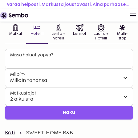
Varaa helposti. Matkusta joustavasti. Aina parhaaseen hintaan.
Matkat
Hotellit
Lento +
Lennot
Lautta +
Multi-
hotelli
Hotelli
stop
Missä haluat yöpyä?
Milloin?
Milloin tahansa
Matkustajat
2 aikuista
Haku
Koti
SWEET HOME B&B