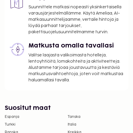
Suunnittele matkasi nopeasti yksinkertaisella
varausjärjestelmällämme. Käytä Ameliaa, AI-
matkasuunnittelijaamme, vertaile hintoja ja
löydä parhaat tarjoukset,
pakettisuojelusuunnitelmamme turvin.
Matkusta omalla tavallasi
Valitse laajasta valikoimasta hotelleja,
lentoyhtiöitä, lomakohteita ja aktiviteetteja.
Alustamme tarjoaa joustavuutta ja kestäviä
matkustusvaihtoehtoja, joten voit matkustaa
haluamallasi tavalla.
Suositut maat
Espanja
Tanska
Turkki
Italia
Ranska
Kreikka