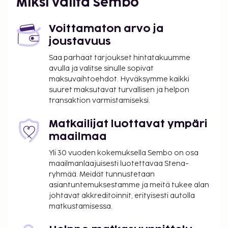
Miksi valita Sembo
tässä majoituspaikassa. Saat lisätietoja asiasta
ottamalla yhteyttä majoituspaikkaan
Voittamaton arvo ja
varausvahvistuksessa olevien tietojen avulla.
joustavuus
Majoituspaikan veloittamaan hintaan sisältyvät
pakolliset siivousmaksut.
Saa parhaat tarjoukset hintatakuumme
avulla ja valitse sinulle sopivat
maksuvaihtoehdot. Hyväksymme kaikki
suuret maksutavat turvallisen ja helpon
transaktion varmistamiseksi.
Matkailijat luottavat ympäri
maailmaa
Yli 30 vuoden kokemuksella Sembo on osa
maailmanlaajuisesti luotettavaa Stena-
ryhmää. Meidät tunnustetaan
asiantuntemuksestamme ja meitä tukee alan
johtavat akkreditoinnit, erityisesti autolla
matkustamisessa.