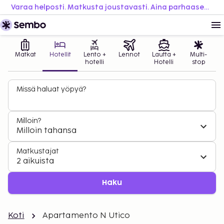
Varaa helposti. Matkusta joustavasti. Aina parhaaseen hintaan.
Matkat
Hotellit
Lento +
Lennot
Lautta +
Multi-
hotelli
Hotelli
stop
Missä haluat yöpyä?
Milloin?
Milloin tahansa
Matkustajat
2 aikuista
Haku
Koti
Apartamento N Utico