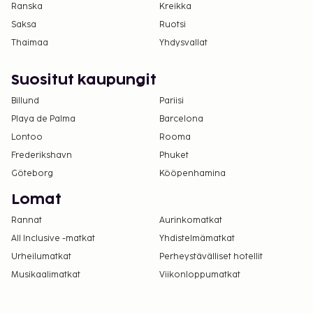
Ranska
Kreikka
Saksa
Ruotsi
Thaimaa
Yhdysvallat
Suositut kaupungit
Billund
Pariisi
Playa de Palma
Barcelona
Lontoo
Rooma
Frederikshavn
Phuket
Göteborg
Kööpenhamina
Lomat
Rannat
Aurinkomatkat
All Inclusive -matkat
Yhdistelmämatkat
Urheilumatkat
Perheystävälliset hotellit
Musikaalimatkat
Viikonloppumatkat