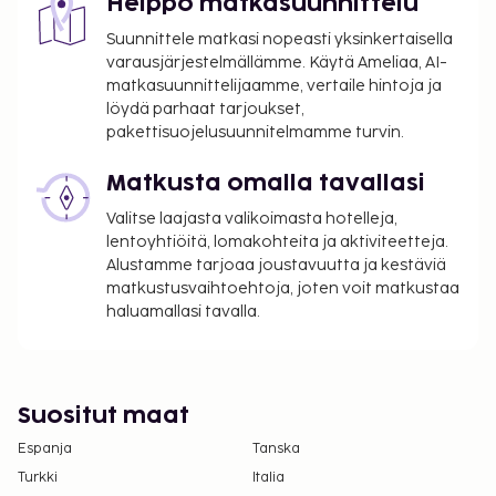
Helppo matkasuunnittelu
Suunnittele matkasi nopeasti yksinkertaisella
varausjärjestelmällämme. Käytä Ameliaa, AI-
matkasuunnittelijaamme, vertaile hintoja ja
löydä parhaat tarjoukset,
pakettisuojelusuunnitelmamme turvin.
Matkusta omalla tavallasi
Valitse laajasta valikoimasta hotelleja,
lentoyhtiöitä, lomakohteita ja aktiviteetteja.
Alustamme tarjoaa joustavuutta ja kestäviä
matkustusvaihtoehtoja, joten voit matkustaa
haluamallasi tavalla.
Suositut maat
Espanja
Tanska
Turkki
Italia