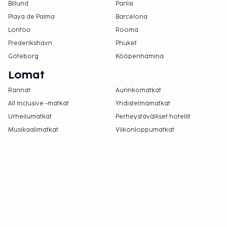
Billund
Pariisi
Playa de Palma
Barcelona
Lontoo
Rooma
Frederikshavn
Phuket
Göteborg
Kööpenhamina
Lomat
Rannat
Aurinkomatkat
All Inclusive -matkat
Yhdistelmämatkat
Urheilumatkat
Perheystävälliset hotellit
Musikaalimatkat
Viikonloppumatkat