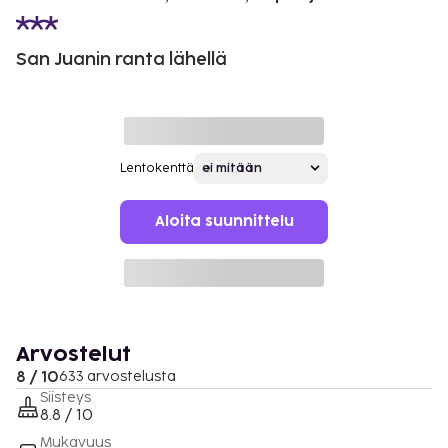
San Juanin ranta lähellä
Lentokenttä
Aloita suunnittelu
Arvostelut
8 / 10
633 arvostelusta
Siisteys
8.8 / 10
Mukavuus