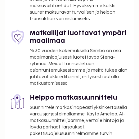
tässä majoituspaikassa. Saat lisätietoja asiasta
maksuvaihtoehdot. Hyväksymme kaikki
ottamalla yhteyttä majoituspaikkaan
suuret maksutavat turvallisen ja helpon
transaktion varmistamiseksi.
varausvahvistuksessa olevien tietojen avulla.
Golfin tiiajat tulee varata etukäteen. Varauksen
Matkailijat luottavat ympäri
voi tehdä ottamalla majoituspaikkaan yhteyttä
maailmaa
ennen saapumista soittamalla
varausvahvistuksessa olevaan numeroon.
Yli 30 vuoden kokemuksella Sembo on osa
Asiakkaita, jotka ovat 18 vuoden ikäisiä tai
maailmanlaajuisesti luotettavaa Stena-
ryhmää. Meidät tunnustetaan
nuorempia, ei saa tuoda tähän vain aikuisille
asiantuntemuksestamme ja meitä tukee alan
tarkoitettuun majoituspaikkaan.
johtavat akkreditoinnit, erityisesti autolla
matkustamisessa.
Helppo matkasuunnittelu
Suunnittele matkasi nopeasti yksinkertaisella
varausjärjestelmällämme. Käytä Ameliaa, AI-
matkasuunnittelijaamme, vertaile hintoja ja
löydä parhaat tarjoukset,
pakettisuojelusuunnitelmamme turvin.