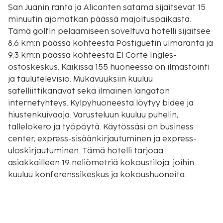
San Juanin ranta ja Alicanten satama sijaitsevat 15
minuutin ajomatkan päässä majoituspaikasta.
Tämä golfin pelaamiseen soveltuva hotelli sijaitsee
8,6 km:n päässä kohteesta Postiguetin uimaranta ja
9,3 km:n päässä kohteesta El Corte Ingles-
ostoskeskus. Kaikissa 155 huoneessa on ilmastointi
ja taulutelevisio. Mukavuuksiin kuuluu
satelliittikanavat sekä ilmainen langaton
internetyhteys. Kylpyhuoneesta löytyy bidee ja
hiustenkuivaaja. Varusteluun kuuluu puhelin,
tallelokero ja työpöytä. Käytössäsi on business
center, express-sisäänkirjautuminen ja express-
uloskirjautuminen. Tämä hotelli tarjoaa
asiakkailleen 19 neliömetriä kokoustiloja, joihin
kuuluu konferenssikeskus ja kokoushuoneita.
Palveluihin kuuluu maksullinen omatoiminen
pysäköinti. Hotellin tarjoamiin
harrastuksiin/mukavuuksiin kuuluu ulkouima-allas ja
vuokrattavat polkupyörät. Tämän välimerellisen