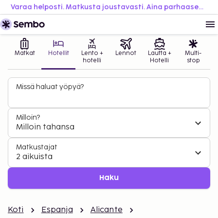
Varaa helposti. Matkusta joustavasti. Aina parhaaseen hintaan.
Matkat
Hotellit
Lento +
Lennot
Lautta +
Multi-
hotelli
Hotelli
stop
Missä haluat yöpyä?
Milloin?
Milloin tahansa
Matkustajat
2 aikuista
Haku
Koti
Espanja
Alicante