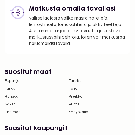
Matkusta omalla tavallasi
Valitse laajasta valikoimasta hotelleja,
lentoyhtiöitä, lomakohteita ja aktiviteetteja.
Alustamme tarjoaa joustavuutta ja kestäviä
matkustusvaihtoehtoja, joten voit matkustaa
haluamallasi tavalla.
Suositut maat
Espanja
Tanska
Turkki
Italia
Ranska
Kreikka
Saksa
Ruotsi
Thaimaa
Yhdysvallat
Suositut kaupungit