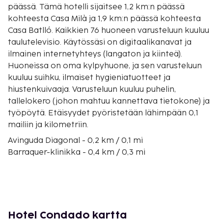
päässä. Tämä hotelli sijaitsee 1,2 km:n päässä
kohteesta Casa Milà ja 1,9 km:n päässä kohteesta
Casa Batlló. Kaikkien 76 huoneen varusteluun kuuluu
taulutelevisio. Käytössäsi on digitaalikanavat ja
ilmainen internetyhteys (langaton ja kiinteä).
Huoneissa on oma kylpyhuone, ja sen varusteluun
kuuluu suihku, ilmaiset hygieniatuotteet ja
hiustenkuivaaja. Varusteluun kuuluu puhelin,
tallelokero (johon mahtuu kannettava tietokone) ja
työpöytä. Etäisyydet pyöristetään lähimpään 0,1
mailiin ja kilometriin.
Avinguda Diagonal - 0,2 km / 0,1 mi
Barraquer-klinikka - 0,4 km / 0,3 mi
Francesc Maciàn aukio - 0,6 km / 0,4 mi
Rambla de Catalunya - 0,7 km / 0,4 mi
Gràcia-katu - 0,8 km / 0,5 mi
Gràcian pääkatu - 0,8 km / 0,5 mi
Plaça de la Vila de Gràcia - 0,9 km / 0,6 mi
Hotel Condado kartta