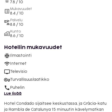
7.8 / 10
Mukavuudet
8.4 / 10
Palvelu
8.8 / 10
Kunto
8.6 / 10
Hotellin mukavuudet
Ilmastointi
Internet
Televisio
Turvallisuuslaatikko
Puhelin
Lue lisää
Hotel Condado sijaitsee keskustassa, ja Gràcia-katu
ja Rambla de Catalunya 15 minuutin kävelymatkan