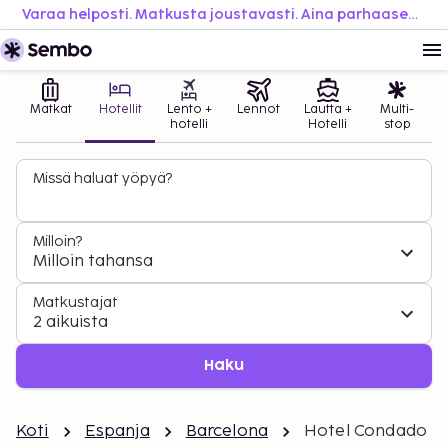
Varaa helposti. Matkusta joustavasti. Aina parhaaseen hintaan.
Matkat
Hotellit
Lento +
Lennot
Lautta +
Multi-
hotelli
Hotelli
stop
Missä haluat yöpyä?
Milloin?
Milloin tahansa
Matkustajat
2 aikuista
Haku
Koti
Espanja
Barcelona
Hotel Condado