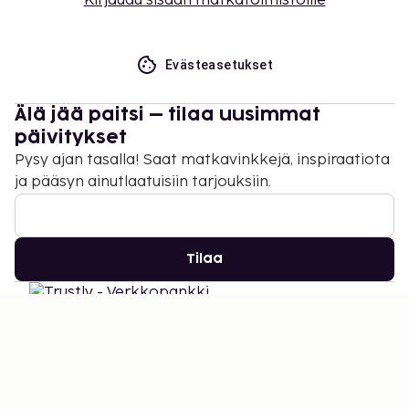
Kirjaudu sisään matkatoimistoille
Evästeasetukset
Älä jää paitsi – tilaa uusimmat
päivitykset
Pysy ajan tasalla! Saat matkavinkkejä, inspiraatiota
ja pääsyn ainutlaatuisiin tarjouksiin.
Tilaa