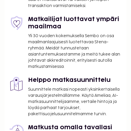
suoritettavat maksut. Maksuihin saattaa sisältyä
transaktion varmistamiseksi.
sovellettavat verot:
Matkailijat luottavat ympäri
Kaupunki perii kaupunkiveron, joka maksetaan
maailmaa
majoituspaikassa. Poikkeuksia tai alennuksia
saatetaan soveltaa. Lisätietoja saat ottamalla
Yli 30 vuoden kokemuksella Sembo on osa
yhteyttä majoituspaikkaan
maailmanlaajuisesti luotettavaa Stena-
ryhmää. Meidät tunnustetaan
varausvahvistuksessa olevia tietoja käyttäen.
asiantuntemuksestamme ja meitä tukee alan
Kaupungin perimä vero: 7.70 EUR per henkilö
johtavat akkreditoinnit, erityisesti autolla
per yö korkeintaan 7 yöstä. Tätä veroa ei peritä
matkustamisessa.
alle 17 vuotta vanhoilta lapsilta.
Helppo matkasuunnittelu
Tässä on mainittu kaikki majoituspaikan meille
ilmoittamat maksut.
Suunnittele matkasi nopeasti yksinkertaisella
varausjärjestelmällämme. Käytä Ameliaa, AI-
Maksu buffetaamiaisesta: noin 12 EUR per
matkasuunnittelijaamme, vertaile hintoja ja
henkilö
löydä parhaat tarjoukset,
Pysäköintimaksu lähellä sijaitsevalla
pakettisuojelusuunnitelmamme turvin.
pysäköintialueella: 15 EUR per päivä (25 metrin
päässä)
Matkusta omalla tavallasi