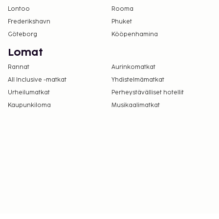
Lontoo
Rooma
Frederikshavn
Phuket
Göteborg
Kööpenhamina
Lomat
Rannat
Aurinkomatkat
All Inclusive -matkat
Yhdistelmämatkat
Urheilumatkat
Perheystävälliset hotellit
Kaupunkiloma
Musikaalimatkat