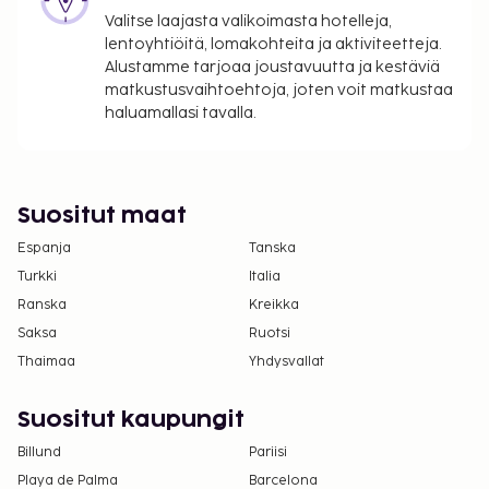
Valitse laajasta valikoimasta hotelleja,
Yllä oleva luettelo ei ehkä kata kaikkea. Maksut ja
lentoyhtiöitä, lomakohteita ja aktiviteetteja.
takuumaksut eivät välttämättä sisällä veroja, ja ne
Alustamme tarjoaa joustavuutta ja kestäviä
saattavat muuttua.
matkustusvaihtoehtoja, joten voit matkustaa
Kansallisten määräysten vuoksi käteismaksut
haluamallasi tavalla.
eivät voi ylittää 1000 EUR:n suuruista summaa
tässä majoituspaikassa. Saat lisätietoja asiasta
ottamalla yhteyttä majoituspaikkaan
Suositut maat
varausvahvistuksessa olevien tietojen avulla.
Kaikki maksut voidaan maksaa käteisettömillä
Espanja
Tanska
maksutavoilla.
Turkki
Italia
Kontaktiton uloskirjautuminen on saatavilla.
Ranska
Kreikka
Saksa
Ruotsi
Thaimaa
Yhdysvallat
Suositut kaupungit
Billund
Pariisi
Playa de Palma
Barcelona