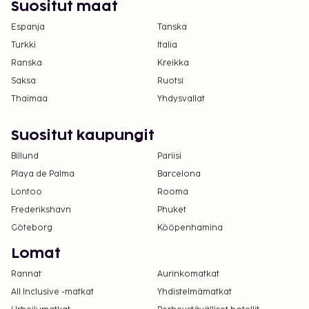
Suositut maat
varausvahvistuksessa olevien tietojen avulla.
Espanja
Tanska
Kausiluontoinen uima-allas on käytettävissä 01.
huhtikuuta – 01. marraskuuta.
Turkki
Italia
Uima-allasta voi käyttää klo 9.00–19.00.
Ranska
Kreikka
Asiakkaat voivat päästä huoneeseen
Saksa
Ruotsi
mobiililaitteella.
Thaimaa
Yhdysvallat
Suositut kaupungit
Billund
Pariisi
Playa de Palma
Barcelona
Lontoo
Rooma
Frederikshavn
Phuket
Göteborg
Kööpenhamina
Lomat
Rannat
Aurinkomatkat
All Inclusive -matkat
Yhdistelmämatkat