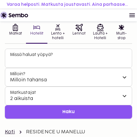
Varaa helposti. Matkusta joustavasti. Aina parhaaseen hintaan.
Matkat
Hotellit
Lento +
Lennot
Lautta +
Multi-
hotelli
Hotelli
stop
Missä haluat yöpyä?
Milloin?
Milloin tahansa
Matkustajat
2 aikuista
Haku
Koti
RESIDENCE U MANELLU