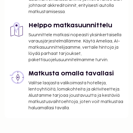
yö. Tätä veroa ei peritä alle 18 vuotta vanhoilta
johtavat akkreditoinnit, erityisesti autolla
lapsilta.
matkustamisessa.
Siivousmaksu: 60 EUR per majoitustila per
yöpyminen
Helppo matkasuunnittelu
600 EUR:n suuruinen vahinkotakuumaksu
Suunnittele matkasi nopeasti yksinkertaisella
veloitetaan ennen sisäänkirjautumista.
varausjärjestelmällämme. Käytä Ameliaa, AI-
matkasuunnittelijaamme, vertaile hintoja ja
Tässä on mainittu kaikki majoituspaikan meille
löydä parhaat tarjoukset,
ilmoittamat maksut.
pakettisuojelusuunnitelmamme turvin.
Siivousmaksu: 50 EUR per yöpyminen. Maksu
Matkusta omalla tavallasi
saattaa vaihdella yöpymisen keston mukaan.
Valitse laajasta valikoimasta hotelleja,
Yllä oleva luettelo ei ehkä kata kaikkea. Maksut ja
lentoyhtiöitä, lomakohteita ja aktiviteetteja.
takuumaksut eivät välttämättä sisällä veroja, ja ne
Alustamme tarjoaa joustavuutta ja kestäviä
saattavat muuttua.
matkustusvaihtoehtoja, joten voit matkustaa
haluamallasi tavalla.
Kansallisten määräysten vuoksi käteismaksut
eivät voi ylittää 1000 EUR:n suuruista summaa
tässä majoituspaikassa. Saat lisätietoja asiasta
ottamalla yhteyttä majoituspaikkaan