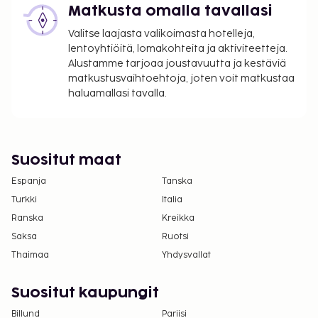
ottamalla yhteyttä majoituspaikkaan
Matkusta omalla tavallasi
varausvahvistuksessa olevien tietojen avulla.
Valitse laajasta valikoimasta hotelleja,
Kausiluontoinen uima-allas on käytettävissä 19.
lentoyhtiöitä, lomakohteita ja aktiviteetteja.
toukokuuta – 30. syyskuuta.
Alustamme tarjoaa joustavuutta ja kestäviä
Tässä kuvauksessa käytetyt valokuvat ovat osa
matkustusvaihtoehtoja, joten voit matkustaa
hotellin yrityskuvaa ja niitä käytetään vain
haluamallasi tavalla.
havainnollistamistarkoituksessa.
Kaikki maksut voidaan maksaa käteisettömillä
maksutavoilla.
Suositut maat
Espanja
Tanska
Turkki
Italia
Ranska
Kreikka
Saksa
Ruotsi
Thaimaa
Yhdysvallat
Suositut kaupungit
Billund
Pariisi