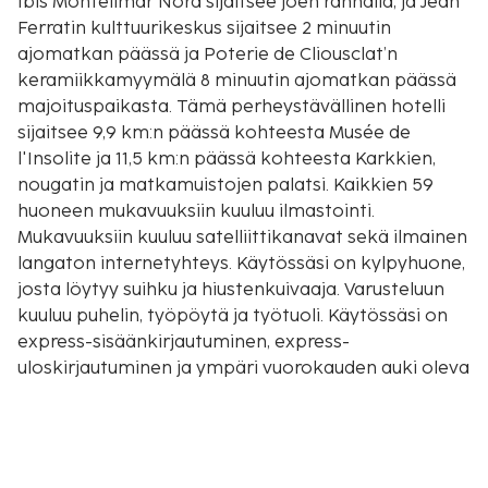
Ibis Montelimar Nord sijaitsee joen rannalla, ja Jean
Ferratin kulttuurikeskus sijaitsee 2 minuutin
ajomatkan päässä ja Poterie de Cliousclat’n
keramiikkamyymälä 8 minuutin ajomatkan päässä
majoituspaikasta. Tämä perheystävällinen hotelli
sijaitsee 9,9 km:n päässä kohteesta Musée de
l'Insolite ja 11,5 km:n päässä kohteesta Karkkien,
nougatin ja matkamuistojen palatsi. Kaikkien 59
huoneen mukavuuksiin kuuluu ilmastointi.
Mukavuuksiin kuuluu satelliittikanavat sekä ilmainen
langaton internetyhteys. Käytössäsi on kylpyhuone,
josta löytyy suihku ja hiustenkuivaaja. Varusteluun
kuuluu puhelin, työpöytä ja työtuoli. Käytössäsi on
express-sisäänkirjautuminen, express-
uloskirjautuminen ja ympäri vuorokauden auki oleva
vastaanotto. Tämä hotelli tarjoaa asiakkailleen
seuraavat kokoustilat: konferenssikeskus ja 2
kokoushuonetta. Palveluihin kuuluu ilmainen
pysäköinti. Hyödynnä ulkouima-allas, terassi ja