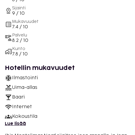
Sijainti
9 / 10
Mukavuudet
7.4 / 10
Palvelu
8.2 / 10
Kunto
7.8 / 10
Hotellin mukavuudet
Ilmastointi
Uima-allas
Baari
Internet
Kokoustila
Lue lisää