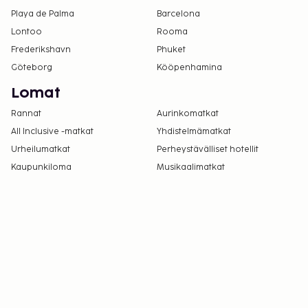
Playa de Palma
Barcelona
Lontoo
Rooma
Frederikshavn
Phuket
Göteborg
Kööpenhamina
Lomat
Rannat
Aurinkomatkat
All Inclusive -matkat
Yhdistelmämatkat
Urheilumatkat
Perheystävälliset hotellit
Kaupunkiloma
Musikaalimatkat