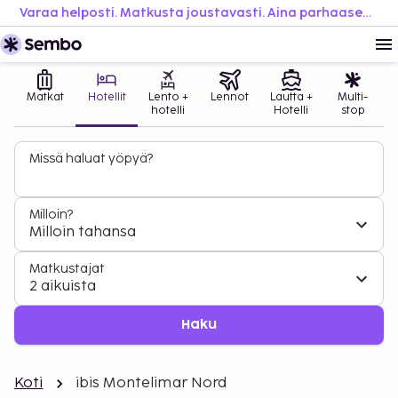
Varaa helposti. Matkusta joustavasti. Aina parhaaseen hintaan.
Matkat
Hotellit
Lento +
Lennot
Lautta +
Multi-
hotelli
Hotelli
stop
Missä haluat yöpyä?
Milloin?
Milloin tahansa
Matkustajat
2 aikuista
Haku
Koti
ibis Montelimar Nord