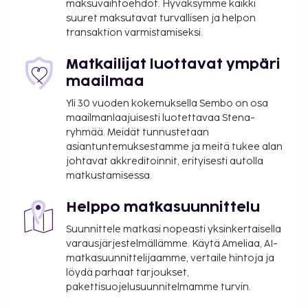
maksuvaihtoehdot. Hyväksymme kaikki
sovellettavat verot:
suuret maksutavat turvallisen ja helpon
transaktion varmistamiseksi.
Kaupungin perimä vero: 1.65 EUR per henkilö
per yö. Tätä veroa ei peritä alle 18 vuotta
Matkailijat luottavat ympäri
vanhoilta lapsilta.
maailmaa
Tässä on mainittu kaikki majoituspaikan meille
Yli 30 vuoden kokemuksella Sembo on osa
ilmoittamat maksut.
maailmanlaajuisesti luotettavaa Stena-
ryhmää. Meidät tunnustetaan
Maksu buffetaamiaisesta: noin 13.50 EUR
asiantuntemuksestamme ja meitä tukee alan
aikuisille ja 6.75 EUR lapsille
johtavat akkreditoinnit, erityisesti autolla
Lemmikit: 12 EUR per lemmikki per yö
matkustamisessa.
Avustajaeläimistä ei veloiteta lisämaksuja
Helppo matkasuunnittelu
Yllä oleva luettelo ei ehkä kata kaikkea. Maksut ja
takuumaksut eivät välttämättä sisällä veroja, ja ne
Suunnittele matkasi nopeasti yksinkertaisella
saattavat muuttua.
varausjärjestelmällämme. Käytä Ameliaa, AI-
matkasuunnittelijaamme, vertaile hintoja ja
Kansallisten määräysten vuoksi käteismaksut
löydä parhaat tarjoukset,
eivät voi ylittää 1000 EUR:n suuruista summaa
pakettisuojelusuunnitelmamme turvin.
tässä majoituspaikassa. Saat lisätietoja asiasta