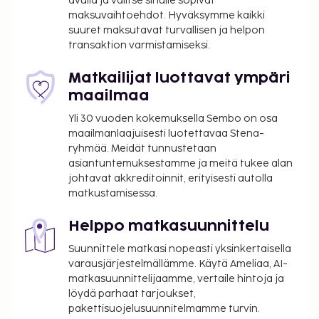
välimerellisen hotellin palveluihin kuuluu myös
avulla ja valitse sinulle sopivat
maksuvaihtoehdot. Hyväksymme kaikki
ilmainen langaton internetyhteys, pelihalli/-huone ja
suuret maksutavat turvallisen ja helpon
lahjatavaraliikkeitä/lehtikioskeja. Nauti ruoista
transaktion varmistamiseksi.
tämän hotellin monissa ruokailupaikoissa, joihin
kuuluu 4 ravintolaa ja 2 kahvilaa. Käytössäsi on
Matkailijat luottavat ympäri
rantabaari ja allasbaari. Jos mielesi tekee raikasta
maailmaa
juotavaa, kokeile myös palveluihin kuuvaa 2 baaria.
Yli 30 vuoden kokemuksella Sembo on osa
Maksullinen buffetaamiainen tarjotaan päivittäin
maailmanlaajuisesti luotettavaa Stena-
klo 8.00–10.00.
ryhmää. Meidät tunnustetaan
Majoituspaikka veloittaa seuraavat paikan päällä
asiantuntemuksestamme ja meitä tukee alan
suoritettavat maksut. Maksuihin saattaa sisältyä
johtavat akkreditoinnit, erityisesti autolla
matkustamisessa.
sovellettavat verot:
Kaupunki perii kaupunkiveron, joka maksetaan
Helppo matkasuunnittelu
majoituspaikassa. Veron määrä riippuu
Suunnittele matkasi nopeasti yksinkertaisella
kaudesta, eikä sitä välttämättä peritä ympäri
varausjärjestelmällämme. Käytä Ameliaa, AI-
vuoden. Muita poikkeuksia tai alennuksia
matkasuunnittelijaamme, vertaile hintoja ja
saatetaan soveltaa. Lisätietoja saat ottamalla
löydä parhaat tarjoukset,
yhteyttä majoituspaikkaan
pakettisuojelusuunnitelmamme turvin.