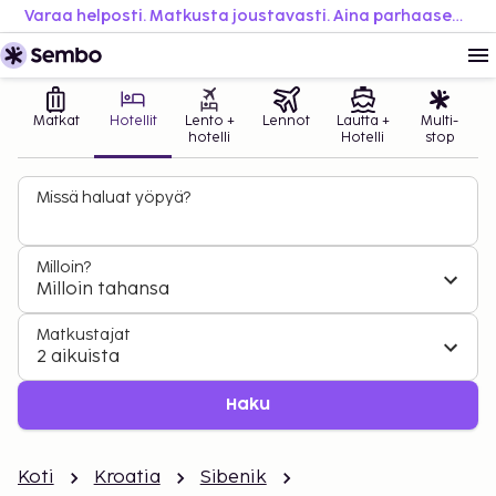
Varaa helposti. Matkusta joustavasti. Aina parhaaseen hintaan.
Matkat
Hotellit
Lento +
Lennot
Lautta +
Multi-
hotelli
Hotelli
stop
Missä haluat yöpyä?
Milloin?
Milloin tahansa
Matkustajat
2 aikuista
Haku
Koti
Kroatia
Sibenik