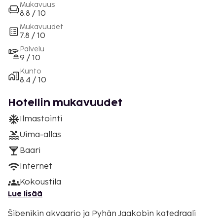
Mukavuus
8.8 / 10
Mukavuudet
7.8 / 10
Palvelu
9 / 10
Kunto
8.4 / 10
Hotellin mukavuudet
Ilmastointi
Uima-allas
Baari
Internet
Kokoustila
Lue lisää
Šibenikin akvaario ja Pyhän Jaakobin katedraali