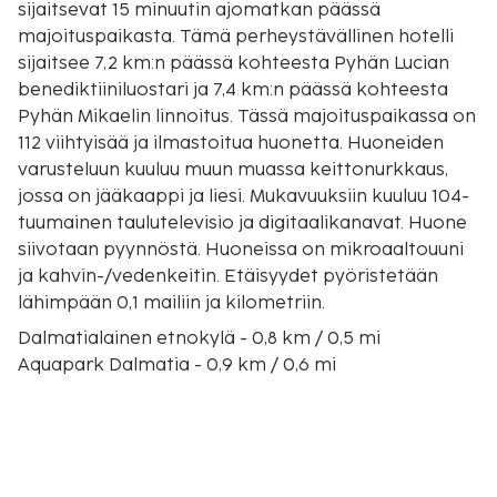
sijaitsevat 15 minuutin ajomatkan päässä
majoituspaikasta. Tämä perheystävällinen hotelli
sijaitsee 7,2 km:n päässä kohteesta Pyhän Lucian
benediktiiniluostari ja 7,4 km:n päässä kohteesta
Pyhän Mikaelin linnoitus. Tässä majoituspaikassa on
112 viihtyisää ja ilmastoitua huonetta. Huoneiden
varusteluun kuuluu muun muassa keittonurkkaus,
jossa on jääkaappi ja liesi. Mukavuuksiin kuuluu 104-
tuumainen taulutelevisio ja digitaalikanavat. Huone
siivotaan pyynnöstä. Huoneissa on mikroaaltouuni
ja kahvin-/vedenkeitin. Etäisyydet pyöristetään
lähimpään 0,1 mailiin ja kilometriin.
Dalmatialainen etnokylä - 0,8 km / 0,5 mi
Aquapark Dalmatia - 0,9 km / 0,6 mi
Vela Solina - 1,7 km / 1,1 mi
Vierailukeskus - 4,5 km / 2,8 mi
Sveti Nikolan linnoitus - 4,8 km / 3 mi
Gospe van Gradan kirkko - 6,5 km / 4,1 mi