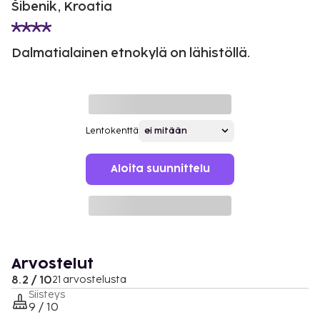
Šibenik, Kroatia
Dalmatialainen etnokylä on lähistöllä.
Lentokenttä
Aloita suunnittelu
Arvostelut
8.2 / 10
21 arvostelusta
Siisteys
9 / 10