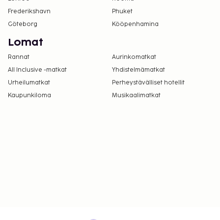
Frederikshavn
Phuket
Göteborg
Kööpenhamina
Lomat
Rannat
Aurinkomatkat
All Inclusive -matkat
Yhdistelmämatkat
Urheilumatkat
Perheystävälliset hotellit
Kaupunkiloma
Musikaalimatkat