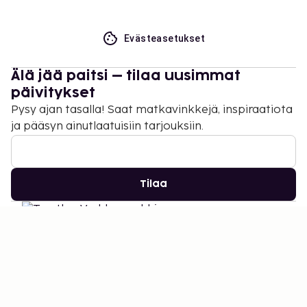
Evästeasetukset
Älä jää paitsi – tilaa uusimmat
päivitykset
Pysy ajan tasalla! Saat matkavinkkejä, inspiraatiota
ja pääsyn ainutlaatuisiin tarjouksiin.
Tilaa
©
2026
Stena Line Travel Group AB