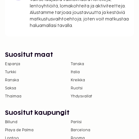
toukokuusta syyskuuhun.
lentoyhtiöitä, lomakohteita ja aktiviteetteja.
Golfin tiiajat tulee varata etukäteen. Varauksen
Alustamme tarjoaa joustavuutta ja kestäviä
matkustusvaihtoehtoja, joten voit matkustaa
voi tehdä ottamalla majoituspaikkaan yhteyttä
haluamallasi tavalla.
ennen saapumista soittamalla
varausvahvistuksessa olevaan numeroon.
Suositut maat
Espanja
Tanska
Turkki
Italia
Ranska
Kreikka
Saksa
Ruotsi
Thaimaa
Yhdysvallat
Suositut kaupungit
Billund
Pariisi
Playa de Palma
Barcelona
Lontoo
Rooma