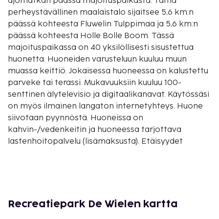
ajomatkan päässä majoituspaikasta. Tämä
perheystävällinen maalaistalo sijaitsee 5,6 km:n
päässä kohteesta Fluwelin Tulppimaa ja 5,6 km:n
päässä kohteesta Holle Bolle Boom. Tässä
majoituspaikassa on 40 yksilöllisesti sisustettua
huonetta. Huoneiden varusteluun kuuluu muun
muassa keittiö. Jokaisessa huoneessa on kalustettu
parveke tai terassi. Mukavuuksiin kuuluu 100-
senttinen älytelevisio ja digitaalikanavat. Käytössäsi
on myös ilmainen langaton internetyhteys. Huone
siivotaan pyynnöstä. Huoneissa on
kahvin-/vedenkeitin ja huoneessa tarjottava
lastenhoitopalvelu (lisämaksusta). Etäisyydet
pyöristetään lähimpään 0,1 mailiin ja kilometriin.
Automuseo Schagen - 4,8 km / 3 mi
Fluwelin Tulppimaa - 5,6 km / 3,5 mi
Holle Bolle Boom - 5,6 km / 3,5 mi
Callantsoogin ranta - 5,8 km / 3,6 mi
Recreatiepark De Wielen kartta
Vlindertuin Vlindoradon trooppinen eläintalo - 9,1