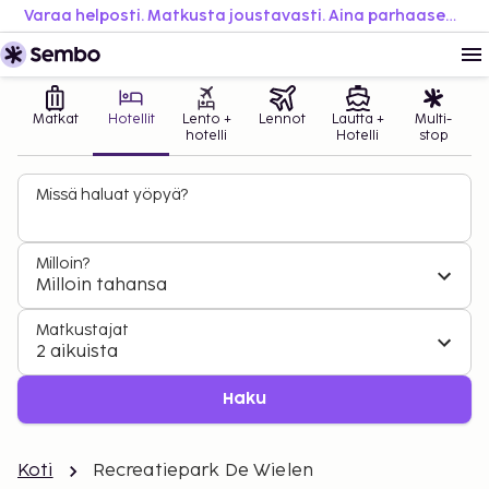
Varaa helposti. Matkusta joustavasti. Aina parhaaseen hintaan.
Matkat
Hotellit
Lento +
Lennot
Lautta +
Multi-
hotelli
Hotelli
stop
Missä haluat yöpyä?
Milloin?
Milloin tahansa
Matkustajat
2 aikuista
Haku
Koti
Recreatiepark De Wielen