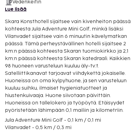
Vedenkeitin
Lue lisää
Skara Konsthotell sijaitsee vain kivenheiton päässä
kohteesta Jula Adventure Mini Golf, minkä lisäksi
Vilanvadet sijaitsee vain 6 minuutin kävelymatkan
päässä. Tämä perheystävällinen hotelli sijaitsee 2
km:n päässä kohteesta Skaran tuomiokirkko ja 2,1
km:n päässä kohteesta Skaran katedraali. Kaikkien
98 huoneen varusteluun kuuluu äly-tv:t.
Satelliittikanavat tarjoavat viihdykettä jokaiselle.
Huoneissa on oma kylpyhuone, ja sen varusteluun
kuuluu suihku, ilmaiset hygieniatuotteet ja
hiustenkuivaaja. Huone siivotaan päivittäin.
Huoneissa on tallelokero ja työpöytä. Etäisyydet
pyöristetään lähimpään 0,1 mailiin ja kilometriin.
Jula Adventure Mini Golf - 0,1 km / 0,1 mi
Vilanvadet - 0,5 km / 0,3 mi
Skara-Lundsbrunnin rautatiet - 1,4 km / 0,9 mi