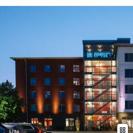
1
/
56