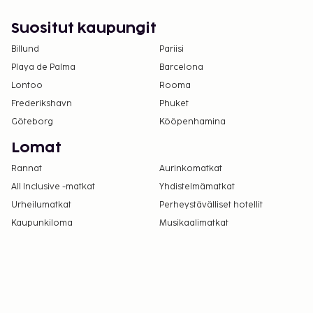
Suositut kaupungit
Billund
Pariisi
Playa de Palma
Barcelona
Lontoo
Rooma
Frederikshavn
Phuket
Göteborg
Kööpenhamina
Lomat
Rannat
Aurinkomatkat
All Inclusive -matkat
Yhdistelmämatkat
Urheilumatkat
Perheystävälliset hotellit
Kaupunkiloma
Musikaalimatkat