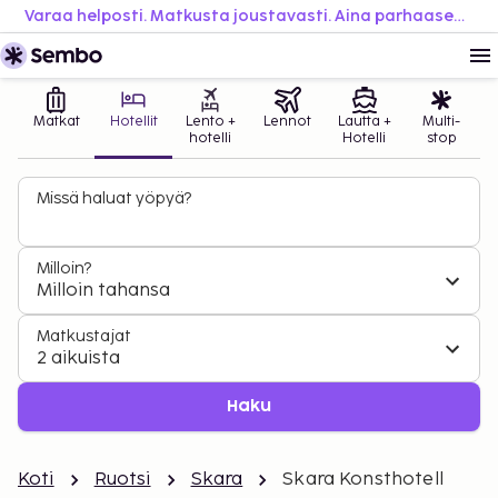
Varaa helposti. Matkusta joustavasti. Aina parhaaseen hintaan.
Matkat
Hotellit
Lento +
Lennot
Lautta +
Multi-
hotelli
Hotelli
stop
Missä haluat yöpyä?
Milloin?
Milloin tahansa
Matkustajat
2 aikuista
Haku
Koti
Ruotsi
Skara
Skara Konsthotell