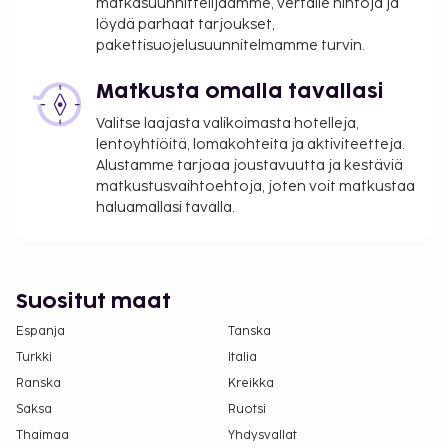
matkasuunnittelijaamme, vertaile hintoja ja
Yllä oleva luettelo ei ehkä kata kaikkea. Maksut ja
löydä parhaat tarjoukset,
takuumaksut eivät välttämättä sisällä veroja, ja ne
pakettisuojelusuunnitelmamme turvin.
saattavat muuttua.
Yksi korkeintaan 10 vuotta vanha lapsi voi
Matkusta omalla tavallasi
majoittua ilmaiseksi yhtä rekisteröitynyttä
Valitse laajasta valikoimasta hotelleja,
aikuista kohti, kun hän käyttää vanhemman tai
lentoyhtiöitä, lomakohteita ja aktiviteetteja.
huoltajan huoneessa olevia sänkyjä.
Alustamme tarjoaa joustavuutta ja kestäviä
Lemmikkejä saa tuoda vain tiettyihin huoneisiin
matkustusvaihtoehtoja, joten voit matkustaa
(saat lisätietoja näistä maksuista lisämaksuja
haluamallasi tavalla.
koskevasta osiosta). Asiakkaat voivat pyytää
tällaista huonetta ottamalla yhteyttä suoraan
majoituspaikkaan käyttämällä
Suositut maat
varausvahvistuksessa olevia yhteystietoja.
Kaikki maksut voidaan maksaa käteisettömillä
Espanja
Tanska
maksutavoilla.
Turkki
Italia
Kontaktiton sisäänkirjautuminen ja kontaktiton
Ranska
Kreikka
uloskirjautuminen ovat saatavilla.
Saksa
Ruotsi
Thaimaa
Yhdysvallat