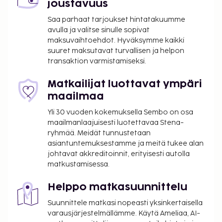
pysäköinti. Hotellin tarjoamiin
joustavuus
harrastuksiin/mukavuuksiin kuuluu sauna ja
Saa parhaat tarjoukset hintatakuumme
kuntokeskus. Tämän hotellin palveluihin kuuluu
avulla ja valitse sinulle sopivat
muun muassa ilmainen langaton internetyhteys,
maksuvaihtoehdot. Hyväksymme kaikki
televisio yleisissä tiloissa ja
suuret maksutavat turvallisen ja helpon
transaktion varmistamiseksi.
kiertoajelu-/lippupalvelu. Tässä hotellissa
asiakkaiden käytössä on ravintola, jossa voit
Matkailijat luottavat ympäri
nauttia aterioita ulkotiloissa sään salliessa.
maailmaa
Ravintolan baari/aulabaari on täydellinen paikka
virkistävälle juomalle. Palveluihin kuuluu myös
Yli 30 vuoden kokemuksella Sembo on osa
huonepalvelu (rajoitettuina aikoina). Hotelli järjestää
maailmanlaajuisesti luotettavaa Stena-
ryhmää. Meidät tunnustetaan
ilmaiset kutsut, joilla voit tavata muita asiakkaita.
asiantuntemuksestamme ja meitä tukee alan
Kutsut järjestetään päivittäin. Ilmainen
johtavat akkreditoinnit, erityisesti autolla
buffetaamiainen tarjoillaan arkipäivisin klo 6.00–
matkustamisessa.
9.00 ja viikonloppuisin klo 7.00–10.00.
Lemmikit: 250 SEK per majoitustila per yö
Helppo matkasuunnittelu
Avustajaeläimistä ei veloiteta lisämaksuja
Suunnittele matkasi nopeasti yksinkertaisella
Vauvansänky: 200.0 SEK per yö
varausjärjestelmällämme. Käytä Ameliaa, AI-