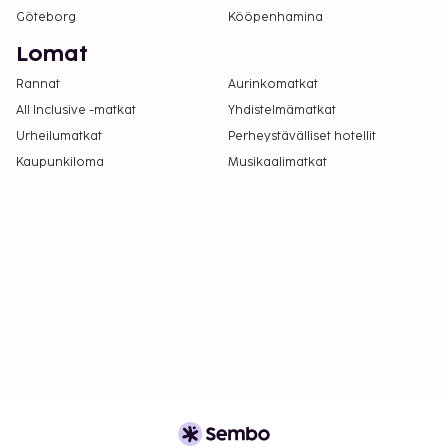
Göteborg
Kööpenhamina
Lomat
Rannat
Aurinkomatkat
All Inclusive -matkat
Yhdistelmämatkat
Urheilumatkat
Perheystävälliset hotellit
Kaupunkiloma
Musikaalimatkat