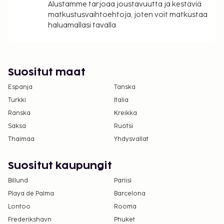
Alustamme tarjoaa joustavuutta ja kestäviä
Tämä majoituspaikka toivottaa tervetulleiksi
matkustusvaihtoehtoja, joten voit matkustaa
kaikki asiakkaat seksuaaliseen
haluamallasi tavalla.
suuntautumiseen tai sukupuoli-identiteettiin
katsomatta (LGBTQ+ -ystävällinen).
Suositut maat
Espanja
Tanska
Turkki
Italia
Ranska
Kreikka
Saksa
Ruotsi
Thaimaa
Yhdysvallat
Suositut kaupungit
Billund
Pariisi
Playa de Palma
Barcelona
Lontoo
Rooma
Frederikshavn
Phuket