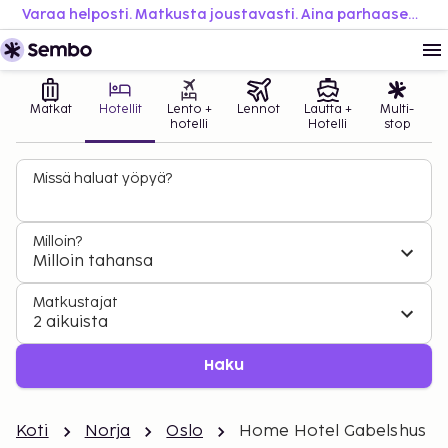
Varaa helposti. Matkusta joustavasti. Aina parhaaseen hintaan.
Matkat
Hotellit
Lento +
Lennot
Lautta +
Multi-
hotelli
Hotelli
stop
Missä haluat yöpyä?
Milloin?
Milloin tahansa
Matkustajat
2 aikuista
Haku
Koti
Norja
Oslo
Home Hotel Gabelshus