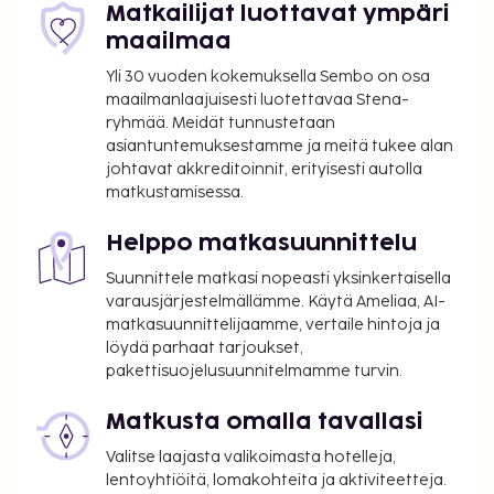
Lisävuode: 350 NOK per yö
Matkailijat luottavat ympäri
maailmaa
Yllä oleva luettelo ei ehkä kata kaikkea. Maksut ja
Yli 30 vuoden kokemuksella Sembo on osa
takuumaksut eivät välttämättä sisällä veroja, ja ne
maailmanlaajuisesti luotettavaa Stena-
saattavat muuttua.
ryhmää. Meidät tunnustetaan
Korkeintaan 12 vuotta vanhat lapset voivat
asiantuntemuksestamme ja meitä tukee alan
majoittua ilmaiseksi, kun he käyttävät
johtavat akkreditoinnit, erityisesti autolla
matkustamisessa.
vanhemman tai huoltajan huoneessa olevia
sänkyjä.
Helppo matkasuunnittelu
Lemmikkejä saa tuoda vain tiettyihin huoneisiin,
ja myös muita lemmikkejä koskevia rajoituksia
Suunnittele matkasi nopeasti yksinkertaisella
sovelletaan (saat lisätietoja lemmikeistä
varausjärjestelmällämme. Käytä Ameliaa, AI-
matkasuunnittelijaamme, vertaile hintoja ja
veloitettavista maksuista lisämaksuja
löydä parhaat tarjoukset,
koskevasta osiosta). Asiakkaat voivat pyytää
pakettisuojelusuunnitelmamme turvin.
tällaista huonetta ottamalla yhteyttä suoraan
majoituspaikkaan käyttämällä
Matkusta omalla tavallasi
varausvahvistuksessa olevia yhteystietoja.
Valitse laajasta valikoimasta hotelleja,
Pysäköintialueella on korkeusrajoituksia.
lentoyhtiöitä, lomakohteita ja aktiviteetteja.
Kontaktiton uloskirjautuminen on saatavilla.