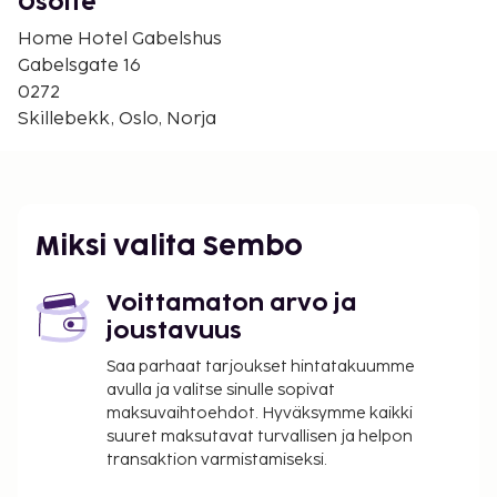
asiakkaita. Kutsut järjestetään päivittäin. Päätä
Osoite
päiväsi nauttimalla muutama drinkki baarissa.
Home Hotel Gabelshus
Ilmainen buffetaamiainen tarjoillaan arkipäivisin
Gabelsgate 16
klo 7.00–10.00 ja viikonloppuisin klo 8.00–11.00.
0272
Seuraavat tilat ovat suljettuina jouluaattona:
Skillebekk, Oslo, Norja
Baari/lounge
Business center
Ruokailupaikka/-paikat
Vastaanotto
Miksi valita Sembo
Pyykinpesutilat
Kokoustilat
Voittamaton arvo ja
Omatoiminen pysäköinti: 290 NOK per päivä
joustavuus
Lemmikkimaksu: 300 NOK per majoitustila
Saa parhaat tarjoukset hintatakuumme
(vaihtelee yöpymisen keston mukaan)
avulla ja valitse sinulle sopivat
Avustajaeläimistä ei veloiteta lisämaksuja
maksuvaihtoehdot. Hyväksymme kaikki
Aikainen sisäänkirjautuminen (riippuu
suuret maksutavat turvallisen ja helpon
saatavuudesta): 100 NOK
transaktion varmistamiseksi.
Vauvansänky: 150.0 NOK per yö