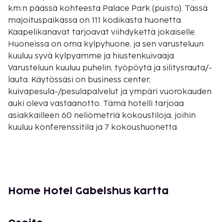
km:n päässä kohteesta Palace Park (puisto). Tässä
majoituspaikassa on 111 kodikasta huonetta.
Kaapelikanavat tarjoavat viihdykettä jokaiselle.
Huoneissa on oma kylpyhuone, ja sen varusteluun
kuuluu syvä kylpyamme ja hiustenkuivaaja.
Varusteluun kuuluu puhelin, työpöytä ja silitysrauta/-
lauta. Käytössäsi on business center,
kuivapesula-/pesulapalvelut ja ympäri vuorokauden
auki oleva vastaanotto. Tämä hotelli tarjoaa
asiakkailleen 60 neliömetriä kokoustiloja, joihin
kuuluu konferenssitila ja 7 kokoushuonetta.
Palveluihin kuuluu maksullinen omatoiminen
pysäköinti. Hyödynnä kuntokeskus, terassi ja
puutarha. Tämän hotellin palveluihin kuuluu muun
muassa ilmainen langaton internetyhteys, takka
aulassa ja kiertoajelu-/lippupalvelu. Home Hotel
Home Hotel Gabelshus kartta
Gabelshus tarjoaa asiakkailleen ravintolan. Hotelli
järjestää ilmaiset kutsut, joilla voit tavata muita