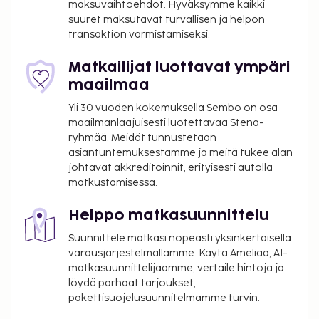
maksuvaihtoehdot. Hyväksymme kaikki
express-uloskirjautuminen ja ilmaiset sanomalehdet
suuret maksutavat turvallisen ja helpon
aulassa. Tämä hotelli tarjoaa asiakkailleen 130
transaktion varmistamiseksi.
neliömetriä kokoustiloja, joihin kuuluu
konferenssitila ja 2 kokoushuonetta. Palveluihin
Matkailijat luottavat ympäri
kuuluu ilmainen pysäköinti. Hyödynnä terassi,
maailmaa
puutarha ja ilmainen langaton internetyhteys.
Yli 30 vuoden kokemuksella Sembo on osa
Tämän hotellin palveluihin kuuluu muun muassa
maailmanlaajuisesti luotettavaa Stena-
televisio yleisissä tiloissa, juhlasali ja
ryhmää. Meidät tunnustetaan
myyntiautomaatti. Tämä hotelli tarjoaa
asiantuntemuksestamme ja meitä tukee alan
asiakkailleen välipalabaarin/delin ja huonepalvelun
johtavat akkreditoinnit, erityisesti autolla
matkustamisessa.
(rajoitettuina aikoina). Maksullinen buffetaamiainen
on saatavilla viikonloppuisin klo 7.30–11.00. Tämän
Helppo matkasuunnittelu
majoituspaikan virallisen tähtiluokituksen on
myöntänyt Ranskan turismin kehitysjärjestö ATOUT.
Suunnittele matkasi nopeasti yksinkertaisella
varausjärjestelmällämme. Käytä Ameliaa, AI-
Majoituspaikka veloittaa seuraavat paikan päällä
matkasuunnittelijaamme, vertaile hintoja ja
suoritettavat maksut. Maksuihin saattaa sisältyä
löydä parhaat tarjoukset,
sovellettavat verot:
pakettisuojelusuunnitelmamme turvin.
Kaupungin perimä vero: 1.71 EUR per henkilö per