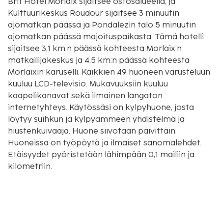
Brit Hotel Morlaix sijaitsee ostosalueella, ja
Kulttuurikeskus Roudour sijaitsee 3 minuutin
ajomatkan päässä ja Pondalezin talo 5 minuutin
ajomatkan päässä majoituspaikasta. Tämä hotelli
sijaitsee 3,1 km:n päässä kohteesta Morlaix’n
matkailijakeskus ja 4,5 km:n päässä kohteesta
Morlaixin karuselli. Kaikkien 49 huoneen varusteluun
kuuluu LCD-televisio. Mukavuuksiin kuuluu
kaapelikanavat sekä ilmainen langaton
internetyhteys. Käytössäsi on kylpyhuone, josta
löytyy suihkun ja kylpyammeen yhdistelmä ja
hiustenkuivaaja. Huone siivotaan päivittäin.
Huoneissa on työpöytä ja ilmaiset sanomalehdet.
Etäisyydet pyöristetään lähimpään 0,1 mailiin ja
kilometriin.
Kulttuurikeskus Roudour - 1,5 km / 0,9 mi
Morlaix’n matkailijakeskus - 2,4 km / 1,5 mi
Viaduc de Morlaix'n silta - 2,7 km / 1,7 mi
Pondalezin talo - 2,7 km / 1,7 mi