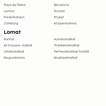
Kontaktiton sisäänkirjautuminen ja kontaktiton
Playa de Palma
Barcelona
uloskirjautuminen ovat saatavilla.
Lontoo
Rooma
Frederikshavn
Phuket
Göteborg
Kööpenhamina
Lomat
Rannat
Aurinkomatkat
All Inclusive -matkat
Yhdistelmämatkat
Urheilumatkat
Perheystävälliset hotellit
Kaupunkiloma
Musikaalimatkat