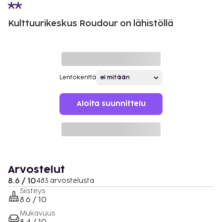
Kulttuurikeskus Roudour on lähistöllä
Lentokenttä
Aloita suunnittelu
Arvostelut
8.6 / 10
483 arvostelusta
Siisteys
8.6 / 10
Mukavuus