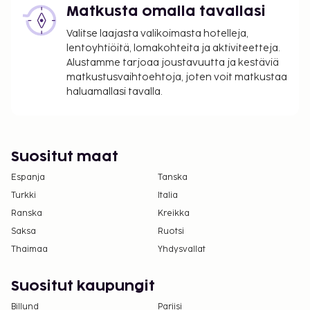
Matkusta omalla tavallasi
yö. Tätä veroa ei peritä alle 18 vuotta vanhoilta
lapsilta.
Valitse laajasta valikoimasta hotelleja,
lentoyhtiöitä, lomakohteita ja aktiviteetteja.
Tässä on mainittu kaikki majoituspaikan meille
Alustamme tarjoaa joustavuutta ja kestäviä
ilmoittamat maksut.
matkustusvaihtoehtoja, joten voit matkustaa
haluamallasi tavalla.
Maksu buffetaamiaisesta: noin 10.90 EUR
aikuisille ja 6.90 EUR lapsille
Lemmikit: 7.50 EUR per lemmikki per yö
Avustajaeläimistä ei veloiteta lisämaksuja
Suositut maat
Yllä oleva luettelo ei ehkä kata kaikkea. Maksut ja
Espanja
Tanska
takuumaksut eivät välttämättä sisällä veroja, ja ne
Turkki
Italia
saattavat muuttua.
Ranska
Kreikka
Kansallisten määräysten vuoksi käteismaksut
Saksa
Ruotsi
eivät voi ylittää 1000 EUR:n suuruista summaa
Thaimaa
Yhdysvallat
tässä majoituspaikassa. Saat lisätietoja asiasta
ottamalla yhteyttä majoituspaikkaan
Suositut kaupungit
varausvahvistuksessa olevien tietojen avulla.
Billund
Pariisi