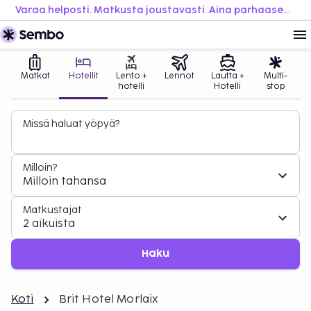
Varaa helposti. Matkusta joustavasti. Aina parhaaseen hintaan.
Matkat
Hotellit
Lento +
Lennot
Lautta +
Multi-
hotelli
Hotelli
stop
Missä haluat yöpyä?
Milloin?
Milloin tahansa
Matkustajat
2 aikuista
Haku
Koti
Brit Hotel Morlaix