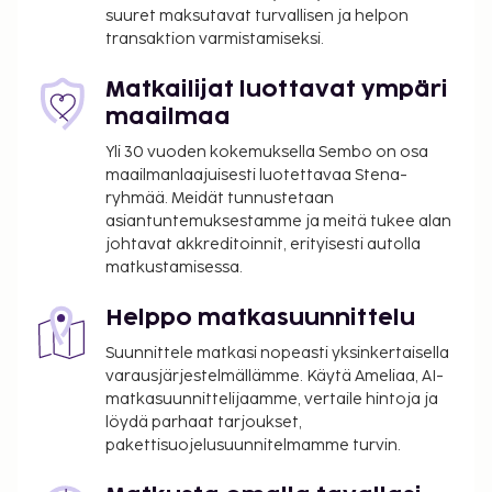
suuret maksutavat turvallisen ja helpon
majoituspaikan asiakkaita. Baarissa voit nauttia
transaktion varmistamiseksi.
raikasta juotavaa. Ilmainen buffetaamiainen
tarjoillaan päivittäin klo 7.30–10.00.
Matkailijat luottavat ympäri
Lemmikit: 30 EUR per lemmikki per päivä
maailmaa
Avustajaeläimistä ei veloiteta lisämaksuja
Yli 30 vuoden kokemuksella Sembo on osa
Yllä oleva luettelo ei ehkä kata kaikkea. Maksut ja
maailmanlaajuisesti luotettavaa Stena-
ryhmää. Meidät tunnustetaan
takuumaksut eivät välttämättä sisällä veroja, ja ne
asiantuntemuksestamme ja meitä tukee alan
saattavat muuttua.
johtavat akkreditoinnit, erityisesti autolla
Kausiluontoinen uima-allas on käytettävissä
matkustamisessa.
kesäkuusta syyskuuhun.
Hierontapalvelut ja kylpylähoidot tulee varata
Helppo matkasuunnittelu
etukäteen. Varauksen voi tehdä ottamalla
Suunnittele matkasi nopeasti yksinkertaisella
majoituspaikkaan yhteyttä ennen saapumista
varausjärjestelmällämme. Käytä Ameliaa, AI-
soittamalla varausvahvistuksessa olevaan
matkasuunnittelijaamme, vertaile hintoja ja
numeroon.
löydä parhaat tarjoukset,
Asiakkaat voivat järjestää lemmikkiensä
pakettisuojelusuunnitelmamme turvin.
majoituksen ottamalla yhteyttä suoraan