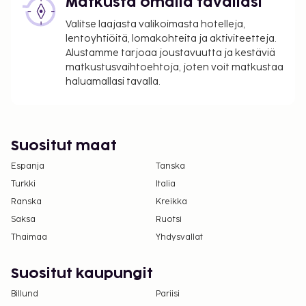
Matkusta omalla tavallasi
majoituspaikkaan käyttämällä
varausvahvistuksessa olevia yhteystietoja
Valitse laajasta valikoimasta hotelleja,
(lemmikeistä veloitetaan lisämaksuja, ja niistä
lentoyhtiöitä, lomakohteita ja aktiviteetteja.
löytyy lisätietoja lisämaksuja koskevassa
Alustamme tarjoaa joustavuutta ja kestäviä
matkustusvaihtoehtoja, joten voit matkustaa
osiossa).
haluamallasi tavalla.
Suositut maat
Espanja
Tanska
Turkki
Italia
Ranska
Kreikka
Saksa
Ruotsi
Thaimaa
Yhdysvallat
Suositut kaupungit
Billund
Pariisi