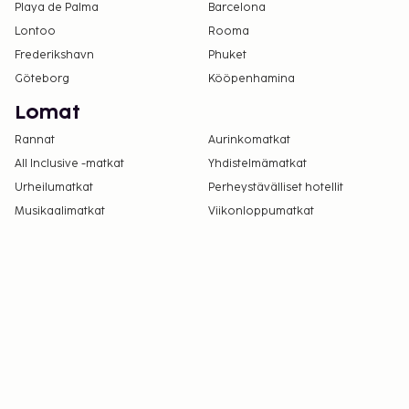
Playa de Palma
Barcelona
Lontoo
Rooma
Frederikshavn
Phuket
Göteborg
Kööpenhamina
Lomat
Rannat
Aurinkomatkat
All Inclusive -matkat
Yhdistelmämatkat
Urheilumatkat
Perheystävälliset hotellit
Musikaalimatkat
Viikonloppumatkat