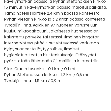
kävelymatkan päässä ja Pyhän Stefanoksen kirkko
15 minuutin kävelymatkan päässä majoituspaikasta.
Tämä hotelli sijaitsee 2,4 km:n päässä kohteesta
Pyhän Pietarin kirkko ja 3,2 km:n päässä kohteesta
Tvrdalj'n linna. Kaikkien 97 huoneen varusteluun
kuuluu mikroaaltouuni. Jokaisessa huoneessa on
kalustettu parveke tai terassi. Ilmainen langaton
internetyhteys pitää sinut yhteydessä verkkoon.
Kylpyhuoneesta löytyy suihku, ilmaiset
hygieniatuotteet ja hiustenkuivaaja. Etäisyydet
pyöristetään lähimpään 0,1 mailiin ja kilometriin.
Stari Gradin tasanko - 0,1 km / 0,1 mi
Pyhän Stefanoksen kirkko - 1,2 km / 0,8 mi
Tvrdalj'n linna - 1,5 km / 0,9 mi
Pyhän Pietarin kirkko - 1,5 km / 0,9 mi
Stari Gradin museo - 1,5 km / 0,9 mi
Lanternan ranta - 2,3 km / 1,4 mi
Purkin kuk - 3,5 km / 2,2 mi
Nikola-viinitila - 9,8 km / 6,1 mi