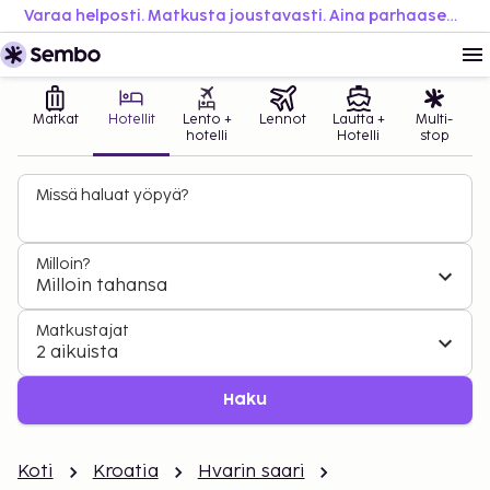
Varaa helposti. Matkusta joustavasti. Aina parhaaseen hintaan.
Matkat
Hotellit
Lento +
Lennot
Lautta +
Multi-
hotelli
Hotelli
stop
Missä haluat yöpyä?
Milloin?
Milloin tahansa
Matkustajat
2 aikuista
Haku
Koti
Kroatia
Hvarin saari