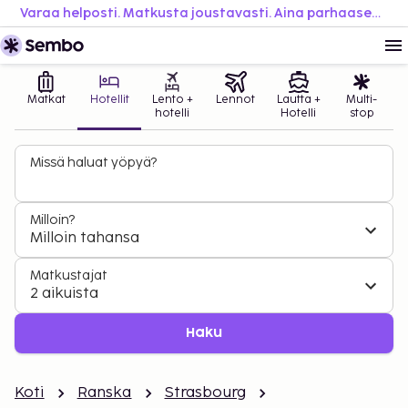
Varaa helposti. Matkusta joustavasti. Aina parhaaseen hintaan.
Matkat
Hotellit
Lento +
Lennot
Lautta +
Multi-
hotelli
Hotelli
stop
Missä haluat yöpyä?
Milloin?
Milloin tahansa
Matkustajat
2 aikuista
Haku
Koti
Ranska
Strasbourg