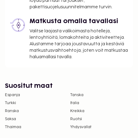
löydä parhaat tarjoukset,
Avustajaeläimistä ei veloiteta lisämaksuja
pakettisuojelusuunnitelmamme turvin.
Siivous on saatavilla lisämaksusta.
Matkusta omalla tavallasi
Yllä oleva luettelo ei ehkä kata kaikkea. Maksut ja
Valitse laajasta valikoimasta hotelleja,
takuumaksut eivät välttämättä sisällä veroja, ja ne
lentoyhtiöitä, lomakohteita ja aktiviteetteja.
saattavat muuttua.
Alustamme tarjoaa joustavuutta ja kestäviä
matkustusvaihtoehtoja, joten voit matkustaa
Kansallisten määräysten vuoksi käteismaksut
haluamallasi tavalla.
eivät voi ylittää 1000 EUR:n suuruista summaa
tässä majoituspaikassa. Saat lisätietoja asiasta
ottamalla yhteyttä majoituspaikkaan
varausvahvistuksessa olevien tietojen avulla.
Suositut maat
Asiakkaat voivat järjestää lemmikkiensä
Espanja
majoituksen ottamalla yhteyttä suoraan
Tanska
majoituspaikkaan käyttämällä
Turkki
Italia
varausvahvistuksessa olevia yhteystietoja
Ranska
Kreikka
(lemmikeistä veloitetaan lisämaksuja, ja niistä
Saksa
Ruotsi
löytyy lisätietoja lisämaksuja koskevassa
Thaimaa
Yhdysvallat
osiossa).