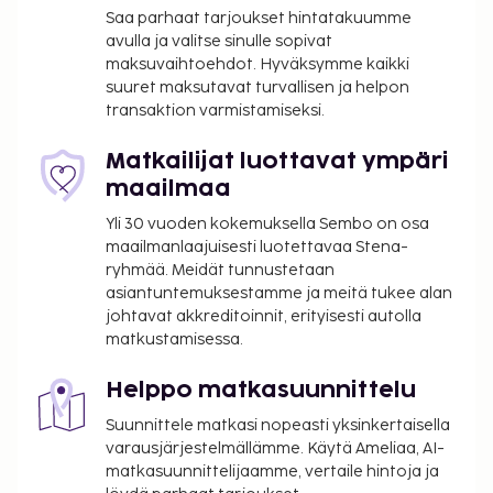
Saa parhaat tarjoukset hintatakuumme
Käytössäsi on ympäri vuorokauden auki oleva
avulla ja valitse sinulle sopivat
vastaanotto ja hissi. Palveluihin kuuluu maksullinen
maksuvaihtoehdot. Hyväksymme kaikki
omatoiminen pysäköinti. Maksullinen
suuret maksutavat turvallisen ja helpon
mannermainen aamiainen tarjotaan päivittäin klo
transaktion varmistamiseksi.
7.00–10.00.
Matkailijat luottavat ympäri
Majoituspaikka veloittaa seuraavat paikan päällä
maailmaa
suoritettavat maksut. Maksuihin saattaa sisältyä
sovellettavat verot:
Yli 30 vuoden kokemuksella Sembo on osa
maailmanlaajuisesti luotettavaa Stena-
Kaupungin perimä vero: 1.87 EUR per henkilö per
ryhmää. Meidät tunnustetaan
yö. Tätä veroa ei peritä alle 18 vuotta vanhoilta
asiantuntemuksestamme ja meitä tukee alan
lapsilta.
johtavat akkreditoinnit, erityisesti autolla
matkustamisessa.
Tässä on mainittu kaikki majoituspaikan meille
ilmoittamat maksut.
Helppo matkasuunnittelu
Maksu mannermaisesta aamiaisesta: noin 14
Suunnittele matkasi nopeasti yksinkertaisella
EUR aikuisille ja 6.5 EUR lapsille
varausjärjestelmällämme. Käytä Ameliaa, AI-
Omatoiminen pysäköinti: 14 EUR per yö
matkasuunnittelijaamme, vertaile hintoja ja
Lemmikit: 5 EUR per lemmikki per yö