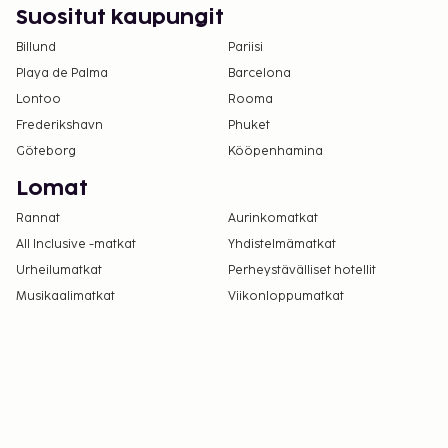
Pysäköintialueella on korkeusrajoituksia.
Suositut kaupungit
Billund
Pariisi
Playa de Palma
Barcelona
Lontoo
Rooma
Frederikshavn
Phuket
Göteborg
Kööpenhamina
Lomat
Rannat
Aurinkomatkat
All Inclusive -matkat
Yhdistelmämatkat
Urheilumatkat
Perheystävälliset hotellit
Musikaalimatkat
Viikonloppumatkat