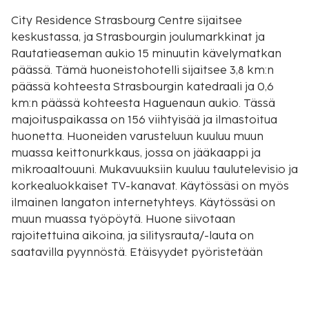
City Residence Strasbourg Centre sijaitsee
keskustassa, ja Strasbourgin joulumarkkinat ja
Rautatieaseman aukio 15 minuutin kävelymatkan
päässä. Tämä huoneistohotelli sijaitsee 3,8 km:n
päässä kohteesta Strasbourgin katedraali ja 0,6
km:n päässä kohteesta Haguenaun aukio. Tässä
majoituspaikassa on 156 viihtyisää ja ilmastoitua
huonetta. Huoneiden varusteluun kuuluu muun
muassa keittonurkkaus, jossa on jääkaappi ja
mikroaaltouuni. Mukavuuksiin kuuluu taulutelevisio ja
korkealuokkaiset TV-kanavat. Käytössäsi on myös
ilmainen langaton internetyhteys. Käytössäsi on
muun muassa työpöytä. Huone siivotaan
rajoitettuina aikoina, ja silitysrauta/-lauta on
saatavilla pyynnöstä. Etäisyydet pyöristetään
lähimpään 0,1 mailiin ja kilometriin.
Place des Halles -ostoskeskus - 0,3 km / 0,2 mi
Haguenaun aukio - 0,5 km / 0,3 mi