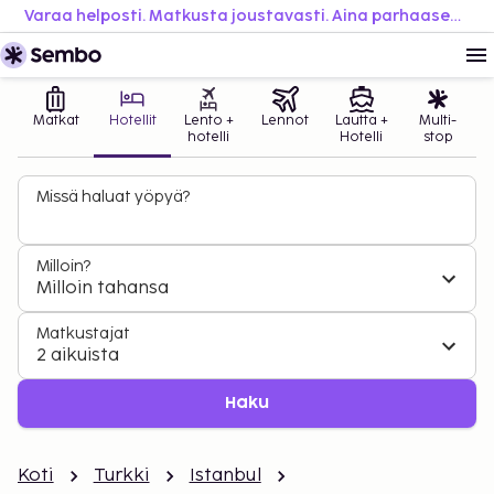
Varaa helposti. Matkusta joustavasti. Aina parhaaseen hintaan.
Matkat
Hotellit
Lento +
Lennot
Lautta +
Multi-
hotelli
Hotelli
stop
Missä haluat yöpyä?
Milloin?
Milloin tahansa
Matkustajat
2 aikuista
Haku
Koti
Turkki
Istanbul