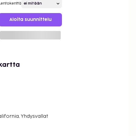
Lentokenttä
Aloita suunnittelu
kartta
lifornia, Yhdysvallat