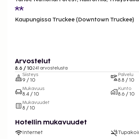
Kaupungissa Truckee (Downtown Truckee)
Arvostelut
8.6 / 10
241 arvostelusta
Siisteys
Palvelu
9 / 10
8.8 / 10
Mukavuus
Kunto
8.4 / 10
8.6 / 10
Mukavuudet
8 / 10
Hotellin mukavuudet
Internet
Tupakoint