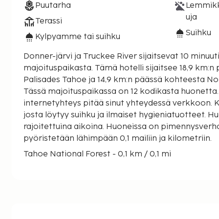
Puutarha
Lemmikki
uja
Terassi
Suihku
Kylpyamme tai suihku
Donner-järvi ja Truckee River sijaitsevat 10 minu
majoituspaikasta. Tämä hotelli sijaitsee 18,9 km:n päässä kohteesta
Palisades Tahoe ja 14,9 km:n päässä kohteesta Nor
Tässä majoituspaikassa on 12 kodikasta huonetta.
internetyhteys pitää sinut yhteydessä verkkoon. 
josta löytyy suihku ja ilmaiset hygieniatuotteet. H
rajoitettuina aikoina. Huoneissa on pimennysverho
pyöristetään lähimpään 0,1 mailiin ja kilometriin.
Tahoe National Forest - 0,1 km / 0,1 mi
Truckee River - 0,1 km / 0,1 mi
Commercial Row - 0,5 km / 0,3 mi
Rocking Stone Tower - 0,8 km / 0,5 mi
Ponderosa Golf Course - 1,7 km / 1,1 mi
Truckee Gallery - 2 km / 1,2 mi