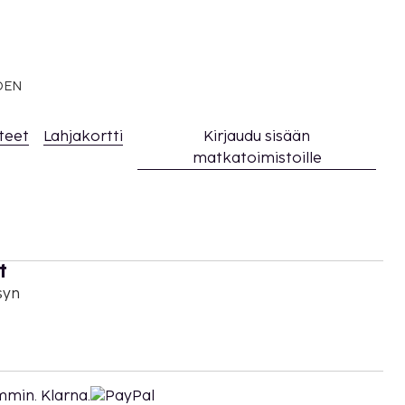
EDEN
teet
Lahjakortti
Kirjaudu sisään
matkatoimistoille
t
syn