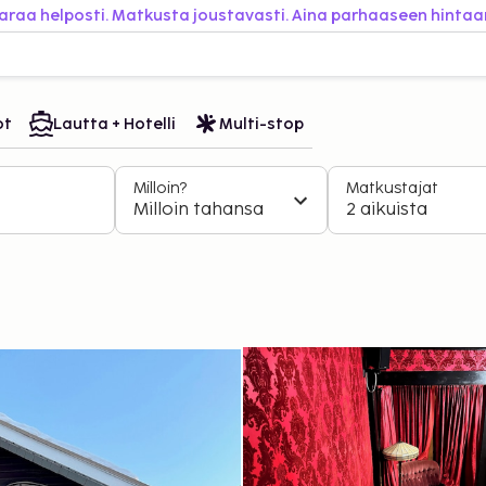
araa helposti. Matkusta joustavasti. Aina parhaaseen hintaa
ot
Lautta + Hotelli
Multi-stop
Milloin?
Matkustajat
Milloin tahansa
2 aikuista