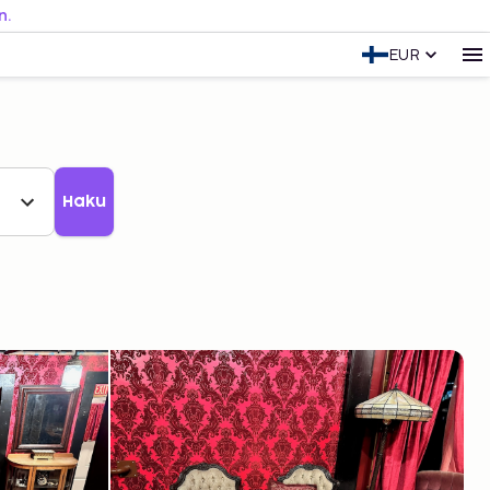
n.
EUR
Haku