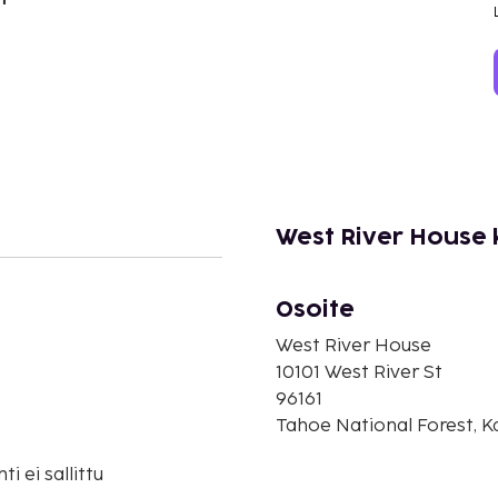
West River House 
Osoite
West River House
10101 West River St
96161
Tahoe National Forest, Ka
i ei sallittu