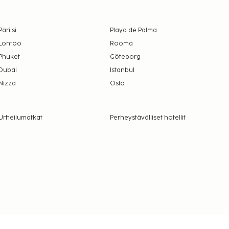
Pariisi
Playa de Palma
Lontoo
Rooma
Phuket
Göteborg
Dubai
Istanbul
Nizza
Oslo
Urheilumatkat
Perheystävälliset hotellit