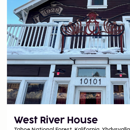
West River House
Tahoe National Forest, Kalifornia, Yhdysvalla