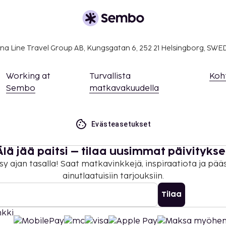
na Line Travel Group AB, Kungsgatan 6, 252 21 Helsingborg, SW
Working at
Turvallista
Koh
Sembo
matkavakuudella
Evästeasetukset
Älä jää paitsi – tilaa uusimmat päivitykse
sy ajan tasalla! Saat matkavinkkejä, inspiraatiota ja pää
ainutlaatuisiin tarjouksiin.
Tilaa