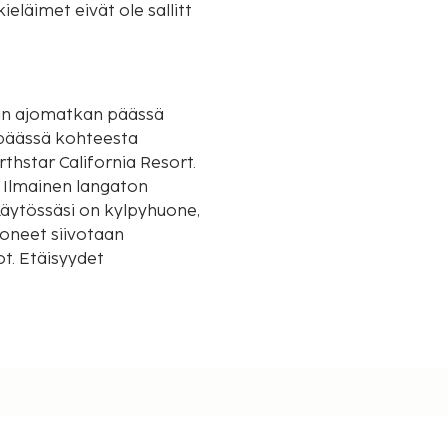
eläimet eivät ole sallitt
utin ajomatkan päässä
thstar California Resort.
 Ilmainen langaton
Käytössäsi on kylpyhuone,
uoneet siivotaan
t. Etäisyydet