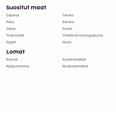
Lapsia (iältään 5 vuoden tai nuorempia) ei voi
Suositut maat
hotellissa.
Espanja
Tanska
Italia
Ranska
Saksa
Ruotsi
Yhdysvallat
Yhdistynyt Kuningaskunta
Egypti
Norja
Lomat
Rannat
Aurinkomatkat
Kaupunkiloma
Musikaalimatkat