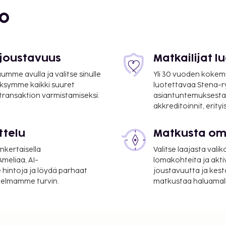
bo
 joustavuus
Matkailijat 
mme avulla ja valitse sinulle
Yli 30 vuoden kokem
ksymme kaikki suuret
luotettavaa Stena-
 transaktion varmistamiseksi.
asiantuntemuksesta
akkreditoinnit, erity
 2,9 mi
ttelu
Matkusta oma
2,2 km / 38,7 mi
nkertaisella
Valitse laajasta valik
varasäilytys ja kirjasto.
meliaa, AI-
lomakohteita ja akti
nternetyhteys.
 hintoja ja löydä parhaat
joustavuutta ja kest
itelmamme turvin.
matkustaa haluamalla
a takuumaksut eivät
.