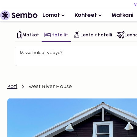
V
Lomat
Kohteet
Matkani
Matkat
Hotellit
Lento + hotelli
Lenn
Missä haluat yöpyä?
Koti
West River House