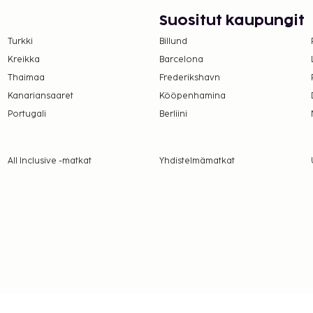
da majoittaa tässä
Suositut kaupungit
Turkki
Billund
Kreikka
Barcelona
Thaimaa
Frederikshavn
Kanariansaaret
Kööpenhamina
Portugali
Berliini
All Inclusive -matkat
Yhdistelmämatkat