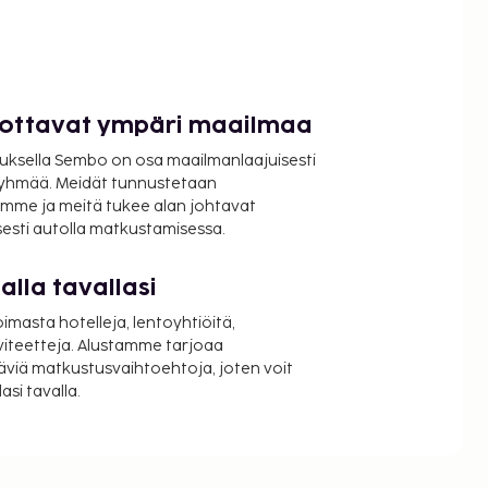
luottavat ympäri maailmaa
uksella Sembo on osa maailmanlaajuisesti
ryhmää. Meidät tunnustetaan
mme ja meitä tukee alan johtavat
isesti autolla matkustamisessa.
lla tavallasi
oimasta hotelleja, lentoyhtiöitä,
viteetteja. Alustamme tarjoaa
äviä matkustusvaihtoehtoja, joten voit
si tavalla.