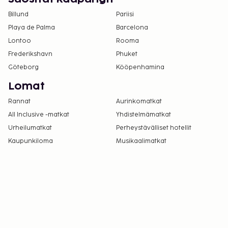
Billund
Pariisi
Playa de Palma
Barcelona
Lontoo
Rooma
Frederikshavn
Phuket
Göteborg
Kööpenhamina
Lomat
Rannat
Aurinkomatkat
All Inclusive -matkat
Yhdistelmämatkat
Urheilumatkat
Perheystävälliset hotellit
Kaupunkiloma
Musikaalimatkat