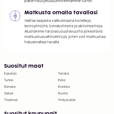
pakettisuojelusuunnitelmamme turvin.
Matkusta omalla tavallasi
Valitse laajasta valikoimasta hotelleja,
lentoyhtiöitä, lomakohteita ja aktiviteetteja.
Alustamme tarjoaa joustavuutta ja kestäviä
matkustusvaihtoehtoja, joten voit matkustaa
haluamallasi tavalla.
Suositut maat
Espanja
Tanska
Turkki
Italia
Ranska
Kreikka
Saksa
Ruotsi
Thaimaa
Yhdysvallat
Suositut kaupungit