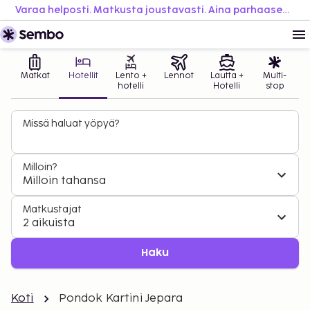
Varaa helposti. Matkusta joustavasti. Aina parhaaseen hintaan.
Matkat
Hotellit
Lento +
Lennot
Lautta +
Multi-
hotelli
Hotelli
stop
Missä haluat yöpyä?
Milloin?
Milloin tahansa
Matkustajat
2 aikuista
Haku
Koti
Pondok Kartini Jepara