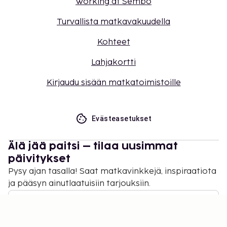
Working at Sembo
Turvallista matkavakuudella
Kohteet
Lahjakortti
Kirjaudu sisään matkatoimistoille
Evästeasetukset
Älä jää paitsi – tilaa uusimmat
päivitykset
Pysy ajan tasalla! Saat matkavinkkejä, inspiraatiota
ja pääsyn ainutlaatuisiin tarjouksiin.
Tilaa