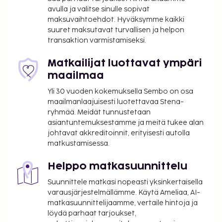
avulla ja valitse sinulle sopivat
maksuvaihtoehdot. Hyväksymme kaikki
suuret maksutavat turvallisen ja helpon
transaktion varmistamiseksi.
Matkailijat luottavat ympäri
maailmaa
Yli 30 vuoden kokemuksella Sembo on osa
maailmanlaajuisesti luotettavaa Stena-
ryhmää. Meidät tunnustetaan
asiantuntemuksestamme ja meitä tukee alan
johtavat akkreditoinnit, erityisesti autolla
matkustamisessa.
Helppo matkasuunnittelu
Suunnittele matkasi nopeasti yksinkertaisella
varausjärjestelmällämme. Käytä Ameliaa, AI-
matkasuunnittelijaamme, vertaile hintoja ja
löydä parhaat tarjoukset,