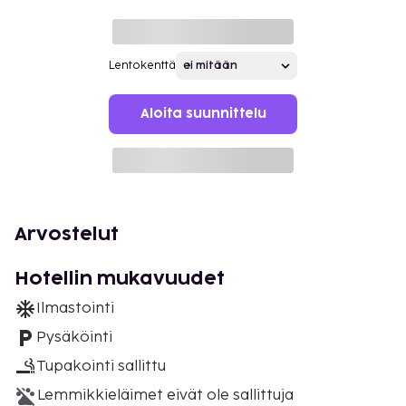
Lentokenttä
Aloita suunnittelu
Arvostelut
Hotellin mukavuudet
Ilmastointi
Pysäköinti
Tupakointi sallittu
Lemmikkieläimet eivät ole sallittuja