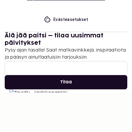
Evästeasetukset
Älä jää paitsi – tilaa uusimmat
päivitykset
Pysy ajan tasalla! Saat matkavinkkejä, inspiraatiota
ja pääsyn ainutlaatuisiin tarjouksiin.
Tilaa
©
2026
Stena Line Travel Group AB