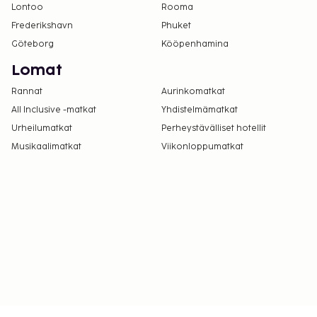
Lontoo
Rooma
Frederikshavn
Phuket
Göteborg
Kööpenhamina
Lomat
Rannat
Aurinkomatkat
All Inclusive -matkat
Yhdistelmämatkat
Urheilumatkat
Perheystävälliset hotellit
Musikaalimatkat
Viikonloppumatkat