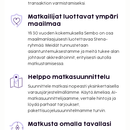
transaktion varmistamiseksi.
Käytössäsi on ilmainen kiinteä internetyhteys,
ympäri vuorokauden auki oleva business center ja
Matkailijat luottavat ympäri
express-sisäänkirjautuminen. Hyödynnä
maailmaa
lentokenttäkuljetukset (saatavilla ympäri
vuorokauden). Seuraavat palvelut ovat saatavilla:
Yli 30 vuoden kokemuksella Sembo on osa
ilmainen langaton internetyhteys, concierge-
maailmanlaajuisesti luotettavaa Stena-
ryhmää. Meidät tunnustetaan
palvelut ja televisio yleisissä tiloissa. Majoituspaikan
asiantuntemuksestamme ja meitä tukee alan
ravintola, 1901 Cafe and Bistro, on hyvä paikka
johtavat akkreditoinnit, erityisesti autolla
lounaan nauttimiseen; ravintolan erikoisuuksiin
matkustamisessa.
kuuluu kansainvälinen keittiö. Palveluihin kuuluu
myös kahvila ja ympärivuorokautinen huonepalvelu.
Helppo matkasuunnittelu
Haluatko rentoutua? Nauti muutama drinkki 2
Suunnittele matkasi nopeasti yksinkertaisella
baarissa. Maksullinen täysi aamiainen tarjotaan
varausjärjestelmällämme. Käytä Ameliaa, AI-
päivittäin klo 7.30–10.30.
matkasuunnittelijaamme, vertaile hintoja ja
Maksu täydestä aamiaisesta: noin 15 EUR
löydä parhaat tarjoukset,
aikuisille ja 15 EUR lapsille
pakettisuojelusuunnitelmamme turvin.
Lentokenttäkuljetusmaksu: 120 EUR per
ajoneuvo (menopaluu, korkeintaan 5 henkilöä)
Matkusta omalla tavallasi
Pysäköintimaksu lähellä sijaitsevalla