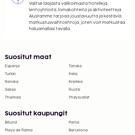
Valitse laajasta valikoimasta hotelleja,
pysäköintialueella: 20 EUR per päivä (100 metrin
lentoyhtiöitä, lomakohteita ja aktiviteetteja.
päässä)
Alustamme tarjoaa joustavuutta ja kestäviä
Lisävuode: 30.0 EUR per päivä
matkustusvaihtoehtoja, joten voit matkustaa
haluamallasi tavalla.
Yllä oleva luettelo ei ehkä kata kaikkea. Maksut ja
takuumaksut eivät välttämättä sisällä veroja, ja ne
saattavat muuttua.
Suositut maat
Yksi korkeintaan 6 vuotta vanha lapsi voi
majoittua ilmaiseksi, kun hän käyttää
Espanja
Tanska
vanhemman tai huoltajan huoneessa olevia
Turkki
Italia
sänkyjä.
Ranska
Kreikka
Tämä majoituspaikka ei salli lemmikkejä ja
Saksa
Ruotsi
avustajaeläimiä.
Thaimaa
Yhdysvallat
Suositut kaupungit
Billund
Pariisi
Playa de Palma
Barcelona