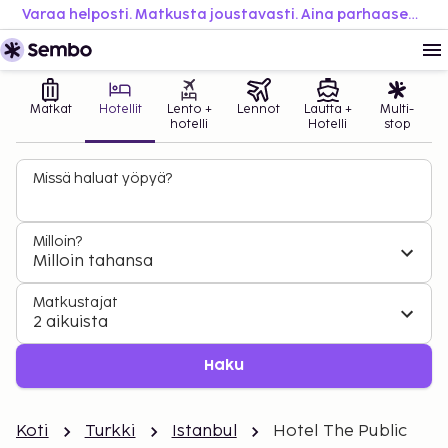
Varaa helposti. Matkusta joustavasti. Aina parhaaseen hintaan.
Matkat
Hotellit
Lento +
Lennot
Lautta +
Multi-
hotelli
Hotelli
stop
Missä haluat yöpyä?
Milloin?
Milloin tahansa
Matkustajat
2 aikuista
Haku
Koti
Turkki
Istanbul
Hotel The Public