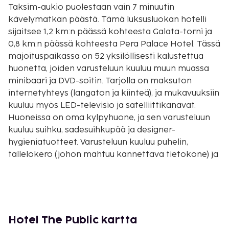
Taksim-aukio puolestaan vain 7 minuutin
kävelymatkan päästä. Tämä luksusluokan hotelli
sijaitsee 1,2 km:n päässä kohteesta Galata-torni ja
0,8 km:n päässä kohteesta Pera Palace Hotel. Tässä
majoituspaikassa on 52 yksilöllisesti kalustettua
huonetta, joiden varusteluun kuuluu muun muassa
minibaari ja DVD-soitin. Tarjolla on maksuton
internetyhteys (langaton ja kiinteä), ja mukavuuksiin
kuuluu myös LED-televisio ja satelliittikanavat.
Huoneissa on oma kylpyhuone, ja sen varusteluun
kuuluu suihku, sadesuihkupää ja designer-
hygieniatuotteet. Varusteluun kuuluu puhelin,
tallelokero (johon mahtuu kannettava tietokone) ja
työpöytä. Etäisyydet pyöristetään lähimpään 0,1
mailiin ja kilometriin.
İstiklalin puistokatu - 0,1 km / 0,1 mi
Taksim-aukio - 0,6 km / 0,4 mi
Pera Palace Hotel - 0,8 km / 0,5 mi
Hotel The Public kartta