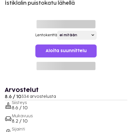
İstiklalin puistokatu lähellä
Lentokenttä
Aloita suunnittelu
Arvostelut
8.6 / 10
334 arvostelusta
Siisteys
8.6 / 10
Mukavuus
8.2 / 10
Sijainti