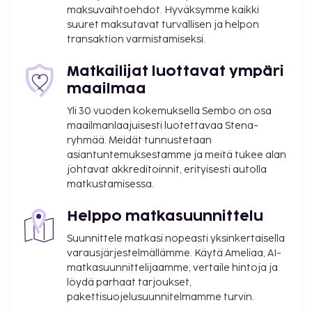
business center, limusiini- / town car -palvelu ja
maksuvaihtoehdot. Hyväksymme kaikki
ilmaiset sanomalehdet aulassa. Tämä hotelli tarjoaa
suuret maksutavat turvallisen ja helpon
transaktion varmistamiseksi.
asiakkailleen 130 neliömetriä kokoustiloja, joihin
kuuluu konferenssitila ja 4 kokoushuonetta.
Matkailijat luottavat ympäri
Asiakkailla on käytössään maksulliset
maailmaa
lentokenttäkuljetukset (saatavilla ympäri
vuorokauden) ja maksulliset
Yli 30 vuoden kokemuksella Sembo on osa
risteilyterminaalikuljetukset. Voit rentoutua
maailmanlaajuisesti luotettavaa Stena-
kylpylässä, jonka palveluihin sisältyvät muun
ryhmää. Meidät tunnustetaan
asiantuntemuksestamme ja meitä tukee alan
muassa hierontapalvelut, vartalohoidot ja
johtavat akkreditoinnit, erityisesti autolla
kasvohoidot. Paikan päällä on lisäksi kuntoklubi,
matkustamisessa.
sisäuima-allas sekä sauna. Tämän art deco -tyylisen
hotellin palveluihin kuuluu myös ilmainen langaton
Helppo matkasuunnittelu
internetyhteys, concierge-palvelut ja
Suunnittele matkasi nopeasti yksinkertaisella
lahjatavaraliikkeitä/lehtikioskeja. Voit viettää
varausjärjestelmällämme. Käytä Ameliaa, AI-
helposti hauskan päivän hyödyntämällä
matkasuunnittelijaamme, vertaile hintoja ja
teemapuistokuljetukset (lisämaksusta). Tämä hotelli
löydä parhaat tarjoukset,
tarjoaa asiakkailleen ravintolan, kahvila ja
pakettisuojelusuunnitelmamme turvin.
ympärivuorokautisen huonepalvelun. Hotelli