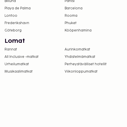
majoittaa tässä hotellissa.
Billund
Pariisi
Vain sisäänkirjautuneet asiakkaat saavat
Playa de Palma
Barcelona
oleskella huoneissa.
Lontoo
Rooma
Kontaktiton sisäänkirjautuminen ja kontaktiton
Frederikshavn
Phuket
uloskirjautuminen ovat saatavilla.
Göteborg
Kööpenhamina
Lomat
Rannat
Aurinkomatkat
All Inclusive -matkat
Yhdistelmämatkat
Urheilumatkat
Perheystävälliset hotellit
Musikaalimatkat
Viikonloppumatkat