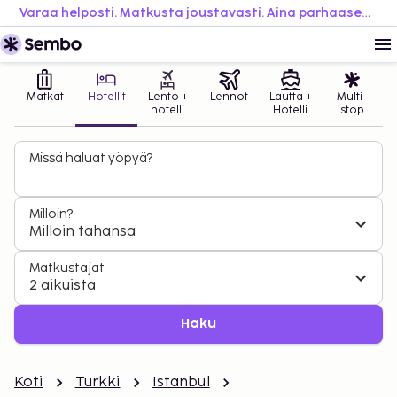
Varaa helposti. Matkusta joustavasti. Aina parhaaseen hintaan.
Matkat
Hotellit
Lento +
Lennot
Lautta +
Multi-
hotelli
Hotelli
stop
Missä haluat yöpyä?
Milloin?
Milloin tahansa
Matkustajat
2 aikuista
Haku
Koti
Turkki
Istanbul