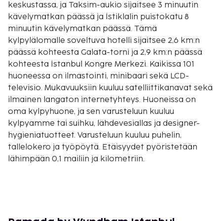
keskustassa, ja Taksim-aukio sijaitsee 3 minuutin
kävelymatkan päässä ja İstiklalin puistokatu 8
minuutin kävelymatkan päässä. Tämä
kylpylälomalle soveltuva hotelli sijaitsee 2,6 km:n
päässä kohteesta Galata-torni ja 2,9 km:n päässä
kohteesta İstanbul Kongre Merkezi. Kaikissa 101
huoneessa on ilmastointi, minibaari sekä LCD-
televisio. Mukavuuksiin kuuluu satelliittikanavat sekä
ilmainen langaton internetyhteys. Huoneissa on
oma kylpyhuone, ja sen varusteluun kuuluu
kylpyamme tai suihku, lähdevesiallas ja designer-
hygieniatuotteet. Varusteluun kuuluu puhelin,
tallelokero ja työpöytä. Etäisyydet pyöristetään
lähimpään 0,1 mailiin ja kilometriin.
Taksim-aukio - 0,3 km / 0,2 mi
İstiklalin puistokatu - 0,6 km / 0,4 mi
Tupras Stadium - 0,9 km / 0,5 mi
İstanbul Kongre Merkezi - 0,9 km / 0,6 mi