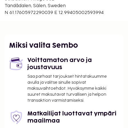
seurassa.
Tandådalen, Sälen, Sweden
Lähin hissi ja rinteet ovat Rukalla. Etäisyys
N 61.17605972290039 E 12.99405002593994
hissille/rinteeseen on noin 200 m. Lumitilanteesta
riippuen etäisyys rinteeseen voi vaihdella.
Miksi valita Sembo
Voittamaton arvo ja
joustavuus
Saa parhaat tarjoukset hintatakuumme
avulla ja valitse sinulle sopivat
maksuvaihtoehdot. Hyväksymme kaikki
suuret maksutavat turvallisen ja helpon
transaktion varmistamiseksi.
Matkailijat luottavat ympäri
maailmaa