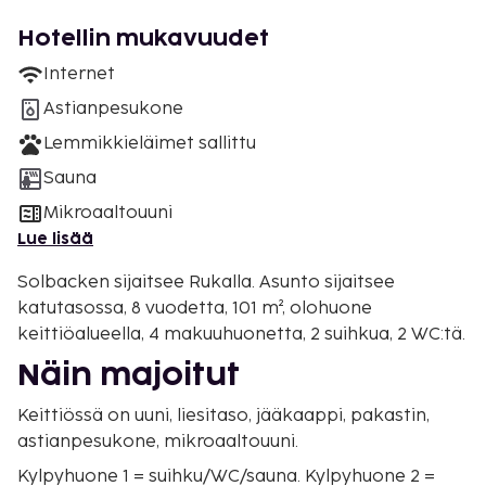
Hotellin mukavuudet
Internet
Astianpesukone
Lemmikkieläimet sallittu
Sauna
Mikroaaltouuni
Lue lisää
Solbacken sijaitsee Rukalla. Asunto sijaitsee
katutasossa, 8 vuodetta, 101 m², olohuone
keittiöalueella, 4 makuuhuonetta, 2 suihkua, 2 WC:tä.
Näin majoitut
Keittiössä on uuni, liesitaso, jääkaappi, pakastin,
astianpesukone, mikroaaltouuni.
Kylpyhuone 1 = suihku/WC/sauna. Kylpyhuone 2 =