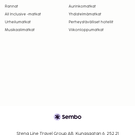
Rannat
Aurinkomatkat
All Inclusive -matkat
Yhdistelmämatkat
Urheilumatkat
Perheystävälliset hotellit
Musikaalimatkat
Viikonloppumatkat
Stena Line Travel Group AB, Kungsgatan 6, 252 21