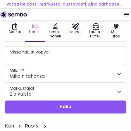
Varaa helposti. Matkusta joustavasti. Aina parhaaseen hintaan.
Matkat
Hotellit
Lento +
Lennot
Lautta +
Multi-
hotelli
Hotelli
stop
Missä haluat yöpyä?
Milloin?
Milloin tahansa
Matkustajat
2 aikuista
Haku
Koti
Ruotsi