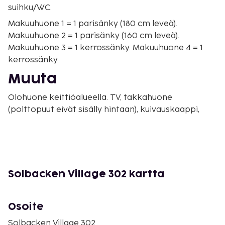
suihku/WC.
Makuuhuone 1 = 1 parisänky (180 cm leveä).
Makuuhuone 2 = 1 parisänky (160 cm leveä).
Makuuhuone 3 = 1 kerrossänky. Makuuhuone 4 = 1
kerrossänky.
Muuta
Olohuone keittiöalueella. TV, takkahuone
(polttopuut eivät sisälly hintaan), kuivauskaappi,
parveke (ei lumienluonti), suksivarasto, talossa on
hissi, yhteinen pesutupa käytettävissä.
Tässä majoituksessa on ilmainen WiFi.
Lemmikit sallittu, tupakointi ei sallittu.
Solbacken Village 302 kartta
Kaikkien seurueen jäsenten tulee olla vähintään 18-
vuotiaita majoittumaan kohteeseen.
Henkilöllisyystarkastus tehdään saapumisen
Osoite
yhteydessä. Ikäraja ei koske alaikäisiä huoltajien
Solbacken Village 302