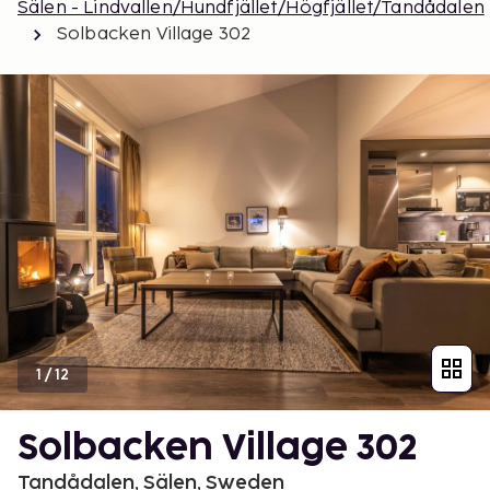
Sälen - Lindvallen/Hundfjället/Högfjället/Tandådalen
Solbacken Village 302
1
/
12
Solbacken Village 302
Tandådalen, Sälen, Sweden