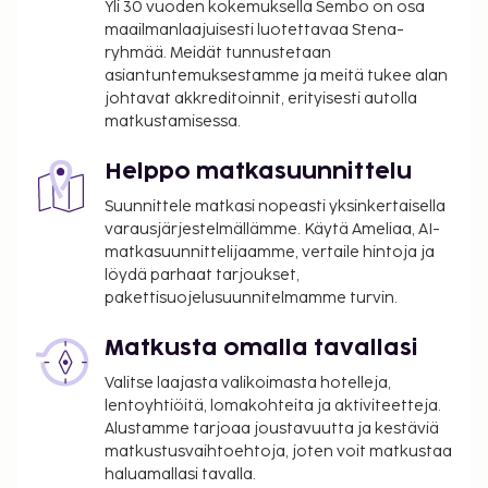
Yli 30 vuoden kokemuksella Sembo on osa
maailmanlaajuisesti luotettavaa Stena-
ryhmää. Meidät tunnustetaan
asiantuntemuksestamme ja meitä tukee alan
johtavat akkreditoinnit, erityisesti autolla
matkustamisessa.
Helppo matkasuunnittelu
Suunnittele matkasi nopeasti yksinkertaisella
varausjärjestelmällämme. Käytä Ameliaa, AI-
matkasuunnittelijaamme, vertaile hintoja ja
löydä parhaat tarjoukset,
pakettisuojelusuunnitelmamme turvin.
Matkusta omalla tavallasi
Valitse laajasta valikoimasta hotelleja,
lentoyhtiöitä, lomakohteita ja aktiviteetteja.
Alustamme tarjoaa joustavuutta ja kestäviä
matkustusvaihtoehtoja, joten voit matkustaa
haluamallasi tavalla.