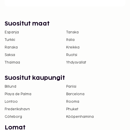
Suositut maat
Espanja
Tanska
Turkki
Italia
Ranska
Kreikka
Saksa
Ruotsi
Thaimaa
Yhdysvallat
Suositut kaupungit
Billund
Pariisi
Playa de Palma
Barcelona
Lontoo
Rooma
Frederikshavn
Phuket
Göteborg
Kööpenhamina
Lomat