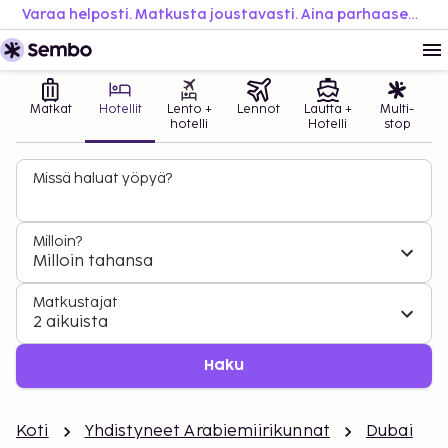
Varaa helposti. Matkusta joustavasti. Aina parhaaseen hintaan.
Matkat
Hotellit
Lento +
Lennot
Lautta +
Multi-
hotelli
Hotelli
stop
Missä haluat yöpyä?
Milloin?
Milloin tahansa
Matkustajat
2 aikuista
Haku
Koti
Yhdistyneet Arabiemiirikunnat
Dubai