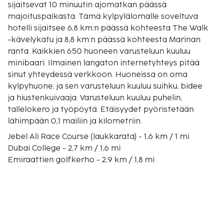
sijaitsevat 10 minuutin ajomatkan päässä
majoituspaikasta. Tämä kylpylälomalle soveltuva
hotelli sijaitsee 6,8 km:n päässä kohteesta The Walk
-kävelykatu ja 8,8 km:n päässä kohteesta Marinan
ranta. Kaikkien 650 huoneen varusteluun kuuluu
minibaari. Ilmainen langaton internetyhteys pitää
sinut yhteydessä verkkoon. Huoneissa on oma
kylpyhuone, ja sen varusteluun kuuluu suihku, bidee
ja hiustenkuivaaja. Varusteluun kuuluu puhelin,
tallelokero ja työpöytä. Etäisyydet pyöristetään
lähimpään 0,1 mailiin ja kilometriin.
Jebel Ali Race Course (laukkarata) - 1,6 km / 1 mi
Dubai College - 2,7 km / 1,6 mi
Emiraattien golfkerho - 2,9 km / 1,8 mi
Dubain amerikkalainen yliopisto (AUD) - 3,2 km / 2
mi
Al Barsha Pond Parkin puisto - 4 km / 2,5 mi
Fatima Abdullah Mohammed Rasheedin moskeija -