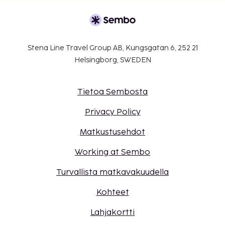
majoituspaikkaan käyttämällä
varausvahvistuksessa olevia yhteystietoja.
Autoa ei tarvita tähän majoituspaikkaan
pääsemiseksi.
Stena Line Travel Group AB, Kungsgatan 6, 252 21
Kaikki maksut voidaan maksaa käteisettömillä
Helsingborg, SWEDEN
maksutavoilla.
Kontaktiton sisäänkirjautuminen ja kontaktiton
uloskirjautuminen ovat saatavilla.
Tietoa Sembosta
Privacy Policy
Matkustusehdot
Working at Sembo
Turvallista matkavakuudella
Kohteet
Lahjakortti