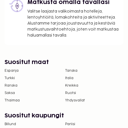
Matkusta omalla tavallasi
Majoituspaikka veloittaa seuraavat paikan päällä
Valitse laajasta valikoimasta hotelleja,
suoritettavat maksut. Maksuihin saattaa sisältyä
lentoyhtiöitä, lomakohteita ja aktiviteetteja.
sovellettavat verot:
Alustamme tarjoaa joustavuutta ja kestäviä
matkustusvaihtoehtoja, joten voit matkustaa
Kaupungin perimä vero: 15.00 AED per
haluamallasi tavalla.
majoitustila per yö
Kaupunki perii majoituspaikassa maksettavan
turismimaksun. Maksu on 15.00 AED
ensimmäisestä makuuhuoneesta per yö, ja se
Suositut maat
nousee 15.00 AED:lla per yö jokaisen
Espanja
Tanska
lisämakuuhuoneen myötä.
Turkki
Italia
Tässä on mainittu kaikki majoituspaikan meille
Ranska
Kreikka
ilmoittamat maksut.
Saksa
Ruotsi
Maksu mannermaisesta aamiaisesta: noin 75
Thaimaa
Yhdysvallat
AED aikuisille ja 75 AED lapsille
Lemmikkitakuumaksu: 250 AED per yöpyminen
Suositut kaupungit
Lemmikit: 75 AED per lemmikki per yö
Billund
Pariisi
Aikainen sisäänkirjautuminen on saatavilla