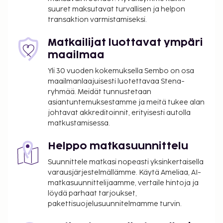
(DXB-Dubain kansainvälinen lentoasema).
suuret maksutavat turvallisen ja helpon
Käytössäsi on ilmaiset sanomalehdet aulassa,
transaktion varmistamiseksi.
kuivapesula-/pesulapalvelut ja ympäri vuorokauden
auki oleva vastaanotto. Palveluihin kuuluu ilmainen
Matkailijat luottavat ympäri
pysäköinti. Täyden palvelun kylpylässä voit
maailmaa
rentoutua muun muassa hieronnassa. Vietä rento
Yli 30 vuoden kokemuksella Sembo on osa
päivä rannalla. Jos haluat vaihtelua auringonottoon,
maailmanlaajuisesti luotettavaa Stena-
hotellista löytyvät myös seuraavat palvelut: ympäri
ryhmää. Meidät tunnustetaan
vuorokauden auki oleva kuntoklubi ja ulkouima-
asiantuntemuksestamme ja meitä tukee alan
allas. Tämän hotellin palveluihin kuuluu muun
johtavat akkreditoinnit, erityisesti autolla
matkustamisessa.
muassa ilmainen langaton internetyhteys,
concierge-palvelut ja juhlasali. Pääset nauttimaan
Helppo matkasuunnittelu
tyrskyistä ja hiekasta helposti ilmaisilla
rantakuljetuksilla. Local Social Kitchen palvelee
Suunnittele matkasi nopeasti yksinkertaisella
hotellin asiakkaita, ja halutessasi voit myös
varausjärjestelmällämme. Käytä Ameliaa, AI-
matkasuunnittelijaamme, vertaile hintoja ja
hyödyntää ympärivuorokautisen huonepalvelun
löydä parhaat tarjoukset,
tarjonnan. Baarissa voit nauttia raikasta juotavaa.
pakettisuojelusuunnitelmamme turvin.
Maksullinen mannermainen aamiainen tarjotaan
päivittäin klo 6.30–11.00.