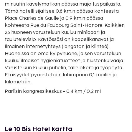
minuutin kävelymatkan päässä majoituspaikasta.
Tämä hotelli sijaitsee 0,8 km:n päässä kohteesta
Place Charles de Gaulle ja 0,9 km:n päässä
kohteesta Rue du Faubourg Saint-Honore. Kaikkien
23 huoneen varusteluun kuuluu minibaari ja
taulutelevisio. Käytössäsi on kaapelikanavat ja
ilmainen internetyhteys (langaton ja kiinteä).
Huoneissa on oma kylpyhuone, ja sen varusteluun
kuuluu ilmaiset hygieniatuotteet ja hiustenkuivaaja.
Varusteluun kuuluu puhelin, tallelokero ja työpöytä.
Etäisyydet pyöristetään lähimpään 0,1 mailiin ja
kilometriin.
Pariisin kongressikeskus - 0,4 km / 0,2 mi
Bois de Boulogne (puisto) - 0,7 km / 0,4 mi
Place Charles de Gaulle - 0,8 km / 0,5 mi
Rue du Faubourg Saint-Honore - 0,9 km / 0,5 mi
Champs-Élysées - 1 km / 0,6 mi
Riemukaari - 1,3 km / 0,8 mi
Le 10 Bis Hotel kartta