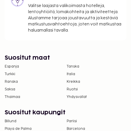
Maksu buffetaamiaisesta: noin 20 EUR per
Valitse laajasta valikoimasta hotelleja,
henkilö
lentoyhtiöitä, lomakohteita ja aktiviteetteja.
Aikainen sisäänkirjautuminen on saatavilla
Alustamme tarjoaa joustavuutta ja kestäviä
matkustusvaihtoehtoja, joten voit matkustaa
lisämaksusta (saatavuuden mukaan)
haluamallasi tavalla.
Myöhäinen uloskirjautuminen on saatavilla
lisämaksusta (saatavuuden mukaan)
Yllä oleva luettelo ei ehkä kata kaikkea. Maksut ja
Suositut maat
takuumaksut eivät välttämättä sisällä veroja, ja ne
saattavat muuttua.
Espanja
Tanska
Kansallisten määräysten vuoksi käteismaksut
Turkki
Italia
eivät voi ylittää 1000 EUR:n suuruista summaa
Ranska
Kreikka
tässä majoituspaikassa. Saat lisätietoja asiasta
Saksa
Ruotsi
ottamalla yhteyttä majoituspaikkaan
Thaimaa
Yhdysvallat
varausvahvistuksessa olevien tietojen avulla.
Yksi korkeintaan 2 vuotta vanha lapsi voi
Suositut kaupungit
majoittua ilmaiseksi, kun hän käyttää
Billund
Pariisi
vanhemman tai huoltajan huoneessa olevia
Playa de Palma
Barcelona
sänkyjä.