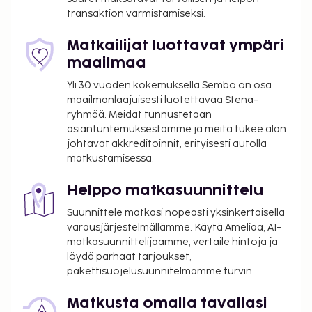
Seuraavat palvelut ovat saatavilla: ilmainen
transaktion varmistamiseksi.
langaton internetyhteys, concierge-palvelut ja
juhlasali. Hotelli tarjoaa asiakkailleen huonepalvelun
Matkailijat luottavat ympäri
(rajoitettuina aikoina). Baarissa voit nauttia raikasta
maailmaa
juotavaa. Lisämaksullinen buffetaamiainen
Yli 30 vuoden kokemuksella Sembo on osa
tarjoillaan arkipäivisin klo 7.00–10.30 ja
maailmanlaajuisesti luotettavaa Stena-
viikonloppuisin klo 7.30–11.00. Tämän
ryhmää. Meidät tunnustetaan
majoituspaikan virallisen tähtiluokituksen on
asiantuntemuksestamme ja meitä tukee alan
myöntänyt Ranskan turismin kehitysjärjestö ATOUT.
johtavat akkreditoinnit, erityisesti autolla
matkustamisessa.
Majoituspaikka veloittaa seuraavat paikan päällä
suoritettavat maksut. Maksuihin saattaa sisältyä
Helppo matkasuunnittelu
sovellettavat verot:
Suunnittele matkasi nopeasti yksinkertaisella
Kaupungin perimä vero: 8.45 EUR per henkilö
varausjärjestelmällämme. Käytä Ameliaa, AI-
per yö. Tätä veroa ei peritä alle 18 vuotta
matkasuunnittelijaamme, vertaile hintoja ja
vanhoilta lapsilta.
löydä parhaat tarjoukset,
pakettisuojelusuunnitelmamme turvin.
Tässä on mainittu kaikki majoituspaikan meille
ilmoittamat maksut.
Matkusta omalla tavallasi