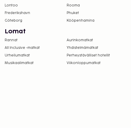
Lontoo
Rooma
Kaikki maksut voidaan maksaa käteisettömillä
Frederikshavn
maksutavoilla.
Phuket
Göteborg
Kööpenhamina
Lomat
Rannat
Aurinkomatkat
All Inclusive -matkat
Yhdistelmämatkat
Urheilumatkat
Perheystävälliset hotellit
Musikaalimatkat
Viikonloppumatkat