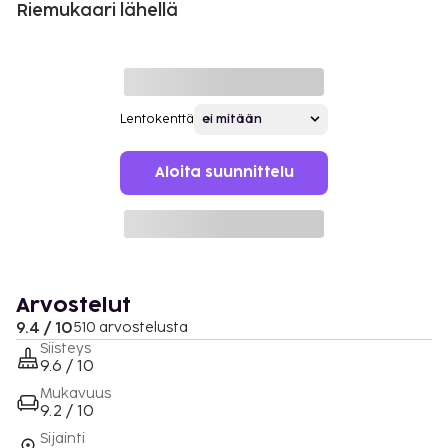
Riemukaari lähellä
Lentokenttä
Aloita suunnittelu
Arvostelut
9.4 / 10
510 arvostelusta
Siisteys
9.6 / 10
Mukavuus
9.2 / 10
Sijainti