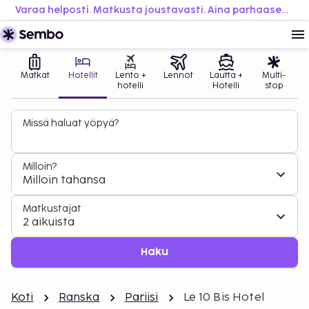
Varaa helposti. Matkusta joustavasti. Aina parhaaseen hintaan.
Matkat
Hotellit
Lento +
Lennot
Lautta +
Multi-
hotelli
Hotelli
stop
Missä haluat yöpyä?
Milloin?
Milloin tahansa
Matkustajat
2 aikuista
Haku
Koti
Ranska
Pariisi
Le 10 Bis Hotel