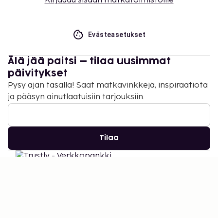
Kirjaudu sisään matkatoimistoille
Evästeasetukset
Älä jää paitsi – tilaa uusimmat
päivitykset
Pysy ajan tasalla! Saat matkavinkkejä, inspiraatiota
ja pääsyn ainutlaatuisiin tarjouksiin.
Tilaa