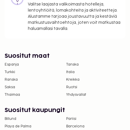
Valitse laajasta valikoimasta hotelleja,
lentoyhtiöitä, lomakohteita ja aktiviteetteja.
Alustamme tarjoaa joustavuutta ja kestäviä
matkustusvaihtoehtoja, joten voit matkustaa
haluamallasi tavalla.
Suositut maat
Espanja
Tanska
Turkki
Italia
Ranska
Kreikka
Saksa
Ruotsi
Thaimaa
Yhdysvallat
Suositut kaupungit
Billund
Pariisi
Playa de Palma
Barcelona