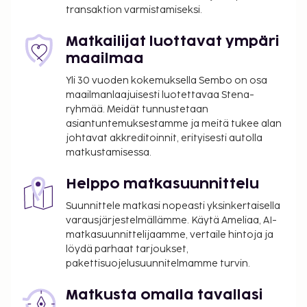
Kansallisten määräysten vuoksi käteismaksut
transaktion varmistamiseksi.
eivät voi ylittää 500 EUR:n suuruista summaa
tässä majoituspaikassa. Saat lisätietoja asiasta
Matkailijat luottavat ympäri
ottamalla yhteyttä majoituspaikkaan
maailmaa
varausvahvistuksessa olevien tietojen avulla.
Yli 30 vuoden kokemuksella Sembo on osa
maailmanlaajuisesti luotettavaa Stena-
ryhmää. Meidät tunnustetaan
asiantuntemuksestamme ja meitä tukee alan
johtavat akkreditoinnit, erityisesti autolla
matkustamisessa.
Helppo matkasuunnittelu
Suunnittele matkasi nopeasti yksinkertaisella
varausjärjestelmällämme. Käytä Ameliaa, AI-
matkasuunnittelijaamme, vertaile hintoja ja
löydä parhaat tarjoukset,
pakettisuojelusuunnitelmamme turvin.
Matkusta omalla tavallasi