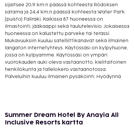
sijaitsee 20,9 km:n päässä kohteesta Ródoksen
satama ja 24,4 km:n päässä kohteesta Water Park
(puisto) Faliraki. Kaikissa 87 huoneessa on
ilmastointi, jääkaappi sekä taulutelevisio. Jokaisessa
huoneessa on kalustettu parveke tai terassi.
Mukavuuksiin kuuluu satelliittikanavat sekä ilmainen
langaton internetyhteys. Käytössäsi on kylpyhuone,
jossa on kylpyamme. Käytössäsi on ympäri
vuorokauden auki oleva vastaanotto, kielitaitoinen
henkilökunta ja tallelokero vastaanotossa.
Palveluihin kuuluu ilmainen pysäköinti. Hyödynnä
ulkouima-allas, terassi ja puutarha. Tämän hotellin
palveluihin kuuluu muun muassa ilmainen langaton
internetyhteys, lastenvahti ja pelihalli/-huone.
Summer Dream Hotel By Anayia All Inclusive
Resorts tarjoaa asiakkailleen välipalabaarin/delin.
Summer Dream Hotel By Anayia All
Baarissa voit nauttia raikasta juotavaa. Ilmainen
Inclusive Resorts kartta
buffetaamiainen tarjoillaan päivittäin klo 7.30–9.30.