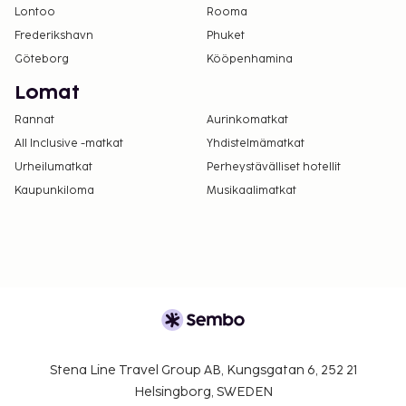
Lontoo
Rooma
Frederikshavn
Phuket
Göteborg
Kööpenhamina
Lomat
Rannat
Aurinkomatkat
All Inclusive -matkat
Yhdistelmämatkat
Urheilumatkat
Perheystävälliset hotellit
Kaupunkiloma
Musikaalimatkat
Stena Line Travel Group AB, Kungsgatan 6, 252 21
Helsingborg, SWEDEN