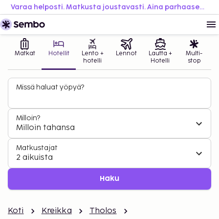
Varaa helposti. Matkusta joustavasti. Aina parhaaseen hintaan.
Matkat
Hotellit
Lento +
Lennot
Lautta +
Multi-
hotelli
Hotelli
stop
Missä haluat yöpyä?
Milloin?
Milloin tahansa
Matkustajat
2 aikuista
Haku
Koti
Kreikka
Tholos