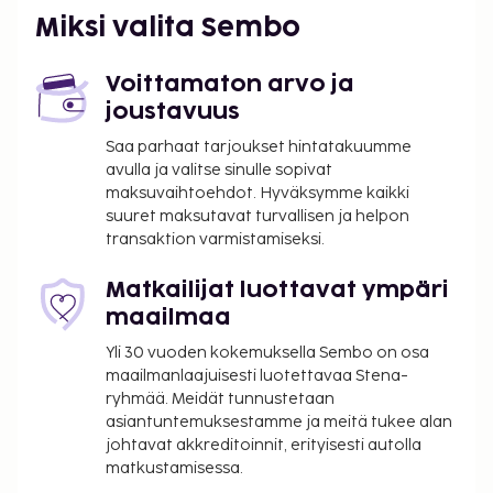
internetyhteys ja grilli.
Miksi valita Sembo
Majoituspaikka veloittaa seuraavat paikan päällä
suoritettavat maksut. Maksuihin saattaa sisältyä
Voittamaton arvo ja
sovellettavat verot:
joustavuus
Kaupunki perii kaupunkiveron, joka maksetaan
Saa parhaat tarjoukset hintatakuumme
majoituspaikassa. Veron määrä riippuu
avulla ja valitse sinulle sopivat
kaudesta, eikä sitä välttämättä peritä ympäri
maksuvaihtoehdot. Hyväksymme kaikki
vuoden. Muita poikkeuksia tai alennuksia
suuret maksutavat turvallisen ja helpon
transaktion varmistamiseksi.
saatetaan soveltaa. Lisätietoja saat ottamalla
yhteyttä majoituspaikkaan
Matkailijat luottavat ympäri
varausvahvistuksessa olevia tietoja käyttäen.
maailmaa
Kaupungin perimä vero: 1.10.–31.3. välisenä
aikana 1.00 EUR per henkilö per yö aikuisilta ja
Yli 30 vuoden kokemuksella Sembo on osa
0.50 EUR per yö 12–17 vuotta vanhoilta
maailmanlaajuisesti luotettavaa Stena-
ryhmää. Meidät tunnustetaan
asiakkailta. Tätä veroa ei veloiteta alle 12 vuotta
asiantuntemuksestamme ja meitä tukee alan
vanhoilta lapsilta.
johtavat akkreditoinnit, erityisesti autolla
Kaupungin perimä vero: 1.4.–30.9. välisenä
matkustamisessa.
aikana 1.80 EUR per henkilö per yö aikuisilta ja