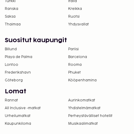
Turkki
Italia
Ranska
Kreikka
Saksa
Ruotsi
Thaimaa
Yhdysvallat
Suositut kaupungit
Billund
Pariisi
Playa de Palma
Barcelona
Lontoo
Rooma
Frederikshavn
Phuket
Göteborg
Kööpenhamina
Lomat
Rannat
Aurinkomatkat
All Inclusive -matkat
Yhdistelmämatkat
Urheilumatkat
Perheystävälliset hotellit
Kaupunkiloma
Musikaalimatkat