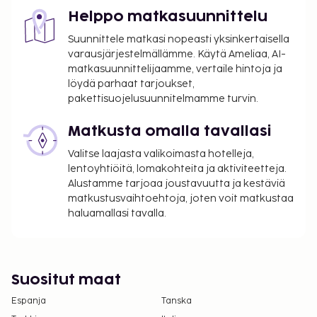
0.90 EUR per yö 12–17 vuotta vanhoilta
Helppo matkasuunnittelu
asiakkailta. Tätä veroa ei peritä alle 12 vuotta
Suunnittele matkasi nopeasti yksinkertaisella
vanhoilta lapsilta.
varausjärjestelmällämme. Käytä Ameliaa, AI-
matkasuunnittelijaamme, vertaile hintoja ja
Tässä on mainittu kaikki majoituspaikan meille
löydä parhaat tarjoukset,
ilmoittamat maksut.
pakettisuojelusuunnitelmamme turvin.
Asiakkaat voivat järjestää lemmikkien
majoituksen ottamalla yhteyttä suoraan
Matkusta omalla tavallasi
majoituspaikkaan käyttämällä
Valitse laajasta valikoimasta hotelleja,
varausvahvistuksessa olevia yhteystietoja.
lentoyhtiöitä, lomakohteita ja aktiviteetteja.
Alustamme tarjoaa joustavuutta ja kestäviä
matkustusvaihtoehtoja, joten voit matkustaa
haluamallasi tavalla.
Suositut maat
Espanja
Tanska