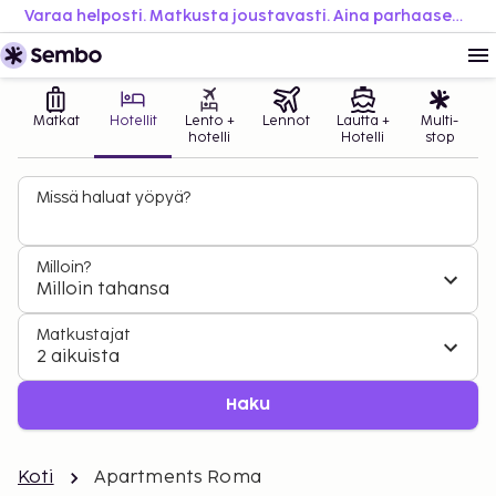
Varaa helposti. Matkusta joustavasti. Aina parhaaseen hintaan.
Matkat
Hotellit
Lento +
Lennot
Lautta +
Multi-
hotelli
Hotelli
stop
Missä haluat yöpyä?
Milloin?
Milloin tahansa
Matkustajat
2 aikuista
Haku
Koti
Apartments Roma