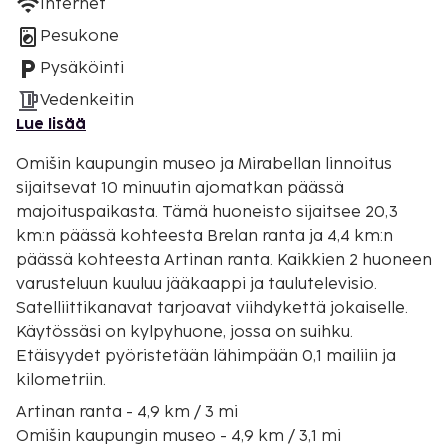
Internet
Pesukone
Pysäköinti
Vedenkeitin
Lue lisää
Omišin kaupungin museo ja Mirabellan linnoitus
sijaitsevat 10 minuutin ajomatkan päässä
majoituspaikasta. Tämä huoneisto sijaitsee 20,3
km:n päässä kohteesta Brelan ranta ja 4,4 km:n
päässä kohteesta Artinan ranta. Kaikkien 2 huoneen
varusteluun kuuluu jääkaappi ja taulutelevisio.
Satelliittikanavat tarjoavat viihdykettä jokaiselle.
Käytössäsi on kylpyhuone, jossa on suihku.
Etäisyydet pyöristetään lähimpään 0,1 mailiin ja
kilometriin.
Artinan ranta - 4,9 km / 3 mi
Omišin kaupungin museo - 4,9 km / 3,1 mi