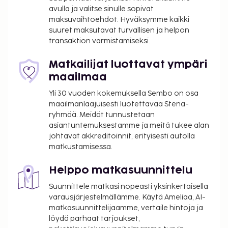
myyntiautomaatti. Lisämaksullinen mannermainen
avulla ja valitse sinulle sopivat
aamiainen tarjoillaan arkipäivisin klo 6.30–10.00 ja
maksuvaihtoehdot. Hyväksymme kaikki
viikonloppuisin klo 6.30–10.00. Tämän
suuret maksutavat turvallisen ja helpon
transaktion varmistamiseksi.
majoituspaikan virallisen tähtiluokituksen on
myöntänyt Ranskan turismin kehitysjärjestö ATOUT.
Matkailijat luottavat ympäri
Majoituspaikka veloittaa seuraavat paikan päällä
maailmaa
suoritettavat maksut. Maksuihin saattaa sisältyä
Yli 30 vuoden kokemuksella Sembo on osa
sovellettavat verot:
maailmanlaajuisesti luotettavaa Stena-
Kaupungin perimä vero: 0.88 EUR per henkilö
ryhmää. Meidät tunnustetaan
per yö. Tätä veroa ei peritä alle 18 vuotta
asiantuntemuksestamme ja meitä tukee alan
vanhoilta lapsilta.
johtavat akkreditoinnit, erityisesti autolla
matkustamisessa.
Tässä on mainittu kaikki majoituspaikan meille
ilmoittamat maksut.
Helppo matkasuunnittelu
Maksu mannermaisesta aamiaisesta: noin 5.90
Suunnittele matkasi nopeasti yksinkertaisella
EUR aikuisille ja 4.50 EUR lapsille
varausjärjestelmällämme. Käytä Ameliaa, AI-
matkasuunnittelijaamme, vertaile hintoja ja
Lemmikit: 5 EUR per lemmikki per yö
löydä parhaat tarjoukset,
Avustajaeläimistä ei veloiteta lisämaksuja