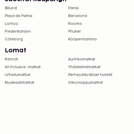
osiossa).
Billund
Pariisi
Tässä majoituspaikassa ei tarjoilla alkoholia.
Playa de Palma
Barcelona
Lontoo
Rooma
Frederikshavn
Phuket
Göteborg
Kööpenhamina
Lomat
Rannat
Aurinkomatkat
All Inclusive -matkat
Yhdistelmämatkat
Urheilumatkat
Perheystävälliset hotellit
Musikaalimatkat
Viikonloppumatkat