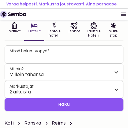
Varaa helposti. Matkusta joustavasti. Aina parhaaseen hintaan.
Matkat
Hotellit
Lento +
Lennot
Lautta +
Multi-
hotelli
Hotelli
stop
Missä haluat yöpyä?
Milloin?
Milloin tahansa
Matkustajat
2 aikuista
Haku
Koti
Ranska
Reims