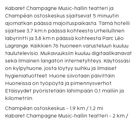
Kabaret Champagne Music-hallin teatteri ja
Champéan ostoskeskus sijaitsevat 5 minuutin
ajomatkan päässä majoituspaikasta. Tämä hotelli
sijaitsee 3,7 km:n päässä kohteesta Urheilullinen
labyrintti ja 3,8 km:n päässä kohteesta Parc Léo
Lagrange. Kaikkien 76 huoneen varusteluun kuuluu
taulutelevisio. Mukavuuksiin kuuluu digitaalikanavat
sekä ilmainen langaton internetyhteys. Käytössäsi
on kylpyhuone, josta löytyy suihku ja ilmaiset
hygieniatuotteet. Huone siivotaan päivittäin.
Huoneissa on työpöytä ja pimennysverhot.
Etäisyydet pyöristetään lähimpään 0,1 mailiin ja
kilometriin.
Champéan ostoskeskus - 1,9 km / 1,2 mi
Kabaret Champagne Music-hallin teatteri - 2 km /
1,3 mi
Parc Léo Lagrange - 3,9 km / 2,4 mi
Centre des Congrèsin konferenssikeskus - 3,9 km /