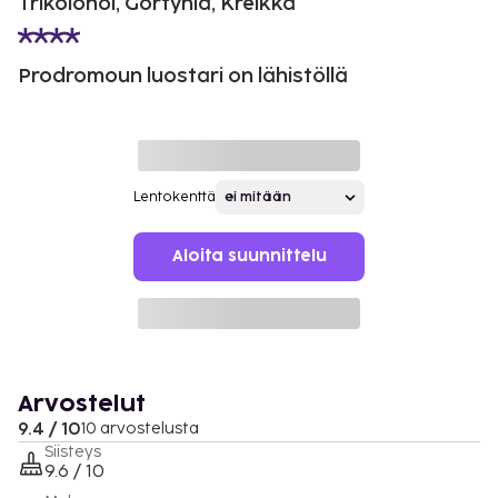
Trikolonoi, Gortynia, Kreikka
Prodromoun luostari on lähistöllä
Lentokenttä
Aloita suunnittelu
Arvostelut
9.4 / 10
10 arvostelusta
Siisteys
9.6 / 10