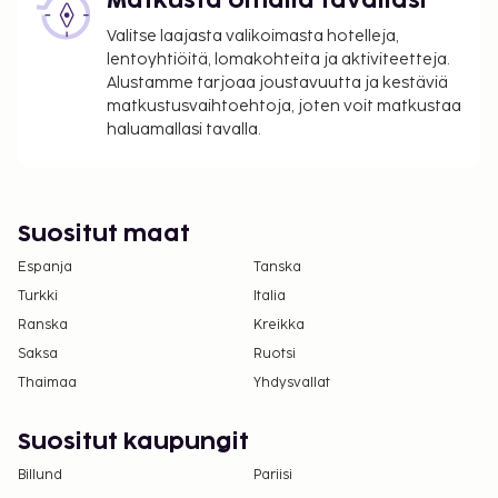
Matkusta omalla tavallasi
ilmoittamat maksut.
Valitse laajasta valikoimasta hotelleja,
Kansallisten määräysten vuoksi käteismaksut
lentoyhtiöitä, lomakohteita ja aktiviteetteja.
eivät voi ylittää 500 EUR:n suuruista summaa
Alustamme tarjoaa joustavuutta ja kestäviä
tässä majoituspaikassa. Saat lisätietoja asiasta
matkustusvaihtoehtoja, joten voit matkustaa
ottamalla yhteyttä majoituspaikkaan
haluamallasi tavalla.
varausvahvistuksessa olevien tietojen avulla.
Tämä hotelli: sopii LQBTQ+ -asiakkaille.
Hierontapalvelut ja kylpylähoidot tulee varata
etukäteen. Varauksen voi tehdä ottamalla
Suositut maat
majoituspaikkaan yhteyttä ennen saapumista
Espanja
Tanska
soittamalla varausvahvistuksessa olevaan
Turkki
Italia
numeroon.
Ranska
Kreikka
Majoituspaikassa on tarjolla
Saksa
Ruotsi
yhdistettäviä/vierekkäisiä huoneita, joiden
Thaimaa
Yhdysvallat
saatavuus on rajoitettua. Niitä voi pyytää
ottamalla yhteyttä majoituspaikkaan.
Yhteystiedot löytyvät varausvahvistuksesta.
Suositut kaupungit
Kaikki maksut voidaan maksaa käteisettömillä
Billund
Pariisi
maksutavoilla.