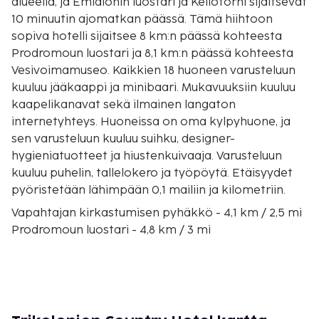
alueella, ja Emialonin luostari ja Kellotorni sijaitsevat
10 minuutin ajomatkan päässä. Tämä hiihtoon
sopiva hotelli sijaitsee 8 km:n päässä kohteesta
Prodromoun luostari ja 8,1 km:n päässä kohteesta
Vesivoimamuseo. Kaikkien 18 huoneen varusteluun
kuuluu jääkaappi ja minibaari. Mukavuuksiin kuuluu
kaapelikanavat sekä ilmainen langaton
internetyhteys. Huoneissa on oma kylpyhuone, ja
sen varusteluun kuuluu suihku, designer-
hygieniatuotteet ja hiustenkuivaaja. Varusteluun
kuuluu puhelin, tallelokero ja työpöytä. Etäisyydet
pyöristetään lähimpään 0,1 mailiin ja kilometriin.
Vapahtajan kirkastumisen pyhäkkö - 4,1 km / 2,5 mi
Prodromoun luostari - 4,8 km / 3 mi
Emialonin luostari - 6,5 km / 4,1 mi
Vesivoimamuseo - 8,1 km / 5,1 mi
Kellotorni - 8,7 km / 5,4 mi
Loussiosin rotko - 9,2 km / 5,7 mi
Vanhan Filosofin luostari - 14,1 km / 8,8 mi