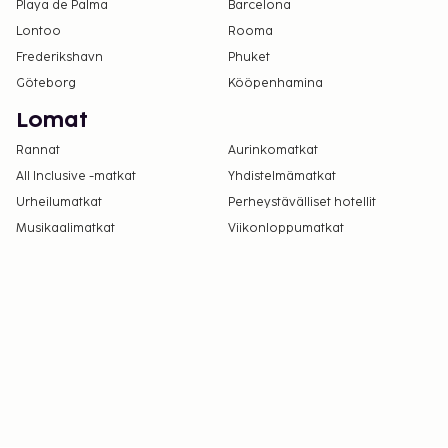
Playa de Palma
Barcelona
Tämä majoituspaikka toivottaa tervetulleiksi
Lontoo
Rooma
kaikki asiakkaat seksuaaliseen
Frederikshavn
Phuket
suuntautumiseen tai sukupuoli-identiteettiin
Göteborg
Kööpenhamina
katsomatta (LGBTQ+ -ystävällinen).
Lomat
Rannat
Aurinkomatkat
All Inclusive -matkat
Yhdistelmämatkat
Urheilumatkat
Perheystävälliset hotellit
Musikaalimatkat
Viikonloppumatkat