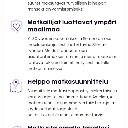
kahvila ja huonepalvelun (rajoitettuina aikoina).
suuret maksutavat turvallisen ja helpon
transaktion varmistamiseksi.
Baarissa voit nauttia raikasta juotavaa.
Majoituspaikka veloittaa seuraavat paikan päällä
Matkailijat luottavat ympäri
suoritettavat maksut. Maksuihin saattaa sisältyä
maailmaa
sovellettavat verot:
Yli 30 vuoden kokemuksella Sembo on osa
Kaupunki perii kaupunkiveron, joka maksetaan
maailmanlaajuisesti luotettavaa Stena-
majoituspaikassa. Veron määrä riippuu
ryhmää. Meidät tunnustetaan
kaudesta, eikä sitä välttämättä peritä ympäri
asiantuntemuksestamme ja meitä tukee alan
vuoden. Muita poikkeuksia tai alennuksia
johtavat akkreditoinnit, erityisesti autolla
matkustamisessa.
saatetaan soveltaa. Lisätietoja saat ottamalla
yhteyttä majoituspaikkaan
Helppo matkasuunnittelu
varausvahvistuksessa olevia tietoja käyttäen.
Kaupungin perimä vero: 1.11.–31.3. välisenä aikana
Suunnittele matkasi nopeasti yksinkertaisella
3.00 EUR per majoitustila per yö
varausjärjestelmällämme. Käytä Ameliaa, AI-
matkasuunnittelijaamme, vertaile hintoja ja
Kaupungin perimä vero: 1.4.–31.10. välisenä
löydä parhaat tarjoukset,
aikana 10.00 EUR per majoitustila per yö
pakettisuojelusuunnitelmamme turvin.
Tässä on mainittu kaikki majoituspaikan meille