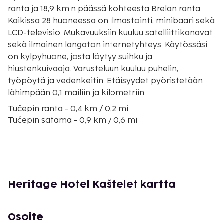
ranta ja 18,9 km:n päässä kohteesta Brelan ranta.
Kaikissa 28 huoneessa on ilmastointi, minibaari sekä
LCD-televisio. Mukavuuksiin kuuluu satelliittikanavat
sekä ilmainen langaton internetyhteys. Käytössäsi
on kylpyhuone, josta löytyy suihku ja
hiustenkuivaaja. Varusteluun kuuluu puhelin,
työpöytä ja vedenkeitin. Etäisyydet pyöristetään
lähimpään 0,1 mailiin ja kilometriin.
Tučepin ranta - 0,4 km / 0,2 mi
Tučepin satama - 0,9 km / 0,6 mi
Podgoran satama - 3,8 km / 2,3 mi
Makarskan rantakatu - 3,9 km / 2,4 mi
Biokovon luonnonpuiston ja taivaskävelyn
pääsisäänkäynti - 4,1 km / 2,5 mi
Fransiskaaniluostari - 4,1 km / 2,6 mi
Heritage Hotel Kaštelet kartta
Simpukkamuseo - 4,1 km / 2,6 mi
Biokovon luonnonpuisto - 4,2 km / 2,6 mi
Podgoran ranta - 4,2 km / 2,6 mi
Osoite