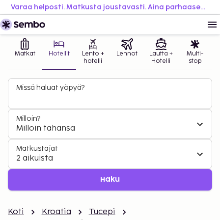
Varaa helposti. Matkusta joustavasti. Aina parhaaseen hintaan.
Matkat
Hotellit
Lento +
Lennot
Lautta +
Multi-
hotelli
Hotelli
stop
Missä haluat yöpyä?
Milloin?
Milloin tahansa
Matkustajat
2 aikuista
Haku
Koti
Kroatia
Tucepi