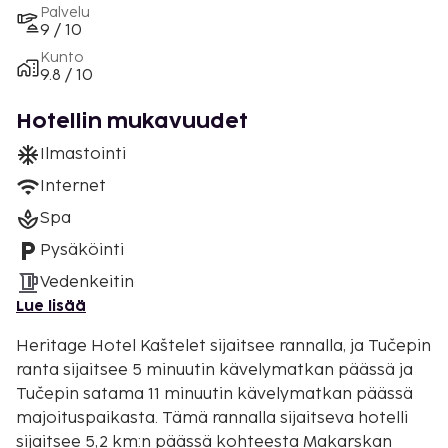
Palvelu
9 / 10
Kunto
9.8 / 10
Hotellin mukavuudet
Ilmastointi
Internet
Spa
Pysäköinti
Vedenkeitin
Lue lisää
Heritage Hotel Kaštelet sijaitsee rannalla, ja Tučepin
ranta sijaitsee 5 minuutin kävelymatkan päässä ja
Tučepin satama 11 minuutin kävelymatkan päässä
majoituspaikasta. Tämä rannalla sijaitseva hotelli
sijaitsee 5,2 km:n päässä kohteesta Makarskan