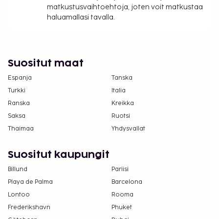
majoituspaikkaan käyttämällä
matkustusvaihtoehtoja, joten voit matkustaa
varausvahvistuksessa olevia yhteystietoja
haluamallasi tavalla.
(lemmikeistä veloitetaan lisämaksuja, ja niistä
löytyy lisätietoja lisämaksuja koskevassa
osiossa).
Suositut maat
Espanja
Tanska
Turkki
Italia
Ranska
Kreikka
Saksa
Ruotsi
Thaimaa
Yhdysvallat
Suositut kaupungit
Billund
Pariisi
Playa de Palma
Barcelona
Lontoo
Rooma
Frederikshavn
Phuket