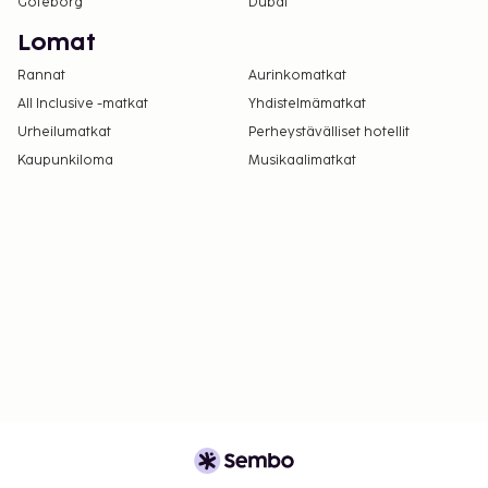
Göteborg
Dubai
Lomat
Rannat
Aurinkomatkat
All Inclusive -matkat
Yhdistelmämatkat
Urheilumatkat
Perheystävälliset hotellit
Kaupunkiloma
Musikaalimatkat