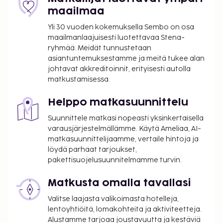
internetyhteys, kampaamo ja ostosmahdollisuuksia
maailmaa
paikan päällä. Tämä hotelli tarjoaa asiakkailleen
Yli 30 vuoden kokemuksella Sembo on osa
ravintolan. Palveluihin kuuluu myös huonepalvelu
maailmanlaajuisesti luotettavaa Stena-
(rajoitettuina aikoina). Ilmainen tilauksen mukaan
ryhmää. Meidät tunnustetaan
valmistettu aamiainen tarjoillaan päivittäin klo
asiantuntemuksestamme ja meitä tukee alan
7.00–11.00.
johtavat akkreditoinnit, erityisesti autolla
matkustamisessa.
Kattamaton omatoiminen pysäköinti: 10 EUR
per päivä
Helppo matkasuunnittelu
Lemmikkitakuumaksu: 100 EUR per yöpyminen
Lemmikit: 25 EUR per lemmikki per päivä
Suunnittele matkasi nopeasti yksinkertaisella
Avustajaeläimistä ei veloiteta lisämaksuja
varausjärjestelmällämme. Käytä Ameliaa, AI-
matkasuunnittelijaamme, vertaile hintoja ja
Vauvansänky: 10 EUR per päivä
löydä parhaat tarjoukset,
Yllä oleva luettelo ei ehkä kata kaikkea. Maksut ja
pakettisuojelusuunnitelmamme turvin.
takuumaksut eivät välttämättä sisällä veroja, ja ne
Matkusta omalla tavallasi
saattavat muuttua.
Valitse laajasta valikoimasta hotelleja,
Asiakkaat voivat järjestää lemmikkiensä
lentoyhtiöitä, lomakohteita ja aktiviteetteja.
majoituksen ottamalla yhteyttä suoraan
Alustamme tarjoaa joustavuutta ja kestäviä