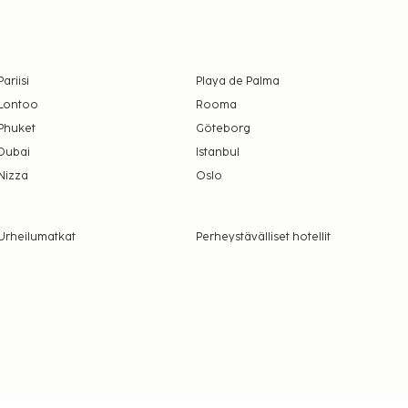
Pariisi
Playa de Palma
Lontoo
Rooma
Phuket
Göteborg
Dubai
Istanbul
Nizza
Oslo
Urheilumatkat
Perheystävälliset hotellit