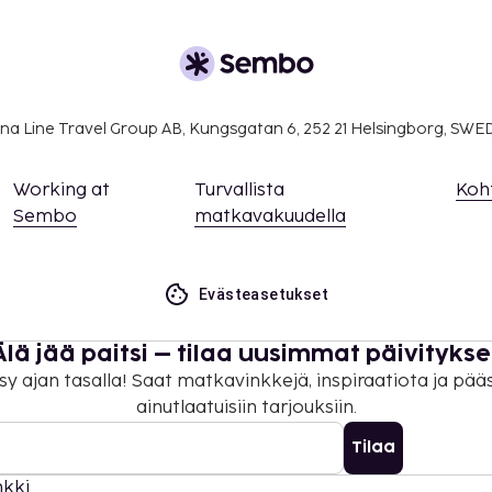
na Line Travel Group AB, Kungsgatan 6, 252 21 Helsingborg, SW
Working at
Turvallista
Koh
Sembo
matkavakuudella
Evästeasetukset
Älä jää paitsi – tilaa uusimmat päivitykse
sy ajan tasalla! Saat matkavinkkejä, inspiraatiota ja pää
ainutlaatuisiin tarjouksiin.
Tilaa