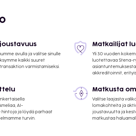
bo
 joustavuus
Matkailijat 
mme avulla ja valitse sinulle
Yli 30 vuoden kokem
ksymme kaikki suuret
luotettavaa Stena-
 transaktion varmistamiseksi.
asiantuntemuksesta
akkreditoinnit, erity
ttelu
Matkusta oma
nkertaisella
Valitse laajasta valik
meliaa, AI-
lomakohteita ja akti
 hintoja ja löydä parhaat
joustavuutta ja kest
itelmamme turvin.
matkustaa haluamalla