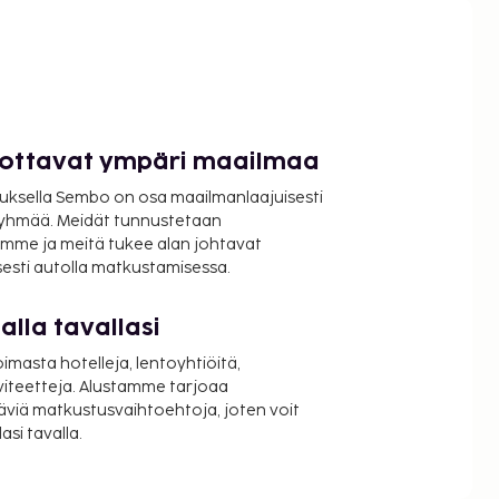
luottavat ympäri maailmaa
uksella Sembo on osa maailmanlaajuisesti
ryhmää. Meidät tunnustetaan
mme ja meitä tukee alan johtavat
isesti autolla matkustamisessa.
lla tavallasi
oimasta hotelleja, lentoyhtiöitä,
viteetteja. Alustamme tarjoaa
äviä matkustusvaihtoehtoja, joten voit
si tavalla.