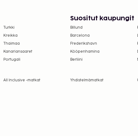
Suositut kaupungit
Turkki
Billund
Kreikka
Barcelona
Thaimaa
Frederikshavn
Kanariansaaret
Kööpenhamina
Portugali
Berliini
All Inclusive -matkat
Yhdistelmämatkat