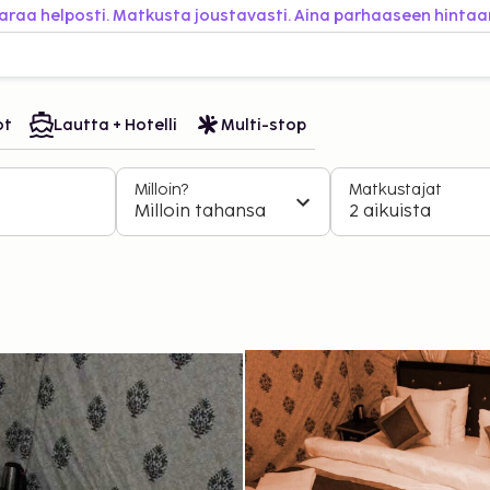
araa helposti. Matkusta joustavasti. Aina parhaaseen hintaa
ot
Lautta + Hotelli
Multi-stop
Milloin?
Matkustajat
Milloin tahansa
2 aikuista