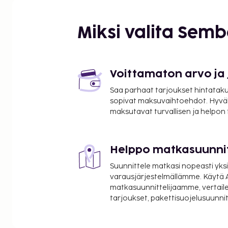
Miksi valita Sem
Voittamaton arvo ja
Saa parhaat tarjoukset hintatakuu
sopivat maksuvaihtoehdot. Hyvä
maksutavat turvallisen ja helpon
Helppo matkasuunni
Suunnittele matkasi nopeasti yksi
varausjärjestelmällämme. Käytä A
matkasuunnittelijaamme, vertaile
tarjoukset, pakettisuojelusuunn