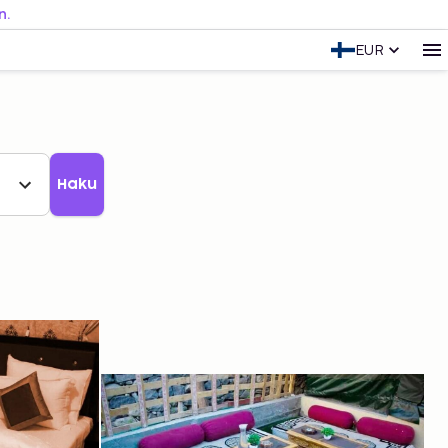
n.
EUR
Haku