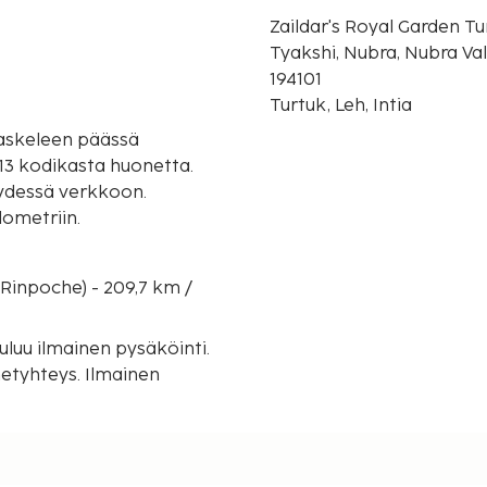
Zaildar's Royal Garden Tu
Tyakshi, Nubra, Nubra Val
194101
Turtuk, Leh, Intia
 askeleen päässä
13 kodikasta huonetta.
eydessä verkkoon.
lometriin.
 Rinpoche) - 209,7 km /
uluu ilmainen pysäköinti.
etyhteys. Ilmainen
00.