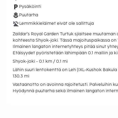
Pysäköinti
Puutarha
Lemmikkieläimet eivät ole sallittuja
Zaildar's Royal Garden Turtuk sjiaitsee muutaman
kohteesta Shyok-joki. Tässä majoituspaikassa on 
Ilmainen langaton internetyhteys pitää sinut yht
Etäisyydet pyöristetään lähimpään 0,1 mailiin ja ki
Shyok-joki - 0,1 km / 0,1 mi
Lähin suuri lentokenttä on Leh (IXL-Kushok Bakula
130,3 mi
Vastaanotto on avoinna rajoitetusti. Palveluihin ku
Hyödynnä puutarha sekä ilmainen langaton intern
buffetaamiainen tarjoillaan päivittäin klo 8.00–10.