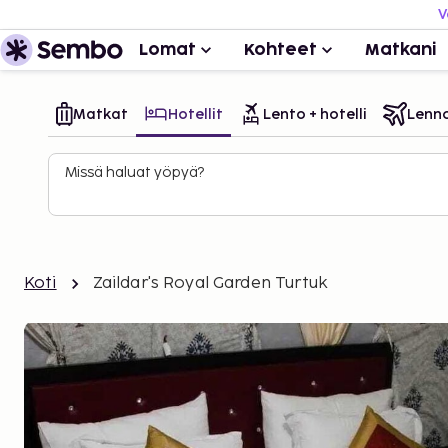
V
Lomat
Kohteet
Matkani
Matkat
Hotellit
Lento + hotelli
Lenn
Missä haluat yöpyä?
Koti
Zaildar's Royal Garden Turtuk