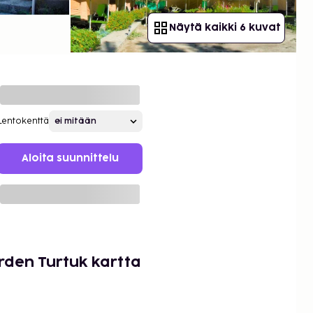
Näytä kaikki 6 kuvat
Lentokenttä
Aloita suunnittelu
arden Turtuk kartta