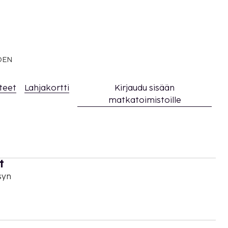
EDEN
teet
Lahjakortti
Kirjaudu sisään
matkatoimistoille
t
syn