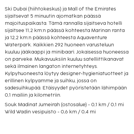
Ski Dubai (hiihtokeskus) ja Mall of the Emirates
sijaitsevat 5 minuutin ajomatkan päässä
majoituspaikasta. Tämä rannalla sijaitseva hotelli
sijaitsee 11,2 km:n päässä kohteesta Marinan ranta
ja 12,2 km:n päässä kohteesta Aquaventure
Waterpark. Kaikkien 292 huoneen varusteluun
kuuluu jääkaappi ja minibaari. Jokaisessa huoneessa
on parveke. Mukavuuksiin kuuluu satelliittikanavat
sekä ilmainen langaton internetyhteys.
Kylpyhuoneesta löytyy designer-hygieniatuotteet ja
erillinen kylpyamme ja suihku, jossa on
sadesuihkupää. Etäisyydet pyöristetään lähimpään
0,1 mailiin ja kilometriin.
Souk Madinat Jumeirah (ostosalue) - 0,1 km / 0,1 mi
Wild Wadin vesipuisto - 0,6 km / 0,4 mi
Burj al-arab - 0,9 km / 0,6 mi
Umm Suqeim (ranta) - 2 km / 1,3 mi
Kite Beach (ranta) - 2,9 km / 1,8 mi