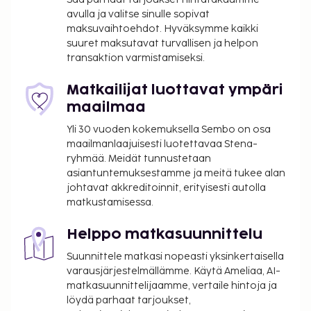
avulla ja valitse sinulle sopivat
(DXB-Dubain kansainvälinen lentoasema).
maksuvaihtoehdot. Hyväksymme kaikki
Käytössäsi on ilmainen kiinteä internetyhteys,
suuret maksutavat turvallisen ja helpon
business center ja limusiini- / town car -palvelu.
transaktion varmistamiseksi.
Tämä hotelli tarjoaa asiakkailleen seuraavat
kokoustilat: konferenssikeskus ja kokoushuoneita.
Matkailijat luottavat ympäri
Käytössäsi on lentokenttäkuljetukset (saatavilla
maailmaa
ympäri vuorokauden). Jos saavut autolla, voit
Yli 30 vuoden kokemuksella Sembo on osa
pysäköidä helposti, sillä ilmainen valet-pysäköinti
maailmanlaajuisesti luotettavaa Stena-
kuuluu myös palveluihin. Voit rentoutua kylpylässä,
ryhmää. Meidät tunnustetaan
jonka palveluihin sisältyvät muun muassa
asiantuntemuksestamme ja meitä tukee alan
hierontapalvelut, vartalohoidot ja kasvohoidot.
johtavat akkreditoinnit, erityisesti autolla
matkustamisessa.
Käytössäsi on muun muassa yksityinen ranta sekä 2
sisä- ja 15 ulkouima-allasta. Tämän hotellin
Helppo matkasuunnittelu
palveluihin kuuluu ilmainen langaton internetyhteys,
concierge-palvelut ja lastenvahti (lisämaksusta). Jos
Suunnittele matkasi nopeasti yksinkertaisella
haluat viettää päiväsi ostoksilla, voit hyödyntää
varausjärjestelmällämme. Käytä Ameliaa, AI-
matkasuunnittelijaamme, vertaile hintoja ja
ilmaiset kuljetukset. Nauti ruoista hotellin
löydä parhaat tarjoukset,
ravintolassa nimeltä Hanaaya, joka on yksi