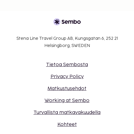
Korkeintaan 11 vuotta vanhat lapset voivat
majoittua ilmaiseksi, kun he käyttävät
vanhemman tai huoltajan huoneessa olevia
sänkyjä.
Vain sisäänkirjautuneet asiakkaat saavat
Stena Line Travel Group AB, Kungsgatan 6, 252 21
oleskella huoneissa.
Helsingborg, SWEDEN
Tämä majoituspaikka ei salli lemmikkejä ja
avustajaeläimiä.
Kontaktiton uloskirjautuminen on saatavilla.
Tietoa Sembosta
Privacy Policy
Matkustusehdot
Working at Sembo
Turvallista matkavakuudella
Kohteet