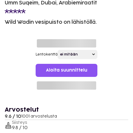
Umm Suqeim, Dubai, Arabiemiraatit
Wild Wadin vesipuisto on lähistöllä.
Lentokenttä
Aloita suunnittelu
Arvostelut
9.6 / 10
1001 arvostelusta
Siisteys
9.8 / 10