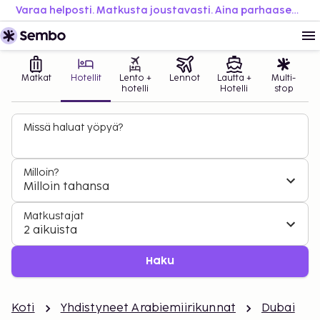
Varaa helposti. Matkusta joustavasti. Aina parhaaseen hintaan.
Matkat
Hotellit
Lento +
Lennot
Lautta +
Multi-
hotelli
Hotelli
stop
Missä haluat yöpyä?
Milloin?
Milloin tahansa
Matkustajat
2 aikuista
Haku
Koti
Yhdistyneet Arabiemiirikunnat
Dubai