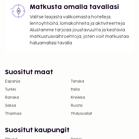
Matkusta omalla tavallasi
Valitse laajasta valikoimasta hotelleja,
lentoyhtiöitä, lomakohteita ja aktiviteetteja.
Alustamme tarjoaa joustavuutta ja kestäviä
matkustusvaihtoehtoja, joten voit matkustaa
haluamallasi tavalla.
Suositut maat
Espanja
Tanska
Turkki
Italia
Ranska
Kreikka
Saksa
Ruotsi
Thaimaa
Yhdysvallat
Suositut kaupungit