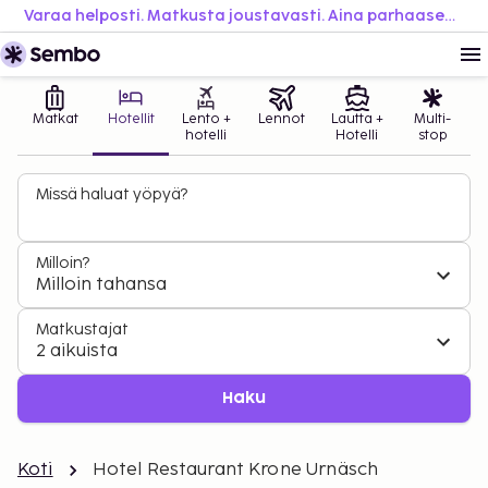
Varaa helposti. Matkusta joustavasti. Aina parhaaseen hintaan.
Matkat
Hotellit
Lento +
Lennot
Lautta +
Multi-
hotelli
Hotelli
stop
Missä haluat yöpyä?
Milloin?
Milloin tahansa
Matkustajat
2 aikuista
Haku
Koti
Hotel Restaurant Krone Urnäsch