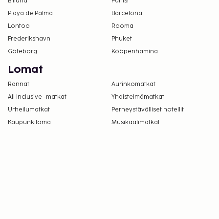
Billund
Pariisi
Playa de Palma
Barcelona
Lontoo
Rooma
Frederikshavn
Phuket
Göteborg
Kööpenhamina
Lomat
Rannat
Aurinkomatkat
All Inclusive -matkat
Yhdistelmämatkat
Urheilumatkat
Perheystävälliset hotellit
Kaupunkiloma
Musikaalimatkat