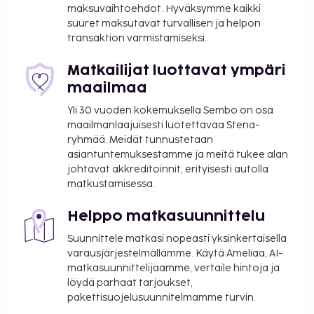
maksuvaihtoehdot. Hyväksymme kaikki
Lemmikit: 20.00 CHF per lemmikki per yö
suuret maksutavat turvallisen ja helpon
Avustajaeläimistä ei veloiteta lisämaksuja
transaktion varmistamiseksi.
Yllä oleva luettelo ei ehkä kata kaikkea. Maksut ja
Matkailijat luottavat ympäri
takuumaksut eivät välttämättä sisällä veroja, ja ne
maailmaa
saattavat muuttua.
Yli 30 vuoden kokemuksella Sembo on osa
Autoa ei tarvita tähän majoituspaikkaan
maailmanlaajuisesti luotettavaa Stena-
pääsemiseksi.
ryhmää. Meidät tunnustetaan
asiantuntemuksestamme ja meitä tukee alan
johtavat akkreditoinnit, erityisesti autolla
matkustamisessa.
Helppo matkasuunnittelu
Suunnittele matkasi nopeasti yksinkertaisella
varausjärjestelmällämme. Käytä Ameliaa, AI-
matkasuunnittelijaamme, vertaile hintoja ja
löydä parhaat tarjoukset,
pakettisuojelusuunnitelmamme turvin.