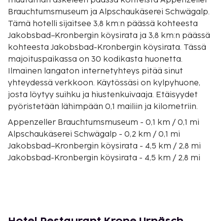
muutaman askeleen päässä kohteista Appenzeller
Brauchtumsmuseum ja Alpschaukäserei Schwägalp.
Tämä hotelli sijaitsee 3,8 km:n päässä kohteesta
Jakobsbad–Kronbergin köysirata ja 3,8 km:n päässä
kohteesta Jakobsbad-Kronbergin köysirata. Tässä
majoituspaikassa on 30 kodikasta huonetta.
Ilmainen langaton internetyhteys pitää sinut
yhteydessä verkkoon. Käytössäsi on kylpyhuone,
josta löytyy suihku ja hiustenkuivaaja. Etäisyydet
pyöristetään lähimpään 0,1 mailiin ja kilometriin.
Appenzeller Brauchtumsmuseum - 0,1 km / 0,1 mi
Alpschaukäserei Schwägalp - 0,2 km / 0,1 mi
Jakobsbad–Kronbergin köysirata - 4,5 km / 2,8 mi
Jakobsbad-Kronbergin köysirata - 4,5 km / 2,8 mi
Bobrata Jakobsbad - 4,6 km / 2,8 mi
Pyhän Jaakobin tie - 10,3 km / 6,4 mi
Appenzell-museo - 10,6 km / 6,6 mi
Alppien panoraamapolku - 10,6 km / 6,6 mi
Appenzeller Volkskunde-Museum - 10,6 km / 6,6 mi