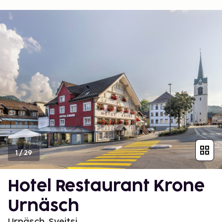
1
/
29
Hotel Restaurant Krone
Urnäsch
Urnäsch, Sveitsi