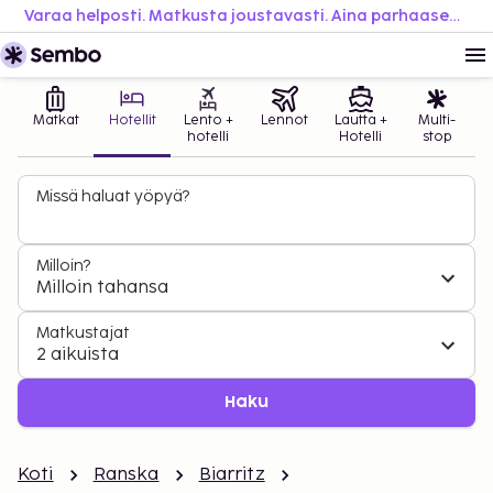
Varaa helposti. Matkusta joustavasti. Aina parhaaseen hintaan.
Matkat
Hotellit
Lento +
Lennot
Lautta +
Multi-
hotelli
Hotelli
stop
Missä haluat yöpyä?
Milloin?
Milloin tahansa
Matkustajat
2 aikuista
Haku
Koti
Ranska
Biarritz