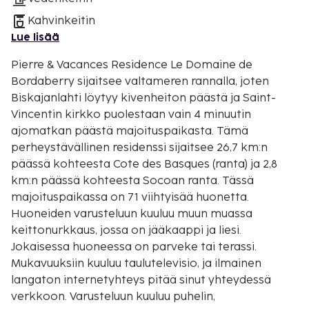
Kahvinkeitin
Lue lisää
Pierre & Vacances Residence Le Domaine de
Bordaberry sijaitsee valtameren rannalla, joten
Biskajanlahti löytyy kivenheiton päästä ja Saint-
Vincentin kirkko puolestaan vain 4 minuutin
ajomatkan päästä majoituspaikasta. Tämä
perheystävällinen residenssi sijaitsee 26,7 km:n
päässä kohteesta Cote des Basques (ranta) ja 2,8
km:n päässä kohteesta Socoan ranta. Tässä
majoituspaikassa on 71 viihtyisää huonetta.
Huoneiden varusteluun kuuluu muun muassa
keittonurkkaus, jossa on jääkaappi ja liesi.
Jokaisessa huoneessa on parveke tai terassi.
Mukavuuksiin kuuluu taulutelevisio, ja ilmainen
langaton internetyhteys pitää sinut yhteydessä
verkkoon. Varusteluun kuuluu puhelin,