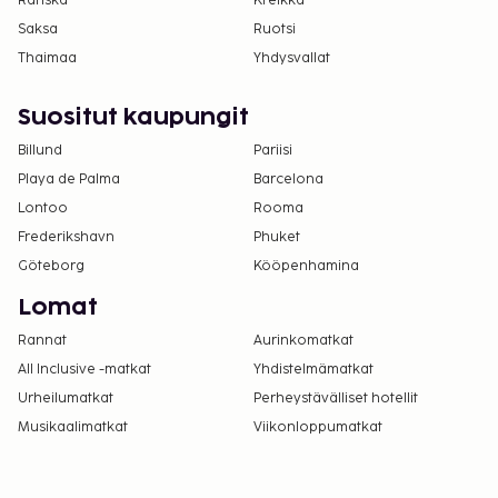
Ranska
Kreikka
Majoituspaikka siivotaan ammattimaisesti.
Saksa
Ruotsi
Kontaktiton uloskirjautuminen on saatavilla.
Thaimaa
Yhdysvallat
Suositut kaupungit
Billund
Pariisi
Playa de Palma
Barcelona
Lontoo
Rooma
Frederikshavn
Phuket
Göteborg
Kööpenhamina
Lomat
Rannat
Aurinkomatkat
All Inclusive -matkat
Yhdistelmämatkat
Urheilumatkat
Perheystävälliset hotellit
Musikaalimatkat
Viikonloppumatkat