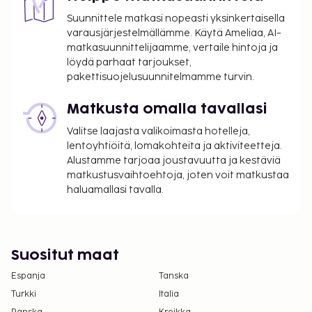
Avustajaeläimistä ei veloiteta lisämaksuja
Suunnittele matkasi nopeasti yksinkertaisella
Aikainen sisäänkirjautuminen on saatavilla
varausjärjestelmällämme. Käytä Ameliaa, AI-
matkasuunnittelijaamme, vertaile hintoja ja
lisämaksusta (saatavuuden mukaan)
löydä parhaat tarjoukset,
Myöhäinen uloskirjautuminen on saatavilla
pakettisuojelusuunnitelmamme turvin.
lisämaksusta (saatavuuden mukaan)
Vauvansänky: 45.0 EUR per viikko
Matkusta omalla tavallasi
Syöttötuoli: 10 EUR per yöpyminen
Valitse laajasta valikoimasta hotelleja,
Yllä oleva luettelo ei ehkä kata kaikkea. Maksut ja
lentoyhtiöitä, lomakohteita ja aktiviteetteja.
takuumaksut eivät välttämättä sisällä veroja, ja ne
Alustamme tarjoaa joustavuutta ja kestäviä
matkustusvaihtoehtoja, joten voit matkustaa
saattavat muuttua.
haluamallasi tavalla.
Kansallisten määräysten vuoksi käteismaksut
eivät voi ylittää 1000 EUR:n suuruista summaa
tässä majoituspaikassa. Saat lisätietoja asiasta
ottamalla yhteyttä majoituspaikkaan
Suositut maat
varausvahvistuksessa olevien tietojen avulla.
Espanja
Tanska
Kausiluontoinen uima-allas on käytettävissä
Turkki
Italia
toukokuusta syyskuuhun.