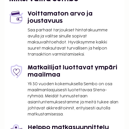
San Sebastian (EAS) - 17,5 km / 10,9 mi
Biarritz (BIQ-Pays Basque) - 22,6 km / 14,1 mi
Voittamaton arvo ja
Majoituspaikan ensisijainen lentokenttä on Biarritz
joustavuus
(BIQ-Pays Basque).
Saa parhaat tarjoukset hintatakuumme
Palveluihin kuuluu ilmainen pysäköinti. Hotellin
avulla ja valitse sinulle sopivat
tarjoamiin harrastuksiin/mukavuuksiin kuuluu
maksuvaihtoehdot. Hyväksymme kaikki
ulkotenniskenttä ja kauden mukainen ulkouima-
suuret maksutavat turvallisen ja helpon
transaktion varmistamiseksi.
allas.
Majoituspaikka veloittaa seuraavat paikan päällä
Matkailijat luottavat ympäri
suoritettavat maksut. Maksuihin saattaa sisältyä
maailmaa
sovellettavat verot:
Yli 30 vuoden kokemuksella Sembo on osa
Takuumaksu: 200 EUR per yöpyminen
maailmanlaajuisesti luotettavaa Stena-
7.20 prosentin suuruinen kaupunki-/paikallisvero
ryhmää. Meidät tunnustetaan
peritään
asiantuntemuksestamme ja meitä tukee alan
johtavat akkreditoinnit, erityisesti autolla
Tässä on mainittu kaikki majoituspaikan meille
matkustamisessa.
ilmoittamat maksut.
Helppo matkasuunnittelu
Lemmikit: 12 EUR per lemmikki per päivä