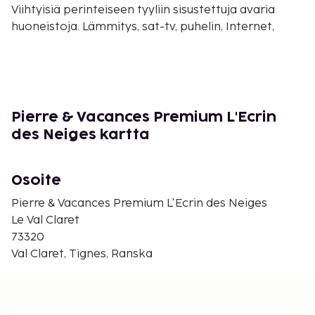
Viihtyisiä perinteiseen tyyliin sisustettuja avaria
huoneistoja. Lämmitys, sat-tv, puhelin, Internet,
mikro, kahvinkeitin, leivänpaahdin, astianpesukone,
hiustenkuivaaja, kylpy/suihku ja wc. Parveke tai
terassi.
Palvelut rakennuksessa
Pierre & Vacances Premium L'Ecrin
Vastaanotto, Wi-Fi, paikoitus (maksullinen),
des Neiges kartta
rajoitettu määrä.
Lisävalinta
Osoite
Vauvasetti (sänky, lakana, hoitopöytä, syöttötuoli,
Pierre & Vacances Premium L'Ecrin des Neiges
pienet kärryt lapsille 2 ikävuoteen asti), varattavissa
Le Val Claret
etukäteen maksutta. Lemmikkieläin (maksullinen).
73320
Val Claret, Tignes, Ranska
Muuta
Loppusiivous sisältyy. Keittiön siivous, majoittuja
tekee. Vuodevaatteet ja pyyhkeet sisältyvät.