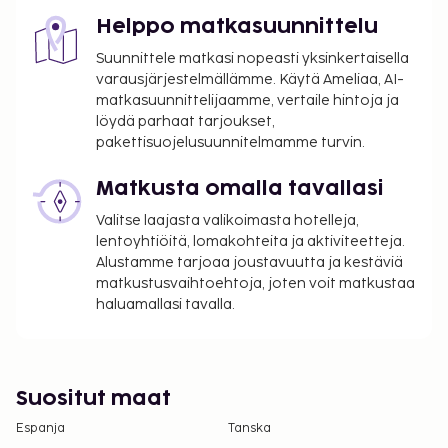
Helppo matkasuunnittelu
Suunnittele matkasi nopeasti yksinkertaisella
varausjärjestelmällämme. Käytä Ameliaa, AI-
matkasuunnittelijaamme, vertaile hintoja ja
löydä parhaat tarjoukset,
pakettisuojelusuunnitelmamme turvin.
Matkusta omalla tavallasi
Valitse laajasta valikoimasta hotelleja,
lentoyhtiöitä, lomakohteita ja aktiviteetteja.
Alustamme tarjoaa joustavuutta ja kestäviä
matkustusvaihtoehtoja, joten voit matkustaa
haluamallasi tavalla.
Suositut maat
Espanja
Tanska