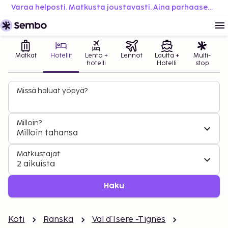
Varaa helposti. Matkusta joustavasti. Aina parhaaseen hintaan.
Matkat
Hotellit
Lento +
Lennot
Lautta +
Multi-
hotelli
Hotelli
stop
Missä haluat yöpyä?
Milloin?
Milloin tahansa
Matkustajat
2 aikuista
Haku
Koti
Ranska
Val d´Isere -Tignes