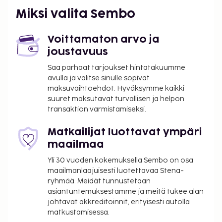
Turistivero/ympäristömaksu maksetaan paikan
Miksi valita Sembo
päällä. Vakuusmaksu € 300.
4 kerr., hissi.
Voittamaton arvo ja
Varaa ajoissa -alennus
joustavuus
Saa parhaat tarjoukset hintatakuumme
Kun varaat ennen 4.11.2014, saat 10-20% alennusta
avulla ja valitse sinulle sopivat
tietyistä huoneistoista.
maksuvaihtoehdot. Hyväksymme kaikki
Saapuminen
suuret maksutavat turvallisen ja helpon
transaktion varmistamiseksi.
Lauantai ja viikko. Check in -aika: 17:00,
huoneenluovutusaika: 10:00.
Matkailijat luottavat ympäri
maailmaa
Yli 30 vuoden kokemuksella Sembo on osa
maailmanlaajuisesti luotettavaa Stena-
ryhmää. Meidät tunnustetaan
asiantuntemuksestamme ja meitä tukee alan
johtavat akkreditoinnit, erityisesti autolla
matkustamisessa.