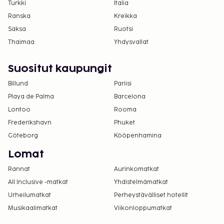
Turkki
Italia
Ranska
Kreikka
Saksa
Ruotsi
Thaimaa
Yhdysvallat
Suositut kaupungit
Billund
Pariisi
Playa de Palma
Barcelona
Lontoo
Rooma
Frederikshavn
Phuket
Göteborg
Kööpenhamina
Lomat
Rannat
Aurinkomatkat
All Inclusive -matkat
Yhdistelmämatkat
Urheilumatkat
Perheystävälliset hotellit
Musikaalimatkat
Viikonloppumatkat