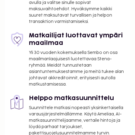
avulla ja valitse sinulle sopivat
Käytössäsi on ilmainen kiinteä internetyhteys,
maksuvaihtoehdot. Hyväksymme kaikki
ympäri vuorokauden auki oleva vastaanotto ja
suuret maksutavat turvallisen ja helpon
transaktion varmistamiseksi.
matkatavarasäilytys. Seuraavat palvelut ovat
saatavilla: ilmainen langaton internetyhteys ja
Matkailijat luottavat ympäri
concierge-palvelut. Baarissa voit nauttia raikasta
maailmaa
juotavaa. Maksullinen buffetaamiainen tarjotaan
päivittäin klo 7.00–10.30. Tämän majoituspaikan
Yli 30 vuoden kokemuksella Sembo on osa
virallisen tähtiluokituksen on myöntänyt Ranskan
maailmanlaajuisesti luotettavaa Stena-
ryhmää. Meidät tunnustetaan
turismin kehitysjärjestö ATOUT.
asiantuntemuksestamme ja meitä tukee alan
Majoituspaikka veloittaa seuraavat paikan päällä
johtavat akkreditoinnit, erityisesti autolla
suoritettavat maksut. Maksuihin saattaa sisältyä
matkustamisessa.
sovellettavat verot:
Helppo matkasuunnittelu
Kaupungin perimä vero: 5.53 EUR per henkilö
per yö. Tätä veroa ei peritä alle 18 vuotta
Suunnittele matkasi nopeasti yksinkertaisella
vanhoilta lapsilta.
varausjärjestelmällämme. Käytä Ameliaa, AI-
matkasuunnittelijaamme, vertaile hintoja ja
Tässä on mainittu kaikki majoituspaikan meille
löydä parhaat tarjoukset,
ilmoittamat maksut.
pakettisuojelusuunnitelmamme turvin.