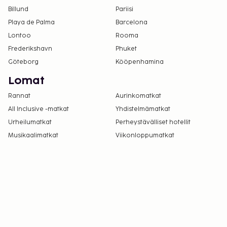
Billund
Pariisi
Playa de Palma
Barcelona
Lontoo
Rooma
Frederikshavn
Phuket
Göteborg
Kööpenhamina
Lomat
Rannat
Aurinkomatkat
All Inclusive -matkat
Yhdistelmämatkat
Urheilumatkat
Perheystävälliset hotellit
Musikaalimatkat
Viikonloppumatkat