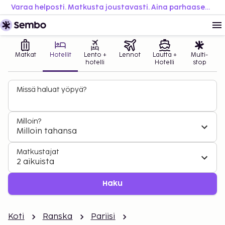
Varaa helposti. Matkusta joustavasti. Aina parhaaseen hintaan.
Matkat
Hotellit
Lento +
Lennot
Lautta +
Multi-
hotelli
Hotelli
stop
Missä haluat yöpyä?
Milloin?
Milloin tahansa
Matkustajat
2 aikuista
Haku
Koti
Ranska
Pariisi