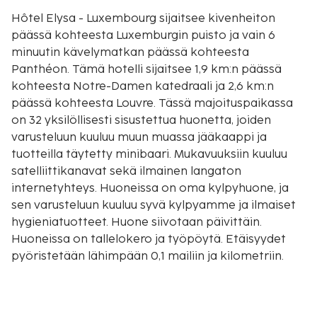
Hôtel Elysa - Luxembourg sijaitsee kivenheiton
päässä kohteesta Luxemburgin puisto ja vain 6
minuutin kävelymatkan päässä kohteesta
Panthéon. Tämä hotelli sijaitsee 1,9 km:n päässä
kohteesta Notre-Damen katedraali ja 2,6 km:n
päässä kohteesta Louvre. Tässä majoituspaikassa
on 32 yksilöllisesti sisustettua huonetta, joiden
varusteluun kuuluu muun muassa jääkaappi ja
tuotteilla täytetty minibaari. Mukavuuksiin kuuluu
satelliittikanavat sekä ilmainen langaton
internetyhteys. Huoneissa on oma kylpyhuone, ja
sen varusteluun kuuluu syvä kylpyamme ja ilmaiset
hygieniatuotteet. Huone siivotaan päivittäin.
Huoneissa on tallelokero ja työpöytä. Etäisyydet
pyöristetään lähimpään 0,1 mailiin ja kilometriin.
Luxemburgin puisto - 0,1 km / 0,1 mi
Sorbonnen yliopisto - 0,2 km / 0,1 mi
Panthéon - 0,5 km / 0,3 mi