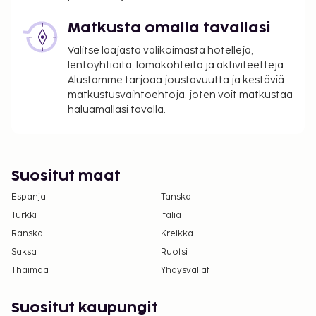
Maksu buffetaamiaisesta: noin 14 EUR aikuisille
Matkusta omalla tavallasi
ja 14 EUR lapsille
Valitse laajasta valikoimasta hotelleja,
Yllä oleva luettelo ei ehkä kata kaikkea. Maksut ja
lentoyhtiöitä, lomakohteita ja aktiviteetteja.
takuumaksut eivät välttämättä sisällä veroja, ja ne
Alustamme tarjoaa joustavuutta ja kestäviä
matkustusvaihtoehtoja, joten voit matkustaa
saattavat muuttua.
haluamallasi tavalla.
Kansallisten määräysten vuoksi käteismaksut
eivät voi ylittää 1000 EUR:n suuruista summaa
tässä majoituspaikassa. Saat lisätietoja asiasta
ottamalla yhteyttä majoituspaikkaan
Suositut maat
varausvahvistuksessa olevien tietojen avulla.
Espanja
Tanska
Turkki
Italia
Ranska
Kreikka
Saksa
Ruotsi
Thaimaa
Yhdysvallat
Suositut kaupungit