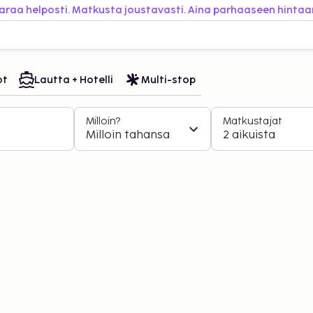
araa helposti. Matkusta joustavasti. Aina parhaaseen hintaa
ot
Lautta + Hotelli
Multi-stop
Milloin?
Matkustajat
Milloin tahansa
2 aikuista