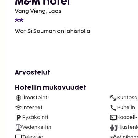
M&M hotel
Vang Vieng, Laos
Wat Si Souman on lähistöllä
Arvostelut
Hotellin mukavuudet
Ilmastointi
Kuntosal
Internet
Puhelin
Pysäköinti
Kaapeli- 
Vedenkeitin
Hiustenk
Televisio
Minibaar