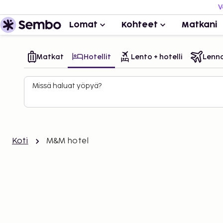
V
Lomat
Kohteet
Matkani
Matkat
Hotellit
Lento + hotelli
Lenn
Missä haluat yöpyä?
Koti
M&M hotel