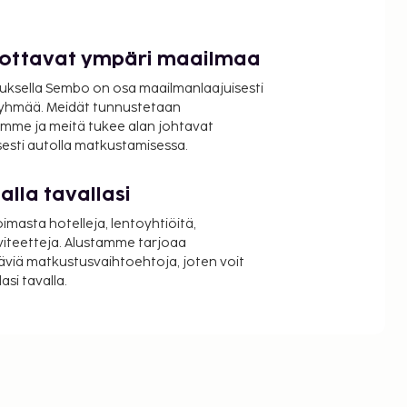
luottavat ympäri maailmaa
uksella Sembo on osa maailmanlaajuisesti
ryhmää. Meidät tunnustetaan
mme ja meitä tukee alan johtavat
isesti autolla matkustamisessa.
lla tavallasi
oimasta hotelleja, lentoyhtiöitä,
viteetteja. Alustamme tarjoaa
äviä matkustusvaihtoehtoja, joten voit
si tavalla.