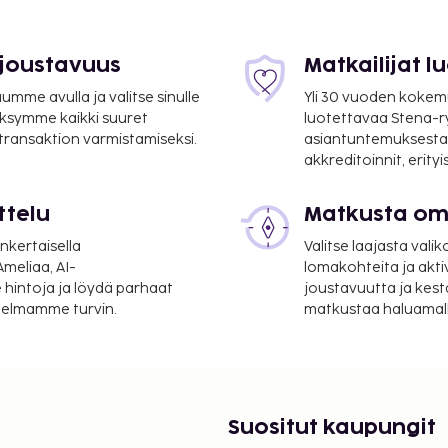
n kansainvälinen
 joustavuus
Matkailijat 
taanotto,
mme avulla ja valitse sinulle
Yli 30 vuoden kokem
ksymme kaikki suuret
luotettavaa Stena-
n kuuluu ilmainen
 transaktion varmistamiseksi.
asiantuntemuksesta
ntokeskus ja ilmainen
akkreditoinnit, erity
tarjoillaan päivittäin
ttelu
Matkusta oma
nkertaisella
Valitse laajasta valik
a takuumaksut eivät
meliaa, AI-
lomakohteita ja akti
.
 hintoja ja löydä parhaat
joustavuutta ja kest
itelmamme turvin.
matkustaa haluamalla
a.
ustajaeläimiä.
Suositut kaupungit