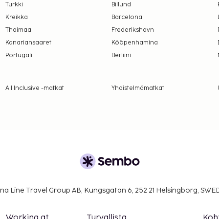
Turkki
Billund
Kreikka
Barcelona
Thaimaa
Frederikshavn
Kanariansaaret
Kööpenhamina
Portugali
Berliini
All Inclusive -matkat
Yhdistelmämatkat
na Line Travel Group AB, Kungsgatan 6, 252 21 Helsingborg, SW
Working at
Turvallista
Koh