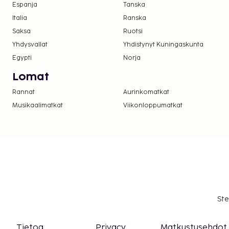
Espanja
Tanska
Italia
Ranska
Saksa
Ruotsi
Yhdysvallat
Yhdistynyt Kuningaskunta
Egypti
Norja
Lomat
Rannat
Aurinkomatkat
Musikaalimatkat
Viikonloppumatkat
Ste
Tietoa
Privacy
Matkustusehdot