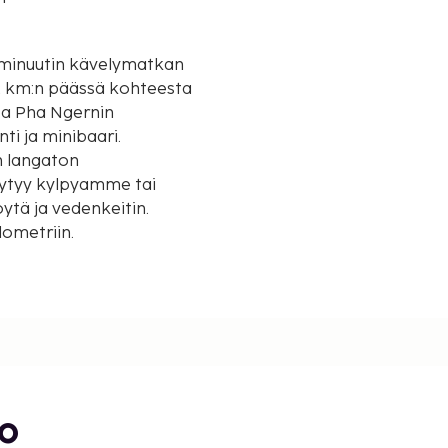
5 minuutin kävelymatkan
ta Pha Ngernin
ti ja minibaari.
n langaton
löytyy kylpyamme tai
öytä ja vedenkeitin.
lometriin.
bo