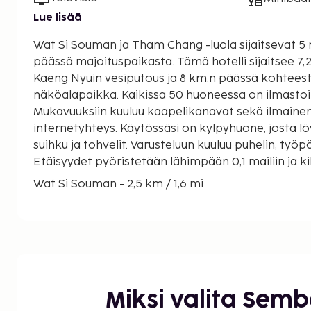
Lue lisää
Wat Si Souman ja Tham Chang -luola sijaitsevat 
päässä majoituspaikasta. Tämä hotelli sijaitsee 7,2 km:n päässä kohteesta
Kaeng Nyuin vesiputous ja 8 km:n päässä kohtees
näköalapaikka. Kaikissa 50 huoneessa on ilmastoin
Mukavuuksiin kuuluu kaapelikanavat sekä ilmaine
internetyhteys. Käytössäsi on kylpyhuone, josta 
suihku ja tohvelit. Varusteluun kuuluu puhelin, työp
Etäisyydet pyöristetään lähimpään 0,1 mailiin ja ki
Wat Si Souman - 2,5 km / 1,6 mi
Tham Chang -luola - 4 km / 2,5 mi
Kaeng Nyuin vesiputous - 7,2 km / 4,5 mi
Pha Ngernin näköalapaikka - 8 km / 5 mi
Tham Poukham -luola - 9,9 km / 6,1 mi
Blue Lagoon - 10,2 km / 6,4 mi
Nam Xay -näköalapaikka - 10,4 km / 6,5 mi
Miksi valita Sem
Elefanttiluola - 14,1 km / 8,7 mi