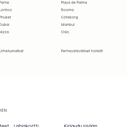
Pariisi
Playa de Palma
Lontoo
Rooma
Phuket
Göteborg
Dubai
Istanbul
Nizza
Oslo
Urheilumatkat
Perheystävälliset hotellit
EDEN
teet
Lahjakortti
Kirjaudu sisään