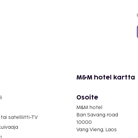
M&M hotel kartta
Osoite
i
M&M hotel
Ban Savang road
tai satelliitti-TV
10000
uivaaja
Vang Vieng, Laos
i