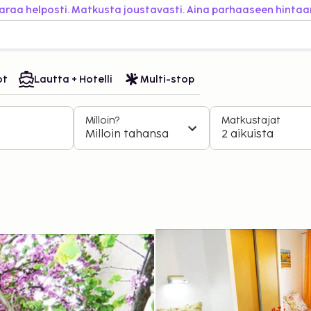
araa helposti. Matkusta joustavasti. Aina parhaaseen hintaa
ot
Lautta + Hotelli
Multi-stop
Milloin?
Matkustajat
Milloin tahansa
2 aikuista