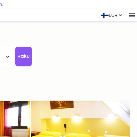
n.
EUR
Haku