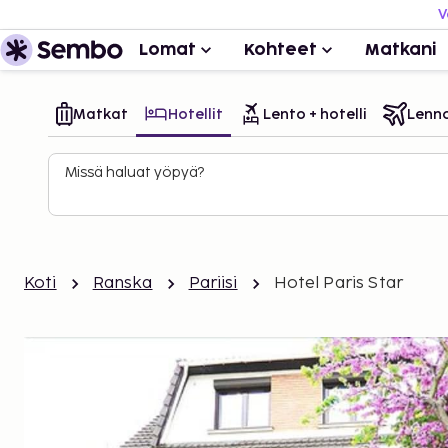
V
Lomat
Kohteet
Matkani
Matkat
Hotellit
Lento + hotelli
Lenn
Missä haluat yöpyä?
Koti
Ranska
Pariisi
Hotel Paris Star