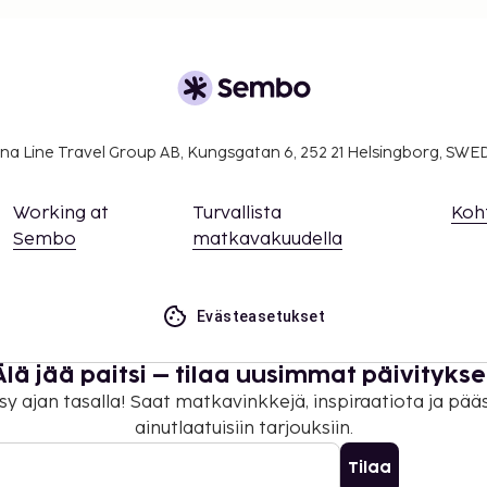
na Line Travel Group AB, Kungsgatan 6, 252 21 Helsingborg, SW
Working at
Turvallista
Koh
Sembo
matkavakuudella
Evästeasetukset
Älä jää paitsi – tilaa uusimmat päivitykse
sy ajan tasalla! Saat matkavinkkejä, inspiraatiota ja pää
ainutlaatuisiin tarjouksiin.
Tilaa