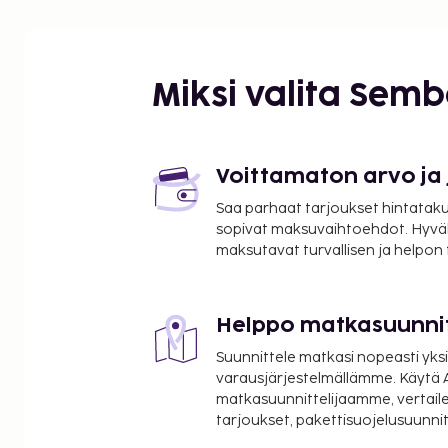
Marché International de Rungis (tukkutori) - 5 km /
Rue Mouffetard - 5,6 km / 3,5 mi
Panthéon - 6,4 km / 4 mi
Bercy Village - 6,6 km / 4,1 mi
Miksi valita Sem
Accor Arena - 6,9 km / 4,3 mi
Île de la Cité - 7,1 km / 4,4 mi
Notre-Damen katedraali - 7,3 km / 4,6 mi
Paris Expo - 7,5 km / 4,6 mi
Voittamaton arvo ja
Luxemburgin puisto - 7,5 km / 4,7 mi
Saa parhaat tarjoukset hintatakuu
Le Bon Marché - 7,6 km / 4,7 mi
sopivat maksuvaihtoehdot. Hyvä
Seine - 7,7 km / 4,8 mi
maksutavat turvallisen ja helpon
Saint-Germain-des-Presin luostari - 7,9 km / 4,9 m
Lähimmät lentokentät ovat:
Orlyn lentokenttä (ORY) - 9,4 km / 5,8 mi
Helppo matkasuunni
Roissy - Charles de Gaullen lentokenttä (CDG) - 36,
Suunnittele matkasi nopeasti yksi
Majoituspaikan ensisijainen lentokenttä on Roissy 
varausjärjestelmällämme. Käytä A
lentokenttä (CDG).
matkasuunnittelijaamme, vertaile
tarjoukset, pakettisuojelusuunn
Käytössäsi on kuivapesula-/pesulapalvelut, matkat