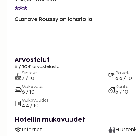
Gustave Roussy on lähistöllä
Arvostelut
6 / 10
41 arvostelusta
Siisteys
Palvelu
7 / 10
6.6 / 10
Mukavuus
Kunto
6 / 10
6 / 10
Mukavuudet
4.4 / 10
Hotellin mukavuudet
Internet
Hiustenk