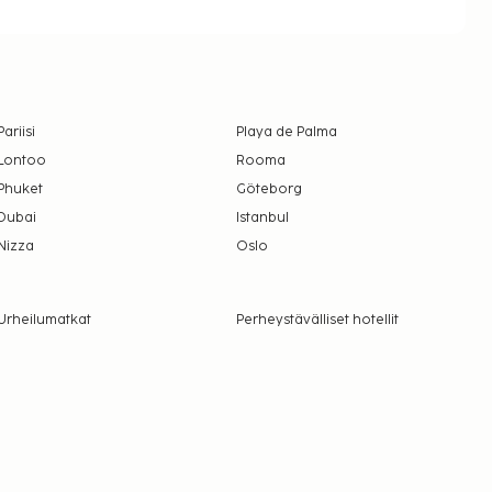
Pariisi
Playa de Palma
Lontoo
Rooma
Phuket
Göteborg
Dubai
Istanbul
Nizza
Oslo
Urheilumatkat
Perheystävälliset hotellit