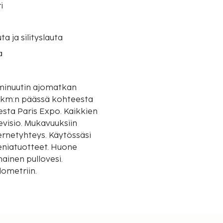
i
uta ja silityslauta
a
0 minuutin ajomatkan
3 km:n päässä kohteesta
sta Paris Expo. Kaikkien
evisio. Mukavuuksiin
ernetyhteys. Käytössäsi
ieniatuotteet. Huone
mainen pullovesi.
lometriin.