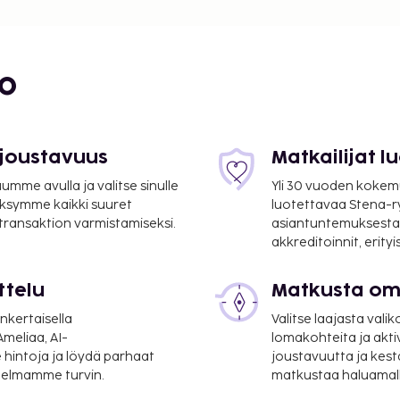
 3,1 mi
bo
 joustavuus
Matkailijat 
mme avulla ja valitse sinulle
Yli 30 vuoden kokem
ksymme kaikki suuret
luotettavaa Stena-
 transaktion varmistamiseksi.
asiantuntemuksesta
i
akkreditoinnit, erity
ttelu
Matkusta oma
1 km / 22,4 mi
nkertaisella
Valitse laajasta valik
- Charles de Gaullen
meliaa, AI-
lomakohteita ja akti
 hintoja ja löydä parhaat
joustavuutta ja kest
itelmamme turvin.
matkustaa haluamalla
avarasäilytys ja