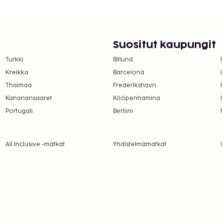
matoiminen pysäköinti.
internetyhteys. Tämän
li. Hotelli tarjoaa
a aikoina).
Suositut kaupungit
suoritettavat maksut.
Turkki
Billund
Kreikka
Barcelona
ero peritään
Thaimaa
Frederikshavn
Kanariansaaret
Kööpenhamina
lmoittamat maksut.
Portugali
Berliini
a takuumaksut eivät
All Inclusive -matkat
Yhdistelmämatkat
.
ivät voi ylittää 1000
. Saat lisätietoja
 varausvahvistuksessa