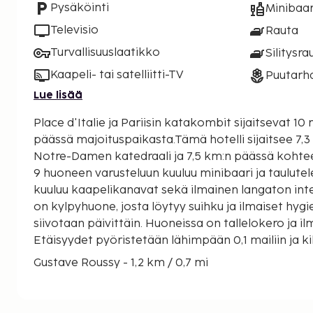
Pysäköinti
Minibaar
Televisio
Rauta
Turvallisuuslaatikko
Silitysra
Kaapeli- tai satelliitti-TV
Puutarh
Lue lisää
Place d'Italie ja Pariisin katakombit sijaitsevat 1
päässä majoituspaikasta.Tämä hotelli sijaitsee 7,
Notre-Damen katedraali ja 7,5 km:n päässä kohtee
9 huoneen varusteluun kuuluu minibaari ja taulutel
kuuluu kaapelikanavat sekä ilmainen langaton int
on kylpyhuone, josta löytyy suihku ja ilmaiset hyg
siivotaan päivittäin. Huoneissa on tallelokero ja il
Etäisyydet pyöristetään lähimpään 0,1 mailiin ja ki
Gustave Roussy - 1,2 km / 0,7 mi
Place d'Italie - 4,2 km / 2,6 mi
Pariisin katakombit - 4,8 km / 3 mi