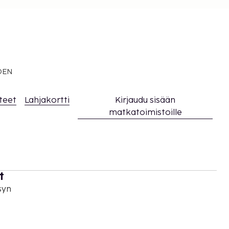
EDEN
teet
Lahjakortti
Kirjaudu sisään
matkatoimistoille
t
syn