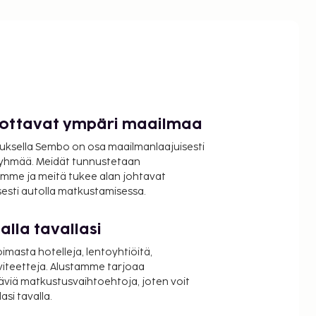
luottavat ympäri maailmaa
uksella Sembo on osa maailmanlaajuisesti
ryhmää. Meidät tunnustetaan
mme ja meitä tukee alan johtavat
isesti autolla matkustamisessa.
lla tavallasi
oimasta hotelleja, lentoyhtiöitä,
viteetteja. Alustamme tarjoaa
äviä matkustusvaihtoehtoja, joten voit
si tavalla.