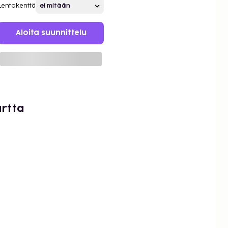
Lentokenttä
Aloita suunnittelu
artta