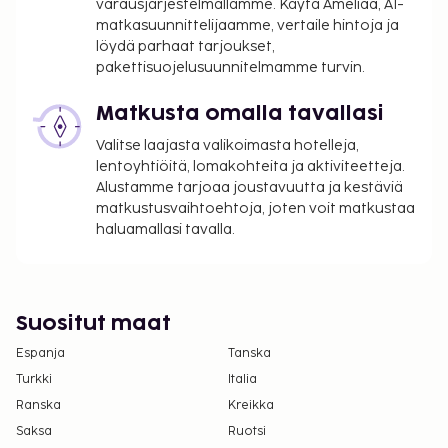
varausjärjestelmällämme. Käytä Ameliaa, AI-
sovellettavat verot:
matkasuunnittelijaamme, vertaile hintoja ja
Kaupungin perimä vero: 5.53 EUR per henkilö
löydä parhaat tarjoukset,
per yö. Tätä veroa ei peritä alle 18 vuotta
pakettisuojelusuunnitelmamme turvin.
vanhoilta lapsilta.
Matkusta omalla tavallasi
Tässä on mainittu kaikki majoituspaikan meille
Valitse laajasta valikoimasta hotelleja,
ilmoittamat maksut.
lentoyhtiöitä, lomakohteita ja aktiviteetteja.
Maksu buffetaamiaisesta: noin 14 EUR aikuisille
Alustamme tarjoaa joustavuutta ja kestäviä
matkustusvaihtoehtoja, joten voit matkustaa
ja 7 EUR lapsille
haluamallasi tavalla.
Turvallinen omatoiminen pysäköinti: 5 EUR per
yö (ilman kulkurajoituksia)
Lemmikit: 5 EUR per lemmikki per yö
Avustajaeläimistä ei veloiteta lisämaksuja
Suositut maat
Yllä oleva luettelo ei ehkä kata kaikkea. Maksut ja
Espanja
Tanska
takuumaksut eivät välttämättä sisällä veroja, ja ne
Turkki
Italia
saattavat muuttua.
Ranska
Kreikka
Kansallisten määräysten vuoksi käteismaksut
Saksa
Ruotsi