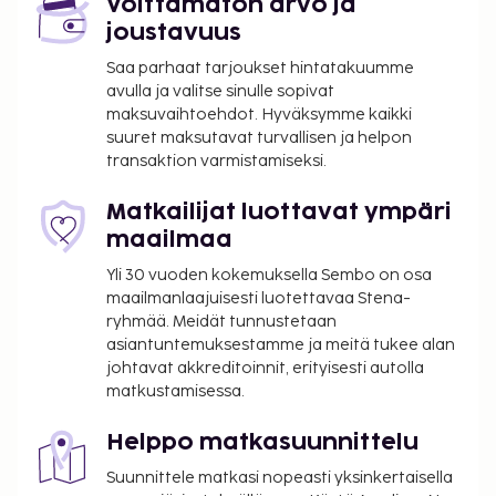
Orlyn lentokenttä (ORY) - 36,8 km / 22,9 mi
Voittamaton arvo ja
joustavuus
Majoituspaikan ensisijainen lentokenttä on Roissy -
Charles de Gaullen lentokenttä (CDG).
Saa parhaat tarjoukset hintatakuumme
avulla ja valitse sinulle sopivat
Käytössäsi on tietokonepiste, ilmaiset
maksuvaihtoehdot. Hyväksymme kaikki
sanomalehdet aulassa ja
suuret maksutavat turvallisen ja helpon
kuivapesula-/pesulapalvelut. Palveluihin kuuluu
transaktion varmistamiseksi.
maksullinen omatoiminen pysäköinti. Hyödynnä
terassi, puutarha ja ilmainen langaton
Matkailijat luottavat ympäri
internetyhteys. Tämän hotellin palveluihin kuuluu
maailmaa
kiertoajelu-/lippupalvelu, piknikalue ja juhlasali. La
Yli 30 vuoden kokemuksella Sembo on osa
Boucherie palvelee majoituspaikan asiakkaita.
maailmanlaajuisesti luotettavaa Stena-
Päätä päiväsi nauttimalla muutama drinkki
ryhmää. Meidät tunnustetaan
baarissa. Maksullinen buffetaamiainen tarjotaan
asiantuntemuksestamme ja meitä tukee alan
päivittäin klo 6.00–10.00. Tämän majoituspaikan
johtavat akkreditoinnit, erityisesti autolla
matkustamisessa.
virallisen tähtiluokituksen on myöntänyt Ranskan
turismin kehitysjärjestö ATOUT.
Helppo matkasuunnittelu
Majoituspaikka veloittaa seuraavat paikan päällä
Suunnittele matkasi nopeasti yksinkertaisella
suoritettavat maksut. Maksuihin saattaa sisältyä