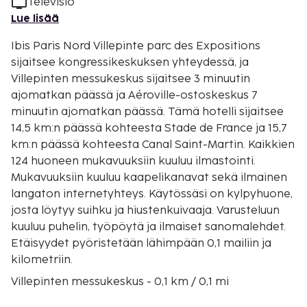
Televisio
Lue lisää
Ibis Paris Nord Villepinte parc des Expositions
sijaitsee kongressikeskuksen yhteydessä, ja
Villepinten messukeskus sijaitsee 3 minuutin
ajomatkan päässä ja Aéroville-ostoskeskus 7
minuutin ajomatkan päässä. Tämä hotelli sijaitsee
14,5 km:n päässä kohteesta Stade de France ja 15,7
km:n päässä kohteesta Canal Saint-Martin. Kaikkien
124 huoneen mukavuuksiin kuuluu ilmastointi.
Mukavuuksiin kuuluu kaapelikanavat sekä ilmainen
langaton internetyhteys. Käytössäsi on kylpyhuone,
josta löytyy suihku ja hiustenkuivaaja. Varusteluun
kuuluu puhelin, työpöytä ja ilmaiset sanomalehdet.
Etäisyydet pyöristetään lähimpään 0,1 mailiin ja
kilometriin.
Villepinten messukeskus - 0,1 km / 0,1 mi
Usines Centre -outletmyymälä - 2,6 km / 1,6 mi