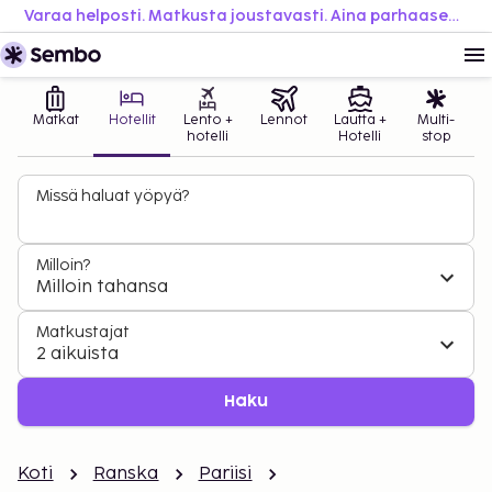
Varaa helposti. Matkusta joustavasti. Aina parhaaseen hintaan.
Matkat
Hotellit
Lento +
Lennot
Lautta +
Multi-
hotelli
Hotelli
stop
Missä haluat yöpyä?
Milloin?
Milloin tahansa
Matkustajat
2 aikuista
Haku
Koti
Ranska
Pariisi